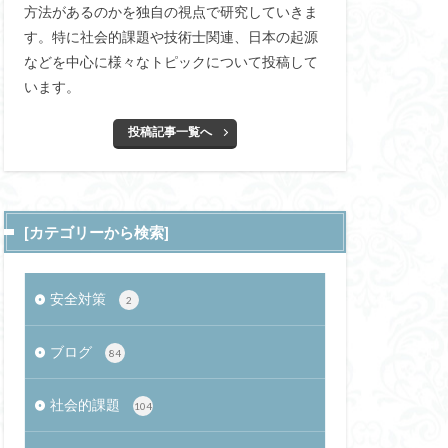
方法があるのかを独自の視点で研究していきま
セキュリティ
ン戦略
す。特に社会的課題や技術士関連、日本の起源
ペットテック
CLOVA Note
などを中心に様々なトピックについて投稿して
八仙
CIA
います。
済
CTR
HoG特徴量
佐藤真一教授
投稿記事一覧へ
埋蔵金
ック資源循環戦略
会談
さ行
安全
スーパームーン
シュバルマク
[カテゴリーから検索]
h day
方分布
ト
大久保茜教授
サイクル数Ct
安全対策
2
質
政大学経営大学院
堂
ブログ
84
トワーク
)
社会的課題
104
ハーサル効果
潮力発電