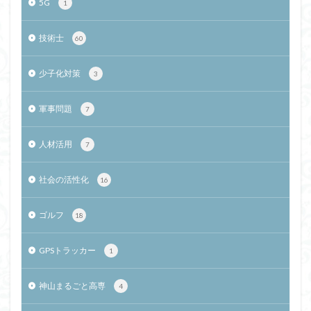
5G
1
技術士
60
少子化対策
3
軍事問題
7
人材活用
7
社会の活性化
16
ゴルフ
18
GPSトラッカー
1
神山まるごと高専
4