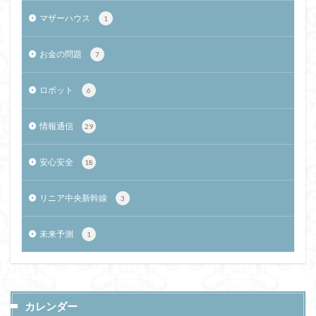
マザーハウス
1
お金の問題
7
ロボット
6
情報通信
29
安心安全
18
リニア中央新幹線
3
未来予測
1
カレンダー