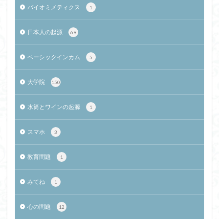
バイオミメティクス
1
日本人の起源
69
ベーシックインカム
5
大学院
150
水筒とワインの起源
1
スマホ
3
教育問題
1
みてね
1
心の問題
12