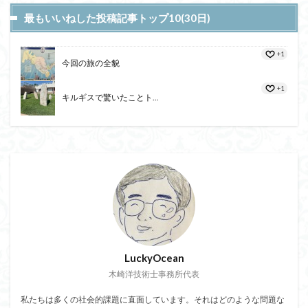
最もいいねした投稿記事トップ10(30日)
+1
今回の旅の全貌
+1
キルギスで驚いたことト...
LuckyOcean
木崎洋技術士事務所代表
私たちは多くの社会的課題に直面しています。それはどのような問題な