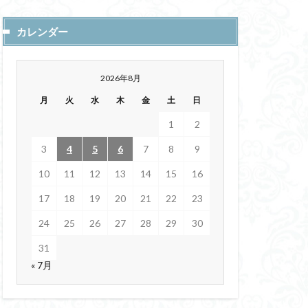
サマルカンド
カレンダー
ナウンスロボット
2026年8月
ス
ニューロン
月
火
水
木
金
土
日
大学院
TABETE
スマホネイティブ
1
2
ブ
3
4
5
6
7
8
9
イルランド飢饉
10
11
12
13
14
15
16
17
18
19
20
21
22
23
ホルガ
24
25
26
27
28
29
30
ロボット
Irfanview
31
« 7月
集
Upcycle
スの天ぷら
アシスト自転車