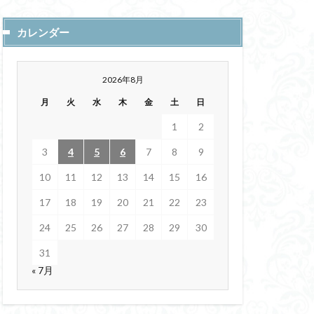
上空のエリア化
カレンダー
ルトガル
利他的
2026年8月
ートン力学
月
火
水
木
金
土
日
ロン・ダイナミクス
東京大学大学院
1
2
3
4
5
6
7
8
9
クカーブ
10
11
12
13
14
15
16
陽暦
DES
17
18
19
20
21
22
23
きになりました。
24
25
26
27
28
29
30
解像度
IIT
Trustworthy AI
31
« 7月
全集
回遊
忍者
ワナクライ
リティ
天然ガス