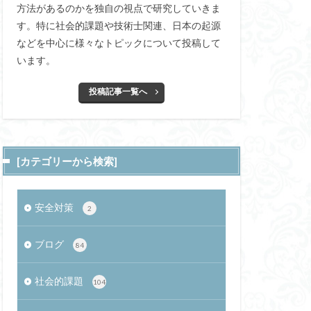
方法があるのかを独自の視点で研究していきま
セキュリティ
ン戦略
す。特に社会的課題や技術士関連、日本の起源
ペットテック
CLOVA Note
などを中心に様々なトピックについて投稿して
八仙
CIA
います。
済
CTR
HoG特徴量
佐藤真一教授
投稿記事一覧へ
埋蔵金
ック資源循環戦略
会談
さ行
安全
スーパームーン
シュバルマク
[カテゴリーから検索]
h day
方分布
ト
大久保茜教授
サイクル数Ct
安全対策
2
質
政大学経営大学院
堂
ブログ
84
トワーク
)
社会的課題
104
ハーサル効果
潮力発電