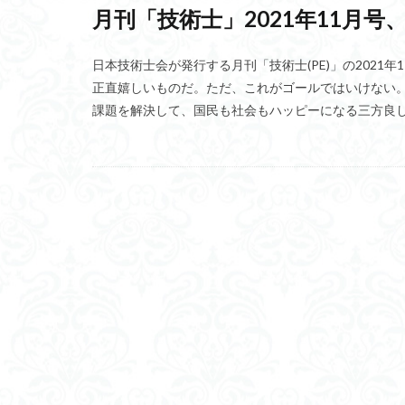
月刊「技術士」2021年11月
やる気アップ
アナイチ文字
日本技術士会が発行する月刊「技術士(PE)」の202
エコーステートネッ
正直嬉しいものだ。ただ、これがゴールではいけない
明治維新
K
課題を解決して、国民も社会もハッピーになる三方良
アバターアナウン
レアメタル
TABETE
フ
アイルランド飢饉
消毒ロボット
プラスチックゴミ
BBC
言霊
無人店舗
ソ
Irfanview
CV
Upcycle
モ
アイスの天ぷら