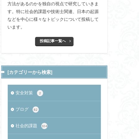
方法があるのかを独自の視点で研究していきま
セキュリティ
ン戦略
す。特に社会的課題や技術士関連、日本の起源
ペットテック
CLOVA Note
などを中心に様々なトピックについて投稿して
八仙
CIA
います。
済
CTR
HoG特徴量
佐藤真一教授
投稿記事一覧へ
埋蔵金
ック資源循環戦略
会談
さ行
安全
スーパームーン
シュバルマク
[カテゴリーから検索]
h day
方分布
ト
大久保茜教授
サイクル数Ct
安全対策
2
質
政大学経営大学院
堂
ブログ
82
トワーク
)
社会的課題
104
ハーサル効果
潮力発電