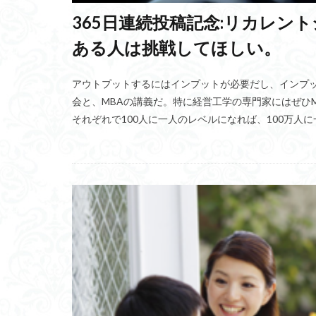
ベロブスカイト太
365日連続投稿記念:リカレン
五味五色五法五感
ブラインドケーブ
NATO
メソ
ある人は挑戦してほしい。
大往生
米田
死の谷
スー
Sim2Real
宅
アウトプットするにはインプットが必要だし、インプ
ワークショップ
バッファオーバー
会と、MBAの講義だ。特に経営工学の専門家にはぜひ
ジョハリの窓
それぞれで100人に一人のレベルになれば、100万人
臨界期仮説
位置測位
ル
万川集海
左
SQLインジェクシ
心を繋ぐ
代
非集中化
mi
医師誘発需要仮説
シクバージ
S
ウシハク統治
pease of mind
ファンドリーの法
本能性高血圧
イソチオシアネー
飛び級
リス
スパイクタイミン
ECRSの原則
具体化
プロ
氷河期の海退
温室効果ガス