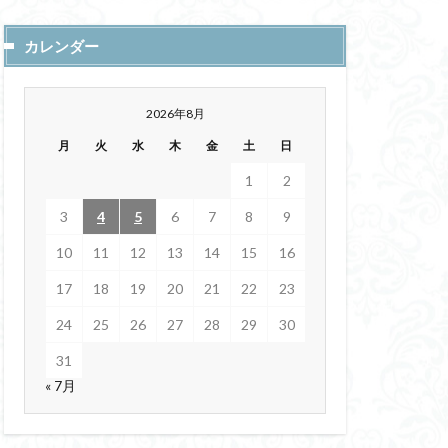
グ
利他的
カレンダー
つま)文字
糖尿病
ンター
失語症
2026年8月
月
火
水
木
金
土
日
BA
Web3.0
ーアナウンスロボット
1
2
ス
経営工学
3
4
5
6
7
8
9
宇田川榕庵
10
11
12
13
14
15
16
天然ガス
商号
17
18
19
20
21
22
23
特別講座
24
25
26
27
28
29
30
センサー
シナプス
31
« 7月
食品廃棄物
子治療薬
fanview