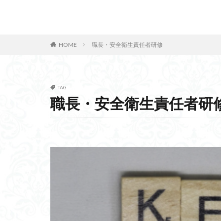
教師なし
パ
安全安心
感
カテゴリー
自由エネルギーの
HOME
職長・安全衛生責任者研修
DDoS攻撃
極
収斂進化
シ
UGV
ガタパ
TAG
タグ
職長・安全衛生責任者研
豆腐
藤崎一
バコノミック力学
ナチュラルチーズ
藤村博之教授
トンネル工事
量子ニューラルネ
天然ガスパイプラ
ハラスメント
ニース
みち
行動価値観数
独立記念日
大循環モデル
レティノトピー
シトロン
屋
遠隔栄養士サービ
感染症５類
ペスカタリアン