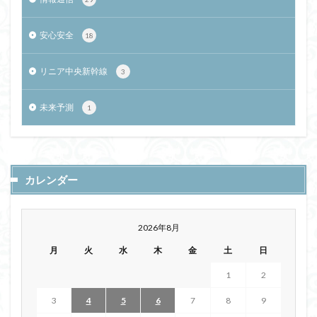
安心安全
18
リニア中央新幹線
3
未来予測
1
カレンダー
2026年8月
月
火
水
木
金
土
日
1
2
3
4
5
6
7
8
9