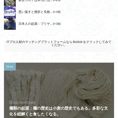
思い返すと挫折と失敗...
+18
日本人の起源：ブリヤ...
+18
ITプロ人材のマッチングプラットフォームなら
Bizlink
をクリックしてみて
ください。
Prev
2021年6月14日
麺類の起源：麺の歴史は小麦の歴史でもある。多彩な文
化を紐解くと食したくなる。