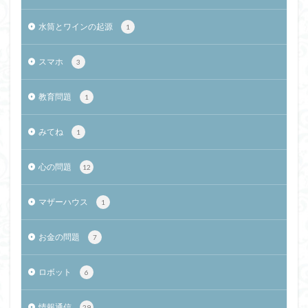
水筒とワインの起源
1
スマホ
3
教育問題
1
みてね
1
心の問題
12
マザーハウス
1
お金の問題
7
ロボット
6
情報通信
29