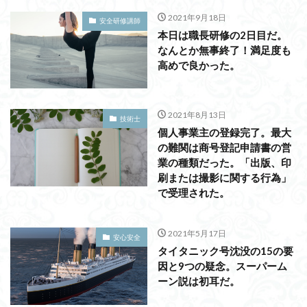
2021年9月18日
安全研修講師
本日は職長研修の2日目だ。
なんとか無事終了！満足度も
高めで良かった。
2021年8月13日
技術士
個人事業主の登録完了。最大
の難関は商号登記申請書の営
業の種類だった。「出版、印
刷または撮影に関する行為」
で受理された。
2021年5月17日
安心安全
タイタニック号沈没の15の要
因と9つの疑念。スーパーム
ーン説は初耳だ。