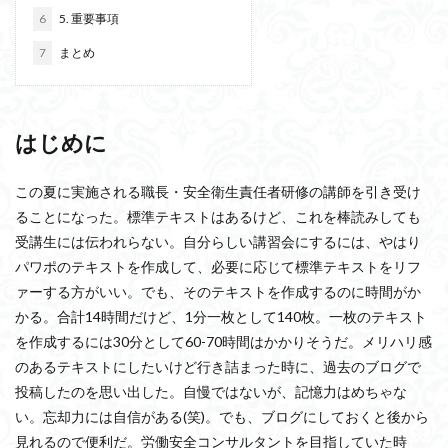
6
5. 重要事項
7
まとめ
はじめに
この夏に実施される職長・安全衛生責任者研修の講師を引き受け
ることになった。標準テキストはあるけど、これを棒読みしても
受講生には伝われらない。自分らしい講習会にするには、やはり
パワポのテキストを作成して、必要に応じて標準テキストをリフ
ァーする方がいい。でも、そのテキストを作成するのに時間がか
かる。合計14時間だけど、1分一枚として140枚。一枚のテキスト
を作成するには30分として60-70時間はかかりそうだ。メリハリ感
のあるテキストにしたいけど行き詰まった時に、過去のブログで
投稿したのを思い出した。自慢ではないが、記憶力はめちゃな
い。忘却力には自信がある(笑)。でも、ブログにしておくと後から
見れるので便利だ。労働安全コンサルタントを目指していた時