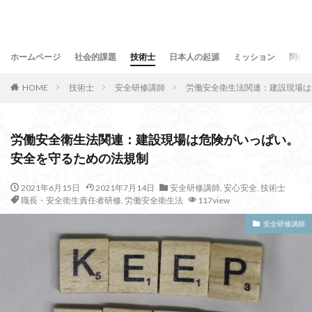
ホームページ
社会的課題
技術士
日本人の起源
ミッション
問合
HOME
技術士
安全研修講師
労働安全衛生法関連：建設現場は
労働安全衛生法関連：建設現場は危険がいっぱい。
安全を守るための法規制
2021年6月15日
2021年7月14日
安全研修講師
,
安心安全
,
技術士
職長・安全衛生責任者研修
,
労働安全衛生法
117view
安全研修講師