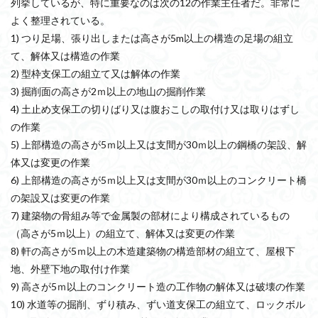
列挙しているが、特に重要なのは次の12の作業主任者だ。非常に
よく整理されている。
1) つり足場、張り出しまたは高さが5m以上の構造の足場の組立
て、解体又は構造の作業
2) 型枠支保工の組立て又は解体の作業
3) 掘削面の高さが2ｍ以上の地山の掘削作業
4) 土止め支保工の切りばり又は腹おこしの取付け又は取りはずし
の作業
5) 上部構造の高さが5ｍ以上又は支間が30ｍ以上の鋼橋の架設、解
体又は変更の作業
6) 上部構造の高さが5ｍ以上又は支間が30ｍ以上のコンクリート橋
の架設又は変更の作業
7) 建築物の骨組み等で金属製の部材により構成されているもの
（高さが5ｍ以上）の組立て、解体又は変更の作業
8) 軒の高さが5ｍ以上の木造建築物の構造部材の組立て、屋根下
地、外壁下地の取付け作業
9) 高さが5ｍ以上のコンクリート造の工作物の解体又は破壊の作業
10) 水道等の掘削、ずり積み、ずい道支保工の組立て、ロックボル