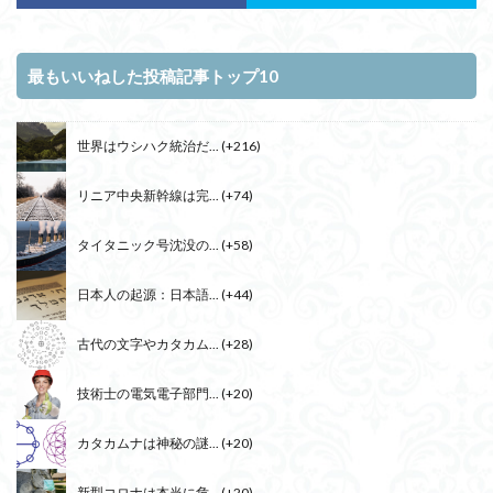
最もいいねした投稿記事トップ10
世界はウシハク統治だ...
+216
リニア中央新幹線は完...
+74
タイタニック号沈没の...
+58
日本人の起源：日本語...
+44
古代の文字やカタカム...
+28
技術士の電気電子部門...
+20
カタカムナは神秘の謎...
+20
新型コロナは本当に危...
+20