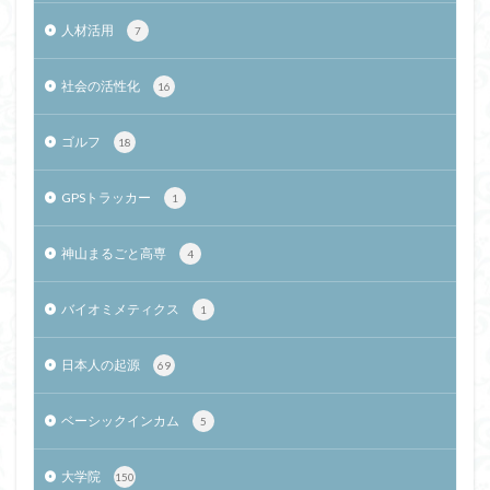
人材活用
7
社会の活性化
16
ゴルフ
18
GPSトラッカー
1
神山まるごと高専
4
バイオミメティクス
1
日本人の起源
69
ベーシックインカム
5
大学院
150