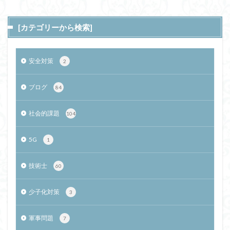
[カテゴリーから検索]
安全対策
2
ブログ
84
社会的課題
104
5G
1
技術士
60
少子化対策
3
軍事問題
7