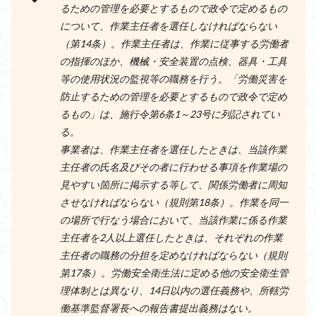
るための管理を必要とするもので政令で定めるもの
について、作業主任者を選任しなければならない
（第14条）。作業主任者は、作業に従事する労働者
の指揮のほか、機械・安全装置の点検、器具・工具
等の使用状況の監視等の職務を行う。「労働災害を
防止するための管理を必要とするもので政令で定め
るもの」は、施行令第6条1～23号に列記されてい
る。
事業者は、作業主任者を選任したときは、当該作業
主任者の氏名及びその者に行わせる事項を作業場の
見やすい箇所に掲示する等して、関係労働者に周知
させなければならない（規則第18条）。作業を同一
の場所で行なう場合において、当該作業に係る作業
主任者を2人以上選任したときは、それぞれの作業
主任者の職務の分担を定めなければならない（規則
第17条）。労働安全衛生法に定める他の安全衛生管
理体制とは異なり、14日以内の選任義務や、所轄労
働基準監督署長への報告書提出義務はない。