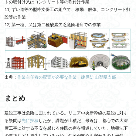
トの取付け又はコンクリート等の吹付け作業
11) ずい道等の型枠支保工の組立て、移動、解体、コンクリート打
設等の作業
12) 第一種、又は第二種酸素欠乏危険場所での作業
出典：
作業主任者の配置が必要な作業｜建災防 山梨県支部
まとめ
建設工事は危険に囲まれている。リニア中央新幹線の建設に対す
る疑問は
先に投稿
したが、課題が山積だ。最近は、都心での大深
度工事に対する不安を感じる住民の声を報道していた。地盤沈下
の事故なども発生しているため、住民が関心を寄せるのも当然