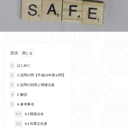
目次
1
はじめに
2
1. 設問の問【平成26年第13問】
3
2. 設問の回答と関連法規
4
3. 解説
5
4. 参考事項
5.1
4.1 関係法令
5.2
4.2 作業主任者