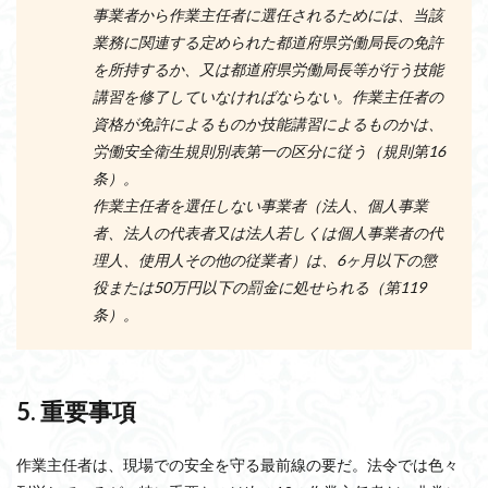
事業者から作業主任者に選任されるためには、当該
業務に関連する定められた都道府県労働局長の免許
を所持するか、又は都道府県労働局長等が行う技能
講習を修了していなければならない。作業主任者の
資格が免許によるものか技能講習によるものかは、
労働安全衛生規則別表第一の区分に従う（規則第16
条）。
作業主任者を選任しない事業者（法人、個人事業
者、法人の代表者又は法人若しくは個人事業者の代
理人、使用人その他の従業者）は、6ヶ月以下の懲
役または50万円以下の罰金に処せられる（第119
条）。
5. 重要事項
作業主任者は、現場での安全を守る最前線の要だ。法令では色々