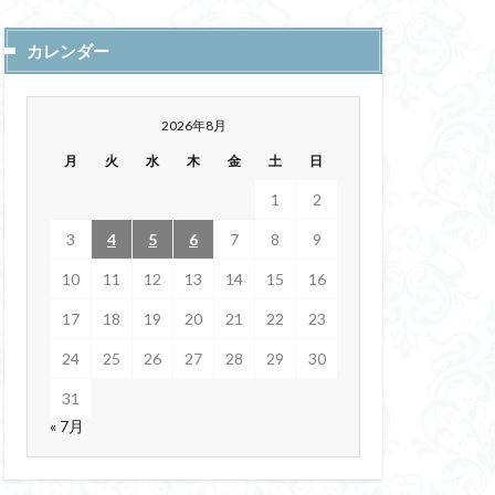
上空のエリア化
カレンダー
ルトガル
利他的
2026年8月
ートン力学
月
火
水
木
金
土
日
ロン・ダイナミクス
東京大学大学院
1
2
3
4
5
6
7
8
9
クカーブ
10
11
12
13
14
15
16
陽暦
DES
17
18
19
20
21
22
23
きになりました。
24
25
26
27
28
29
30
解像度
IIT
Trustworthy AI
31
« 7月
全集
回遊
忍者
ワナクライ
リティ
天然ガス