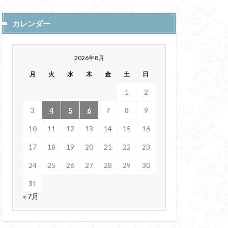
カレンダー
研修講師
ハートネット
2026年8月
テ(ほつま)文字
月
火
水
木
金
土
日
ンター
失語症
コカルマヨ温泉
1
2
ーション
3
4
5
6
7
8
9
歳出
10
11
12
13
14
15
16
営工学
17
18
19
20
21
22
23
24
25
26
27
28
29
30
ルガ
外資規制
電動アシスト自転車
31
« 7月
と忘却
ERC
M)
セロトニン
オスタシス
BBC