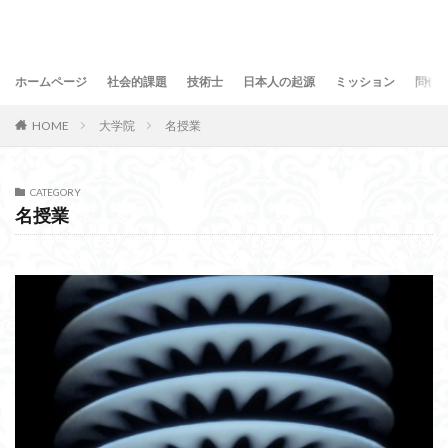
ホームページ
社会的課題
技術士
日本人の起源
ミッション
問合
HOME
大学院
名授業
CATEGORY
名授業