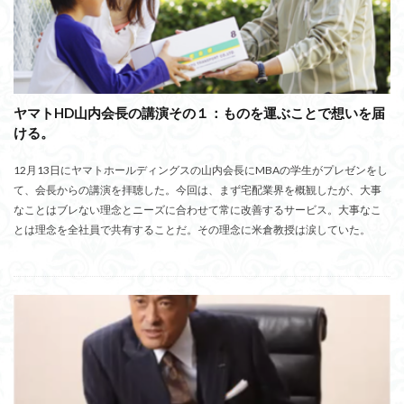
ヤマトHD山内会長の講演その１：ものを運ぶことで想いを届
ける。
12月13日にヤマトホールディングスの山内会長にMBAの学生がプレゼンをし
て、会長からの講演を拝聴した。今回は、まず宅配業界を概観したが、大事
なことはブレない理念とニーズに合わせて常に改善するサービス。大事なこ
とは理念を全社員で共有することだ。その理念に米倉教授は涙していた。