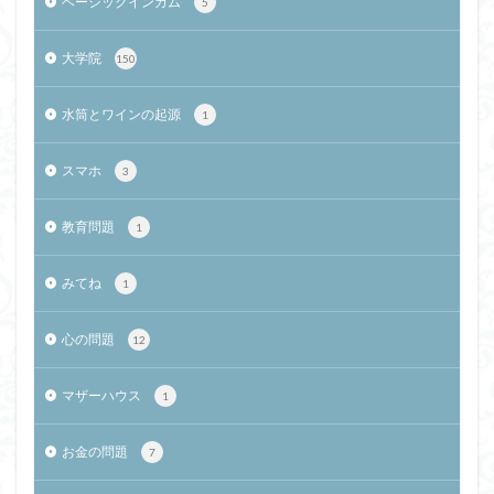
ベーシックインカム
5
大学院
150
水筒とワインの起源
1
スマホ
3
教育問題
1
みてね
1
心の問題
12
マザーハウス
1
お金の問題
7