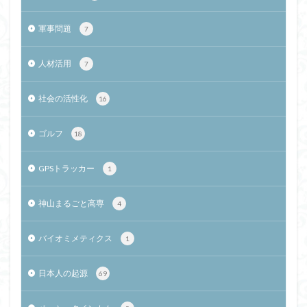
軍事問題
7
人材活用
7
社会の活性化
16
ゴルフ
18
GPSトラッカー
1
神山まるごと高専
4
バイオミメティクス
1
日本人の起源
69