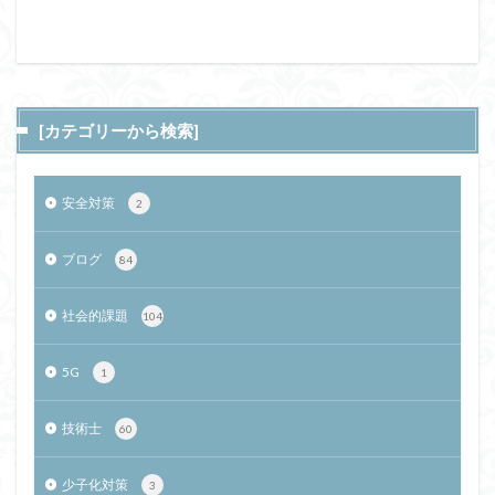
[カテゴリーから検索]
安全対策
2
ブログ
84
社会的課題
104
5G
1
技術士
60
少子化対策
3