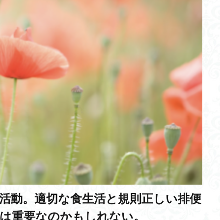
自然
過剰品質
回遊
解像度
DES
NFT
ジャーナ
松原仁教授
ダックカーブ
リニア新幹線
アイスの天ぷら
クラテス
アイルランド飢饉
太陽暦
プラスチックゴミ
大相
理論
猫背
労働災害
今日、好きになりました。
UN規則
rthy AI
ヲシテ文字
スクールカースト
新型コロナ
天然ガス
ソーラー
メガファーム
陸軍中野学校
受信契約数
GCL
者
CVE-ID
ポリシーネットワーク
ランタン
Google take out
cycle
モヘンジョダロの遺跡
Scope
言語中枢
瑶(ヤオ)族
脚気
抗酸化物質
ゴールドラッシュ
縄文犬
ペロブスカイト太陽
とび技能検定
なごみの使者
好循環の維持
終戦の日
反省
三浦瑠璃
国内姉妹都市提携
電気主任技術者
心拍数
多摩川
行
夢
小麦
モチベーション理論
Wireless Japan
ワクチ
舎
Froodly
MBA
iConstruction
押し紙
ペーペッツ回路
活動。適切な食生活と規則正しい排便
ンマルサット
中心窩
Wellness City
ワシントン大学
財閥
は重要なのかもしれない。