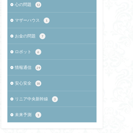
心の問題
12
貧困層対策
電方式
マザーハウス
1
楊貴妃
ナーベイビー
お金の問題
7
TABETE
ロボット
ルフ
餅
6
情報通信
29
ポステーション
新
KL距離
安心安全
18
ウンスロボット
ス
レアメタル
リニア中央新幹線
3
レルギー
未来予測
人工知能ゴーグル
1
都市化
起業
コ相撲