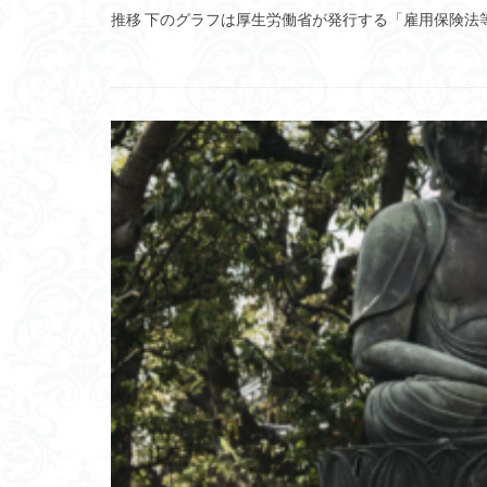
推移 下のグラフは厚生労働省が発行する「雇用保険法等
人工内耳
SP
後方分布
イ
ウェイデリアン文
皮質
ハプロ
ヒトゲノム
Deep CNN
ラファエル・ロレ
初夜効果
ア
益城町木山中学校
エコシステム
失業保険
Mo
上記
バック
膠着語
IT投
NK細胞
フレ
三機能体系説