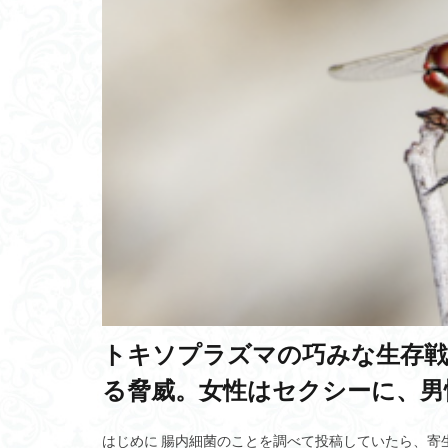
古民家
Puiko
科学オリンピック
インカ帝国
誠実
インカ
チクシュループの
IS4SI
志
クロスオーバー法
ゼロ・エネルギー
脳細胞置換
相関長
マク
Self-supervised tra
トキソプラズマの巧みな生存戦
感性の哲学
る脅威。女性はセクシーに、男
相対性理論
松果体
圏論
はじめに 腸内細菌のことを調べて投稿していたら、寄
空路
ゴルフ