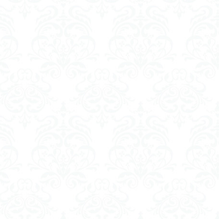
リストロボット
ZEV
GS証券
撲
ワナクライ
商号
特別講座
無人店舗
高齢者
電池(PSC)
除去
自己超越
建設セミナー
ン
珈琲
テラヘルツ
創発理論