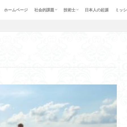
エネルギー問題
治山治水
海洋問題
プラスチック問題
心の問題
お金の問題
情報通信
新型コロナ対策
軍事問題
受験生指導
受験体験記
プロ
経歴
イベ
れ理論
モンゴル自治区
ターゲティング広告
オリエント遺跡
ホームページ
社会的課題
技術士
日本人の起源
ミッシ
過学習と汎化
10万年周期
SINET6
ラダー式波力発電
気・
エネルギー問題
治山治水
海洋問題
プラスチック問題
心の問題
お金の問題
情報通信
新型コロナ対策
軍事問題
受験生指導
受験体験記
プロ
経歴
イベ
検索
圧
感染症５類
ジェネリンピック
超平和主義
嗜好の変化
務特性モデル
シュメール語
力なき正義と正義なき力
サイクロイド
ンドリュウサルクス
15%ルール
昭和天皇
エイジシューター
ローカル5G
陽性者
藤村博之教授
キヤノネット
スリ
五右衛門風呂
共感
5G/Iot通信展
CASE
ヤマト運輸
玉塚元一
境界防御モデル
アルフレッド・チャンドラー教授
ングレートモデル
勾配降下法
電子戦能力
神経前駆細胞
ゼロ
古代エジプト
オープンループ制御
交感神経
方向選択性