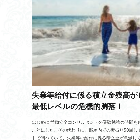
座標系
バト
屋内型コンポスト
LATEGRA
畳
セレンディビリテ
イジリングマシン
フーバーダム
バイオガス
ハラスメント
田楽舞
ホー
メルロジ
問
失業等給付に係る積立金残高がピ
スマートスピーカ
最低レベルの危機的凋落！
聖徳太子の十七条
自己実現
ア
はじめに 労働安全コンサルタントの受験勉強の時間を
ジェネシスプログ
ことにした。その代わりに、部屋内での素振り50回し
基準値
適正
トで調べていて、失業等の給付に係る積立金が急減して