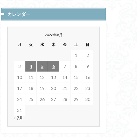
カレンダー
研修講師
ハートネット
2026年8月
テ(ほつま)文字
月
火
水
木
金
土
日
ンター
失語症
コカルマヨ温泉
1
2
ーション
3
4
5
6
7
8
9
歳出
10
11
12
13
14
15
16
営工学
17
18
19
20
21
22
23
24
25
26
27
28
29
30
ルガ
外資規制
電動アシスト自転車
31
« 7月
と忘却
ERC
M)
セロトニン
オスタシス
BBC