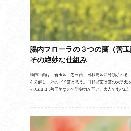
プラチックの感情
サイバー防御演習C
CO2削減
経
大規模言語モデル
空間情報科学
腸内フローラの３つの菌（善玉
寒流
外国人
その絶妙な仕組み
ラサ・アプソ
戦争違法化
腸内細菌は、善玉菌、悪玉菌、日和見菌に分類される
金山巨石群
を分解し、外のバイ菌と戦う。日和見菌は菌の大勢派
世界放浪の旅
ゃんはほぼ善玉菌なので防御力が弱い。大人であれば
スマート消費期限
エコーロケーショ
自閉スペクトラム
ラグランジュ・マ
感受性期
レ