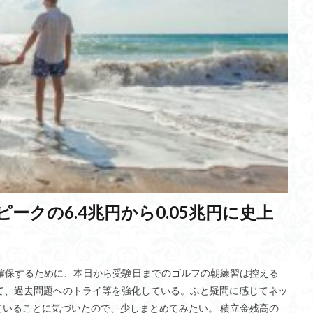
ルアックス文化
新型コロナ感染症
Da Vince
シードプランニング
コンポジットレジン充填法
量子ニューラルネットワーク
3R
み込み処理
ブームテクノロジー
Self Supervised Learning
ルービ
ィ
メタ
西野七瀬
Sumer
感性マップ
ラモン・イ・カハ
方式
深尾教授
暗示性
ブログ
半球睡眠
波動と粒子の二
形状説
ユーモア
自然災害
IA
消防ロボット
メロトニ
CASB
ヘブライ語
行動価値観数
TikTok
思いやり
ベシ
労働安全
QB
放送通信統合網
Transformer
溶接
モバ
ムコース
秀真伝
子どもの安全研究グループ
サイバーエージェント
い合わせ
AI入門
squoosh
深層海流
波力発電方式
十支
ークの6.4兆円から0.05兆円に史上
ー
古代ギリシャ
トゥムシコヮパスイ
双京構想
建材一体型太陽
の憲法
鳶職
強靭な生命力
水害災害
営業の種類
ロゴセ
ルタイ語
朝生
埋蔵金
脈拍数
戸棚風呂
竹蛇籠（たけじ
確保するために、本日から受験日までのゴルフの朝練習は控える
ラム
マッカーサー会談
さ行
失敗
藁算
期待理論
て、過去問題へのトライ等を強化している。ふと疑問に感じてネッ
人口
スマホ
スーパームーン
藤原観音堂貝塚
自然公園
いることに気づいたので、少しまとめてみたい。 積立金残高の