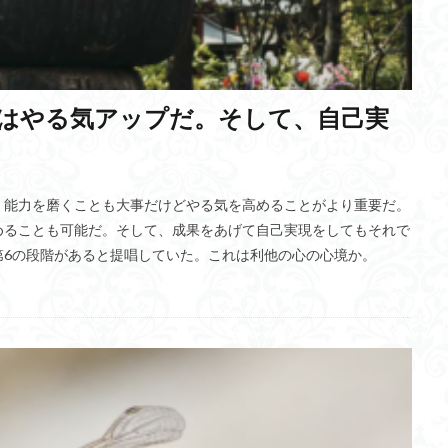
速飛車
軍事利用
慶雲館
治山治水
名授業
ウシハク統治
化
BMI
環境問題
意識調査
社会起業家
ファンドリーの
脱分極
サバティカル
心を繋ぐ
宅配便事業
代理意識
鍵はやる気アップだ。そして、自己実
米倉誠一郎教授
スパイクタイミング依存シナプス可塑性
ベイズ推論
射板
ゼロワンダー
具体化
プロセスチーズ
自律型マイクロロ
ソマトピー
温室効果ガス
國吉康夫教授
カタコンベ文化
波力
詩
医師の年収
タイタニック号
ヒヤリハット
リカレント教育
。能力を磨くことも大事だけどやる気を高めることがより重要だ。
めることも可能だ。そして、成果をあげて自己実現をしてもそれで
ニコニコ動画
最適化手法
ダブルウィング
Sim2Real
非物質
第6の段階があると提唱していた。これは利他の心の心境か。
ース
杵楔文字
Enheduanna
感性工学
カハキイ
フィッ
陽電池
大麻所持
すずかん先生
オスマン帝国
低軌道
リ
・カラシン
いじめ問題
マザーテレサ
XAI
確定申告
大
ケーリング理論
バッファオーバーフロー
河川
LINE
平等
デジタルデトックス
MacBookAir M2 13インチ
dual SIM
Mantra
Q学習
万川集海
炎帝
東日流外三郡誌
仰韶文化
ネット
界期仮説
ラスター画像
Meetup
NII
越波型波力発電方式