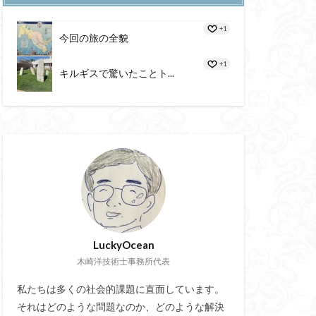
シトロン
+1
三内丸山遺跡
今回の旅の全貌
ックキューブ
+1
キルギスで驚いたことト...
ル
重性
ン
アクセス
ュバルマク
陸路
イルランサムウェア
RFID
族
正忍記
電池(BIPV)
LuckyOcean
ラピー
木崎洋技術士事務所代表
ゃかご）
シェアリング
私たちは多くの社会的課題に直面しています。
それはどのような問題なのか、どのような解決
男女脳
細胞分化