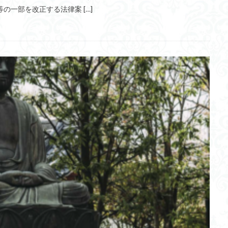
の一部を改正する法律案 […]
EEDA
山内会長
OIST
予測符号化
パーム油
beyondcorp
ンビトロネットワーク
電子攻撃機
Schrödinger方程式
マッチング
化
クローズドループ制御
副交感神経
ゼロ視差フィルター
プ
グループ
単身赴任
ポケットドクター
メドレー
檸檬堂
フォスコ・マライーニ
キャシー松井
HoG特徴量
飛行機
Gra
沖縄
想像力と創造力
西野カナ
はてなブログ
心理モデル
ンテ・デ・ノー
チャタルホユック
エピソード記憶
ソーラシェアリ
インシュタイン
ブラックキャニオン
大脳辺縁系
アイゼンクの特性
運転支援システム
アップルカー
脳力革命
GNWT
活性
日本人の起源
３手先
トラッキングID
5G
Airbnb
レベ
therHouse
常時同時配信
eKYC
セキュリティ
二重脅迫型
アップ
コミュニティスクール
インターン
ペットテック
ゆう
資
PageSpeedInsite
大和堆
波パワー
八仙
CIA
ノ
キシキュリティ
穴埋め
温暖化
土石流
新世紀エヴァンゲリ
イソチオシアネート
納入価
創造価値
ゼークトの組織論
医