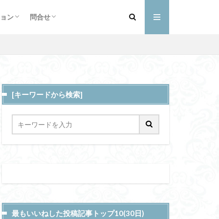
フィール
詳細
ントと予定
ショップ
お買い物カゴ
支払い
マイアカウント
Sportip
ョン
問合せ
血・水
フィール
詳細
ントと予定
ショップ
お買い物カゴ
支払い
マイアカウント
[キーワードから検索]
商業登記申請書
曲線
縄文海進
挫折
キープ
ーステップ
予測符号化原理
・ウォータービル
最もいいねした投稿記事トップ10(30日)
大循環モデル