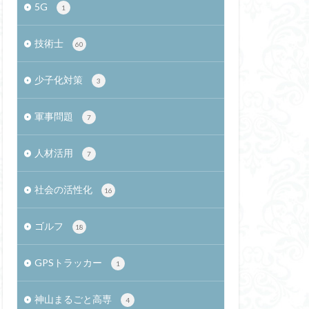
5G
1
安定
法則
精進料理
技術士
60
自信
縄算
IPSP
少子化対策
3
ボット
軍事問題
発電
エマロ
7
ニューロン説
人材活用
7
主義的転回
シング
社会の活性化
16
ハーサル効果
往生
残余容量
ゴルフ
18
ユルト
GPSトラッカー
国立国会図書館
1
広告
猫
神山まるごと高専
4
橋本真司