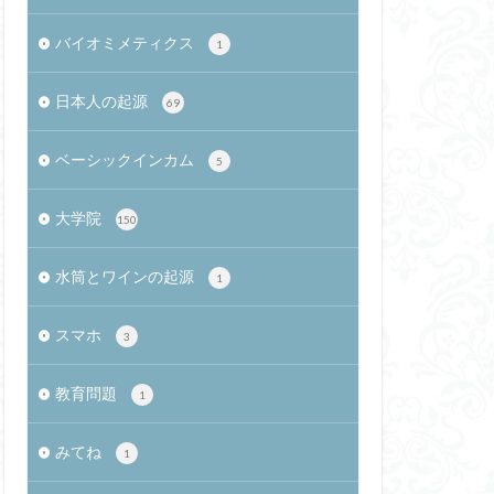
バイオミメティクス
1
財政支援
剛組
安価
日本人の起源
69
の歴史
安全管理
産価値
ベーシックインカム
宅急便
5
デルの方程式
大学院
150
進法
ユニバック
水筒とワインの起源
1
ン
歯石
スマホ
3
Sargon
イスタンブール
教育問題
1
ワード方式
みてね
1
公平
クムス
全管理者