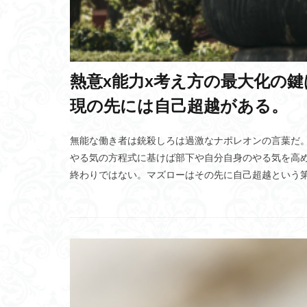
17条憲法
高
真実
マヤ文
地熱発電
4R
熱意x能力x考え方の最大化の
ルンバブル
メタサーフェス反
現の先には自己超越がある。
神経支配比
ギルガメシュ叙事
無能な働き者は銃殺しろは過激なナポレオンの言葉だ
やる気の方程式に基けば部下や自分自身のやる気を高
深尾隆則教授
終わりではない。マズローはその先に自己超越という
セミ
メタバ
ベロブスカイト太
ブラインドケーブ
左手のみ
ス
Yandex Go
監理技術者
クレタ島
臨