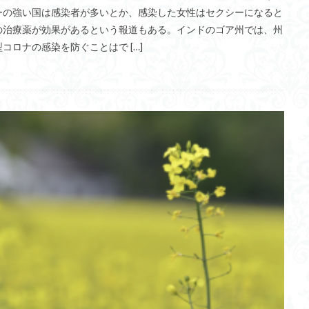
ーの強い国は感染者が多いとか、感染した女性はセクシーになると
大豆
目隠し
契丹古伝
良渚文化
メディア論
犬
の治療薬が効果があるという報道もある。インドのゴア州では、州
シモセラエドガー准教授
Liquid Press
表層海流
ダクト型波力発
ロナの感染を防ぐことはで […]
ツ論
義盛百首
新聞
リポジトリー
東洋医学
アビガン
国内総充実(GDW)
ウイルスの弱毒化
スマホネイティブ
デザイ
自虐史観
ワクチン接種
三貫地縄文人
飛騨高山
CBDC
ンソース化
社会的課題
訃報
ソマチット
技術士試験
ゴ
LPWA
感染症法
フードロス
東京大学大学院
オークランド
ー
箸食制度導入
言論の自由
突発性難聴
GWT
ネコサ
カール・ジョン・フリストン
ロッテホールディング
利他的
明治維
セキュリティ対策
記憶エングラム
ニュートン力学
アバターアナ
エコーステートネットワーク(ESN)
幻肢痛
ニューロン・ダイナミク
自動運転
消費税
LEBER
起源
サイトカインストーム
ア
モサピエンス
人材確保
ウナギ
桿体
PBA
Web3.0
GCL
新川結愛
辞書
ヨーゼフ・フォン・ゲルラッハ
糖尿病
ナマズ
ギリシャ神話
太陰暦
生分解性プラスチック
トル