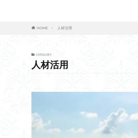
淮南子
窓割
バイリンガル
カテゴリー
HOME
人材活用
CATEGORY
タグ
人材活用
三焦弁証
血
態度価値
職
砂防ダム
ア
やる気の評価尺度
ペロブスカイト
能動的推論
スパイクコーディ
バイナリー発電