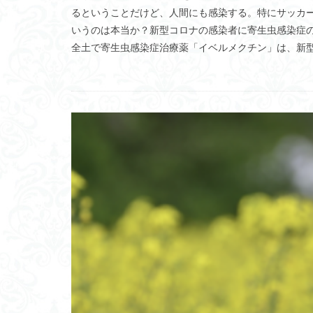
るということだけど、人間にも感染する。特にサッカ
人間の脆弱性
いうのは本当か？新型コロナの感染者に寄生虫感染症
迷惑コメント
全土で寄生虫感染症治療薬「イベルメクチン」は、新型コ
メディアコンテン
ゾロアスター教
ホースディッシュ
皇紀
オープ
やる気アップ
変分自由エネルギ
ポルトガル
セミナー講師
本郷キャンパス
ニューロン
ロボット
ホ
KOMTRAX
手塚建築研究所