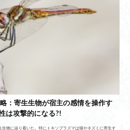
t
金継ぎ
寒冷化
モジュール単価低減
東京卍リベンジャーズ
金魚
本わさび
個人事務所登録
体験価値
人生の方程式
ハイパーループ
北極海航路
鉄湯船
熱海土石流
3M
金
文化
自己啓発
残土問題
感染者
人的資源管理論
カメラ
衝突
フラッシュ発電
活性化
幹細胞
サービス残業
不動
Y染色体
ゼロトラストモデル
創造的対応
Hodgkin-Kuxleyモ
妨害電波監視システム
セルフリーマッシブMIMO
食品ロス削減推
ビル
ダルマチア海岸
ソフトロボット
相反性抑制
一次視覚野
ピットウェア文化
岸田新総裁
ヒノトリ
西洋料理指南書
レモ
ロファージ
エレサレム
ニワンゴ
プーリング
超音速旅客機
ining
深層学習
大量発生
ビジネスモデル
総合技術監理部門
略：寄生生物が宿主の感情を操作す
網状組織説
量子ゲート方式
CLOMA
ロリポップ
１周年記念
性は攻撃的になる?!
TED-Ed
振動説
認知流動説
サステナブル
AI
ID・パス
LBM
パスワード
八岐大蛇
マルコフ決定過程
SNS
生生物に辿り着いた。特にトキソプラズマは猫やネズミに寄生す
 パター プロ
apple
ダイレクト通信
RhyLive
GPT
安