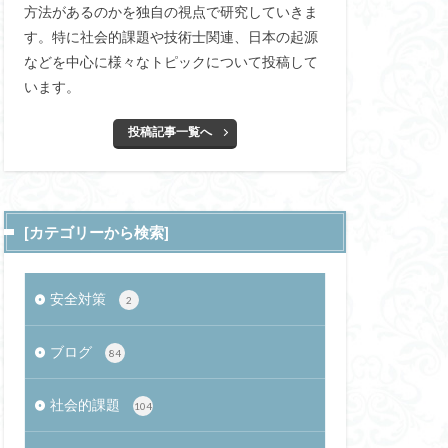
方法があるのかを独自の視点で研究していきま
学生クーポン
す。特に社会的課題や技術士関連、日本の起源
アプリ
CASBEE
などを中心に様々なトピックについて投稿して
リンストン大学
います。
歯科衛生士
投稿記事一覧へ
spNet
ング
Xサーバー
論
[カテゴリーから検索]
化酸素
右脳
ル分け
安全対策
2
ナッシュ均衡
ゆうメルカリ便
ブログ
84
ーオイルフライヤー
社会的課題
104
オン
ギフテッド
師誘発需要仮説