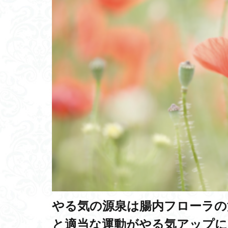
消毒ロボット
おむつ
方士
XAI(ザイ)
ソ
ルイスの自己発達
健康
Trustwo
ティモール帝国
Irfanview
忍
武鑑全集
Up
ヤムナ文化
死亡者数の増加
ハンガリー語
健康寿命
パ
みてね
手水
やる気の源泉は腸内フローラの
全員経営
イ
と適当な運動がやる気アップに