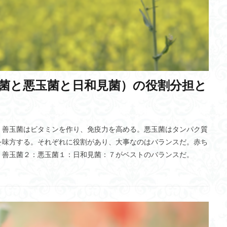
の輪
防災支援委員会
安全・安心
小浜桃奈
ゼロデー攻撃
YDER
上空のエリア化
Dark Data
アナイチ文字
司令塔
営大学院
サマルカンド
古墳
給与に消費税
リスクミニマム
CTF
忍びいろは
脆弱性発見コンテスト
イメージ
ヲシ
Digital Twin
彩文土器
信用創造ビジネス
シラブル
データセ
菌と悪玉菌と日和見菌）の役割分担と
労働者
衛気
言霊
オミクロン株
白川郷
食品廃棄物
GDPデフレーター
児童相談
低年齢化
遺伝子治療薬
メタネ
接種証明
バイカル湖文化センター
心の三要素
情報理工学系研究科
。善玉菌はビタミンを作り、免疫力を高める。悪玉菌はタンパク質
3Dプリンター製造
交流型イノベータ
享年
アポトーシス
経
を味方する。それぞれに役割があり、大事なのはバランスだ。赤ち
職長・安全衛生責任者研修
腸内フローラ
量子コンピュータ
類型
、善玉菌２：悪玉菌１：日和見菌：７がベストのバランスだ。
診療報酬制度
学生母
in vivo
元気
モンゴルのヘト・ホ
ン
IIT
サステナビリティ
アルブフェイラ
ホルモン分泌
症
Inter BEE 2021
バリアブルベイズの等価性
診療報酬
記憶
ルチプライヤー
脳波センサー
東京大学
リキッドステートマシン(LS
アアース
シナプス
人工知能
委託契約
宇田川榕庵
ホメ