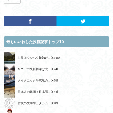
最もいいねした投稿記事トップ10
世界はウシハク統治だ...
+216
リニア中央新幹線は完...
+74
タイタニック号沈没の...
+58
日本人の起源：日本語...
+44
古代の文字やカタカム...
+28