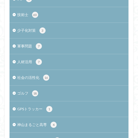
技術士
60
少子化対策
3
軍事問題
7
人材活用
7
社会の活性化
16
ゴルフ
18
GPSトラッカー
1
神山まるごと高専
4