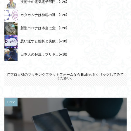
技術士の電気電子部門...
+20
カタカムナは神秘の謎...
+20
新型コロナは本当に危...
+20
思い返すと挫折と失敗...
+18
日本人の起源：ブリヤ...
+18
ITプロ人材のマッチングプラットフォームなら
Bizlink
をクリックしてみて
ください。
Prev