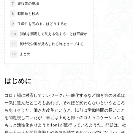
7
建設業の現場
8
時間給と秒給
9
生産性を高めるにはどうするか
10
脳波を測定して見える化することは可能か
11
長時間労働が見込まれる時はセーブする
12
まとめ
はじめに
コロナ禍に対応してテレワークが一般化するなど働き方の改革は
一気に進んだところもあれば、それほど変わらないというところ
もありそうだ。働き方改革というと、以前は労働時間の長いこと
を問題視していたが、最近は上司と部下のコミュニケーションを
もっと活性化させようと1on1が流行っているようだ。問題は、社
員一人一人が問題意識とやる気を持てるかどうかではないか。そ