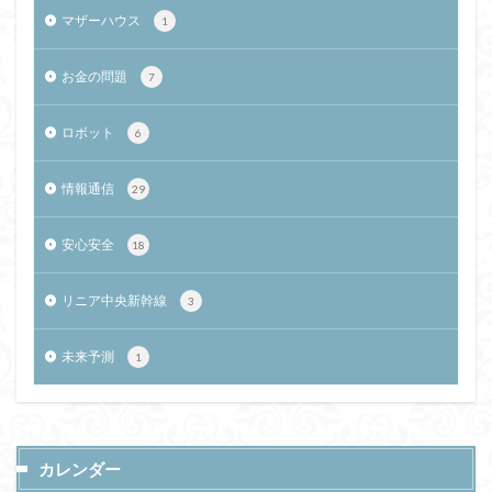
マザーハウス
1
お金の問題
7
ロボット
6
情報通信
29
安心安全
18
リニア中央新幹線
3
未来予測
1
カレンダー