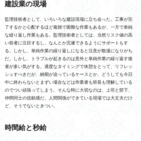
建設業の現場
監理技術者として、いろいろな建設現場に立ち会った。工事が完
了するかと心配するほど複雑で困難な作業もあるが、一方で単純
な繰り返し作業もある。監理技術者としては、当然リスク値の高
い前者に注目するし、なんとか完遂できるようにサポートもす
る。しかし、単純作業の繰り返しになると注意が散漫になりがち
だ。しかし、トラブルが起きるのは意外と単純作業の繰り返す後
者が多い気がする。適度なタイミングで休憩をとって、リフレッ
シュすべきだが、納期が迫っているケースとか、どうしても今日
中に終わらないとまずい場合などは作業者も班長も理解している
のでつい頑張ってしまう。そんな時に大切なのは、上司と部下、
仲間同士の信頼感だ。人間関係ができている現場では大丈夫だけ
ど、そうでないときつい。
時間給と秒給