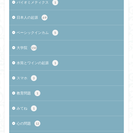
バイオミメティクス
1
日本人の起源
69
ベーシックインカム
5
大学院
150
水筒とワインの起源
1
スマホ
3
教育問題
1
みてね
1
心の問題
12