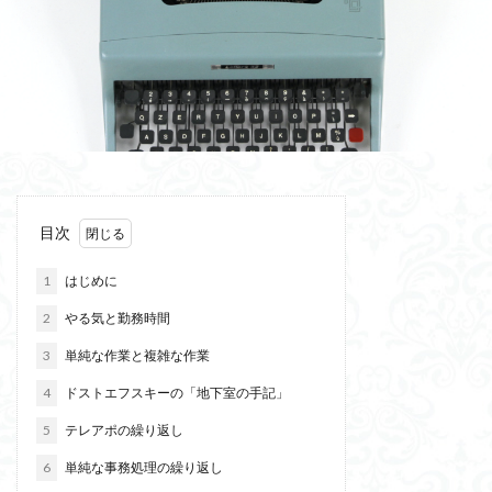
目次
1
はじめに
2
やる気と勤務時間
3
単純な作業と複雑な作業
4
ドストエフスキーの「地下室の手記」
5
テレアポの繰り返し
6
単純な事務処理の繰り返し