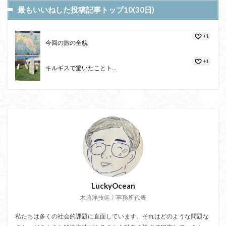
最もいいねした投稿記事トップ10(30日)
+1
今回の旅の全貌
+1
キルギスで驚いたことト...
LuckyOcean
木崎洋技術士事務所代表
私たちは多くの社会的課題に直面しています。それはどのような問題な