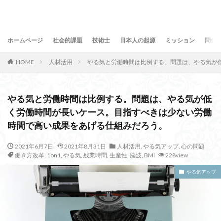
ホームページ
社会的課題
技術士
日本人の起源
ミッション
問合
HOME
人材活用
やる気と労働時間は比例する。問題は、やる気が
やる気と労働時間は比例する。問題は、やる気が低
く労働時間が長いケース。目指すべきは少ない労働
時間で高い成果をあげる仕組みだろう。
2021年6月7日
2021年8月31日
人材活用
,
やる気アップ
,
心の問題
働き方改革
,
1on1
,
やる気
,
残業時間
,
生産性
,
脳波
,
BMI
228view
やる気アップ