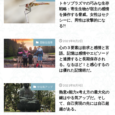
トキソプラズマの巧みな生存
戦略：寄生生物が宿主の感情
を操作する脅威。女性はセク
シーに、男性は攻撃的にな
る?!
2021年8月2日
受験生指導
心の３要素は欲求と感情と言
語。記憶は感情やエピソード
と連携すると長期保存され
る。なるほど！と感心するの
は優れた記憶術だ。
2021年8月9日
やる気アップ
熱意x能力x考え方の最大化の
鍵はやる気アップだ。そし
て、自己実現の先には自己超
越がある。