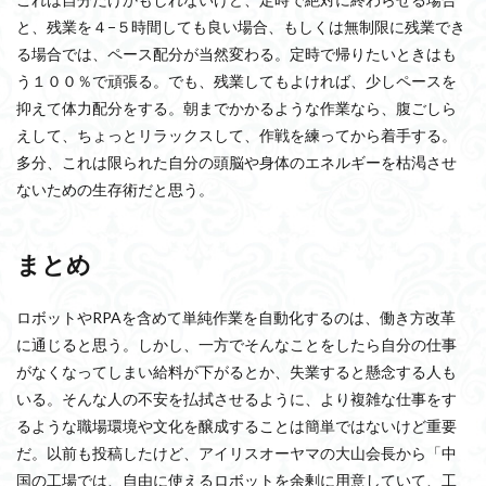
と、残業を４−５時間しても良い場合、もしくは無制限に残業でき
る場合では、ペース配分が当然変わる。定時で帰りたいときはも
う１００％で頑張る。でも、残業してもよければ、少しペースを
抑えて体力配分をする。朝までかかるような作業なら、腹ごしら
えして、ちょっとリラックスして、作戦を練ってから着手する。
多分、これは限られた自分の頭脳や身体のエネルギーを枯渇させ
ないための生存術だと思う。
まとめ
ロボットやRPAを含めて単純作業を自動化するのは、働き方改革
に通じると思う。しかし、一方でそんなことをしたら自分の仕事
がなくなってしまい給料が下がるとか、失業すると懸念する人も
いる。そんな人の不安を払拭させるように、より複雑な仕事をす
るような職場環境や文化を醸成することは簡単ではないけど重要
だ。以前も投稿したけど、アイリスオーヤマの大山会長から「中
国の工場では、自由に使えるロボットを余剰に用意していて、工