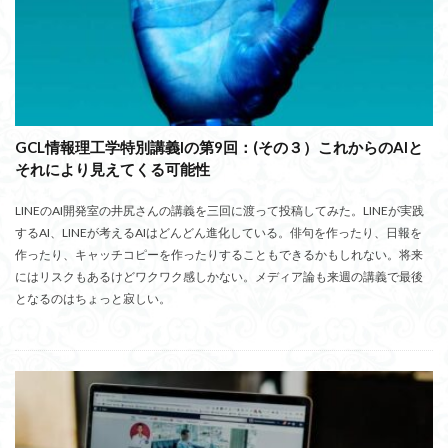
GCL情報理工学特別講義Iの第9回：(その３）これからのAIと
それにより見えてくる可能性
LINEのAI開発室の井尻さんの講義を三回に渡って投稿してみた。LINEが実践
するAI、LINEが考えるAIはどんどん進化している。俳句を作ったり、日報を
作ったり、キャッチコピーを作ったりすることもできるかもしれない。将来
にはリスクもあるけどワクワク感しかない。メディア論も来週の講義で最後
となるのはちょっと寂しい。