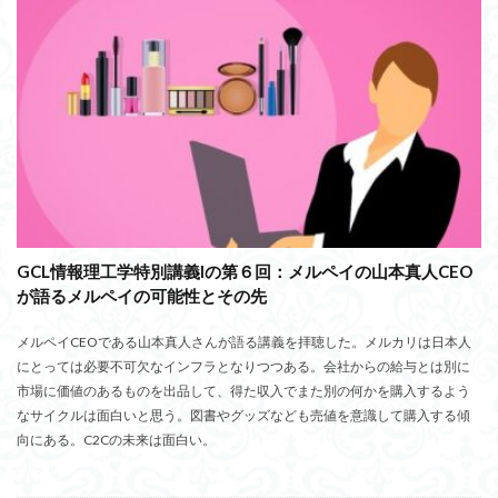
GCL情報理工学特別講義Iの第６回：メルペイの山本真人CEO
が語るメルペイの可能性とその先
メルペイCEOである山本真人さんが語る講義を拝聴した。メルカリは日本人
にとっては必要不可欠なインフラとなりつつある。会社からの給与とは別に
市場に価値のあるものを出品して、得た収入でまた別の何かを購入するよう
なサイクルは面白いと思う。図書やグッズなども売値を意識して購入する傾
向にある。C2Cの未来は面白い。