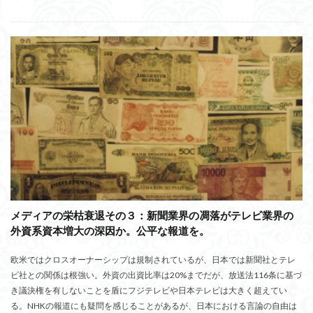
メディアの栄枯衰退その３：新聞業界の凋落がテレビ業界の
外資系資本増大の深因か。公平な報道を。
欧米ではクロスオーナーシップは規制されているが、日本では新聞社とテレ
ビ社との関係は根強い。外資の出資比率は20%までだが、放送法116条に基づ
き議決権を有しないことを盾にフジテレビや日本テレビは大きく超えてい
る。NHKの報道にも疑問を感じることがあるが、日本における言論の自由は