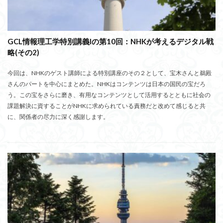
GCL情報理工学特別講義Iの第10回：NHKが考えるデジタル戦
略(その2)
今回は、NHKのゲスト講師による特別講座のその２として、宝木さんと鵜殿
さんのパートを中心にまとめた。NHKはコンテンツは日本の国民の宝だろ
う。この宝をさらに磨き、有用なコンテンツとして活用するとともに社会の
課題解決に資することがNHKに求められている責務だと改めて感じると共
に、関係者の尽力に深く感謝します。