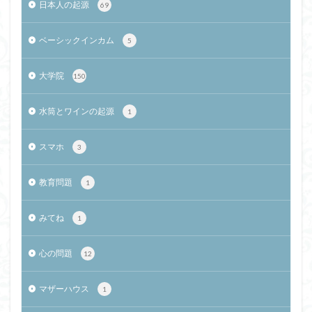
日本人の起源
69
ベーシックインカム
5
大学院
150
水筒とワインの起源
1
スマホ
3
教育問題
1
みてね
1
心の問題
12
マザーハウス
1