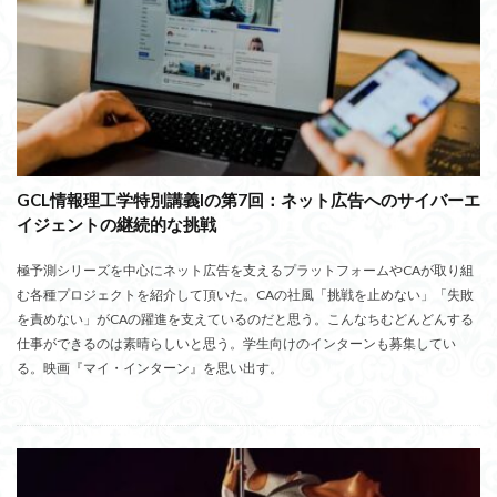
GCL情報理工学特別講義Iの第7回：ネット広告へのサイバーエ
イジェントの継続的な挑戦
極予測シリーズを中心にネット広告を支えるプラットフォームやCAが取り組
む各種プロジェクトを紹介して頂いた。CAの社風「挑戦を止めない」「失敗
を責めない」がCAの躍進を支えているのだと思う。こんなちむどんどんする
仕事ができるのは素晴らしいと思う。学生向けのインターンも募集してい
る。映画『マイ・インターン』を思い出す。