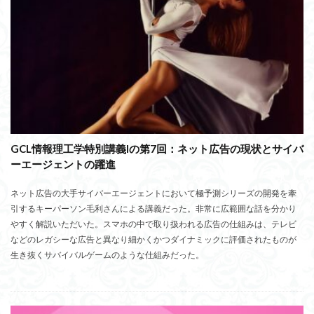
GCL情報理工学特別講義Iの第7回：ネット広告の現状とサイバ
ーエージェントの躍進
ネット広告の大手サイバーエージェントにおいて極予測シリーズの開発を牽
引するキーパーソン毛利さんによる講義だった。非常に広範囲な話を分かり
やすく解説いただいた。スマホの中で取り扱われる広告の仕組みは、テレビ
などのレガシーな広告と異なり細かくかつダイナミックに評価されたものが
生き抜くサバイバルゲームのような仕組みだった。