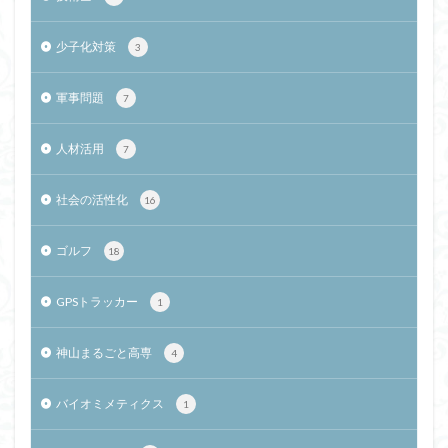
少子化対策
3
軍事問題
7
人材活用
7
社会の活性化
16
ゴルフ
18
GPSトラッカー
1
神山まるごと高専
4
バイオミメティクス
1