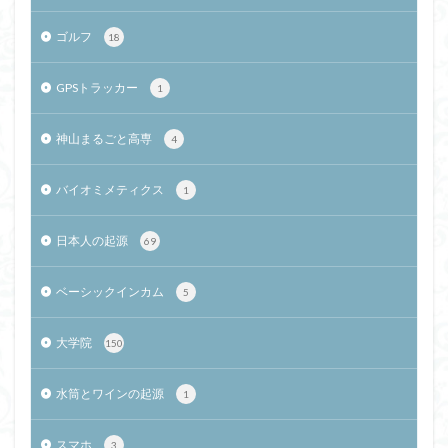
ゴルフ
18
GPSトラッカー
1
神山まるごと高専
4
バイオミメティクス
1
日本人の起源
69
ベーシックインカム
5
大学院
150
水筒とワインの起源
1
スマホ
3