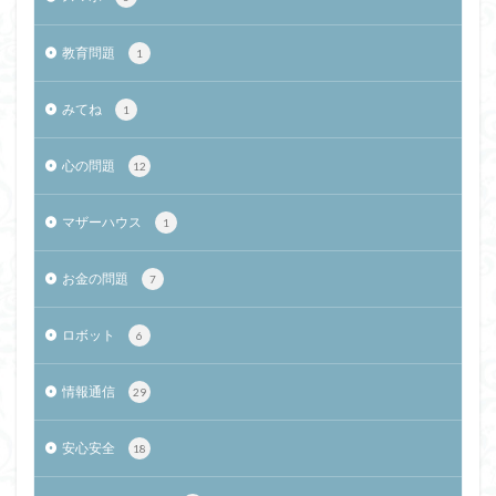
教育問題
1
みてね
1
心の問題
12
マザーハウス
1
お金の問題
7
ロボット
6
情報通信
29
安心安全
18