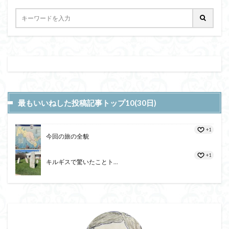
最もいいねした投稿記事トップ10(30日)
+1
今回の旅の全貌
+1
キルギスで驚いたことト...