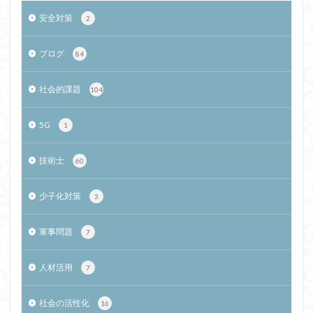
安全対策
2
ブログ
84
社会的課題
104
5G
1
技術士
60
少子化対策
3
軍事問題
7
人材活用
7
社会の活性化
16