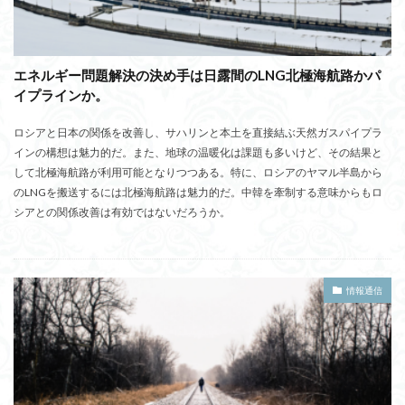
エネルギー問題解決の決め手は日露間のLNG北極海航路かパ
イプラインか。
ロシアと日本の関係を改善し、サハリンと本土を直接結ぶ天然ガスパイプラ
インの構想は魅力的だ。また、地球の温暖化は課題も多いけど、その結果と
して北極海航路が利用可能となりつつある。特に、ロシアのヤマル半島から
のLNGを搬送するには北極海航路は魅力的だ。中韓を牽制する意味からもロ
シアとの関係改善は有効ではないだろうか。
情報通信