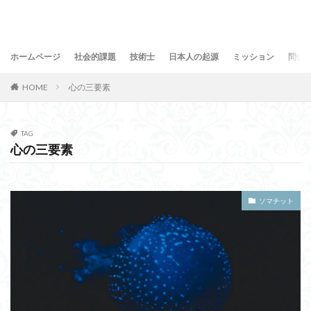
ホームページ
社会的課題
技術士
日本人の起源
ミッション
問合
HOME
心の三要素
TAG
心の三要素
ソマチット