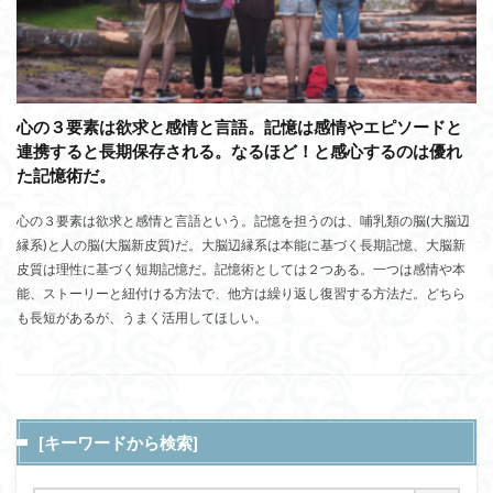
心の３要素は欲求と感情と言語。記憶は感情やエピソードと
連携すると長期保存される。なるほど！と感心するのは優れ
た記憶術だ。
心の３要素は欲求と感情と言語という。記憶を担うのは、哺乳類の脳(大脳辺
縁系)と人の脳(大脳新皮質)だ。大脳辺縁系は本能に基づく長期記憶、大脳新
皮質は理性に基づく短期記憶だ。記憶術としては２つある。一つは感情や本
能、ストーリーと紐付ける方法で、他方は繰り返し復習する方法だ。どちら
も長短があるが、うまく活用してほしい。
[キーワードから検索]