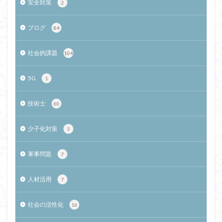
安全対策
2
ブログ
84
社会的課題
104
5G
1
技術士
60
少子化対策
3
軍事問題
7
人材活用
7
社会の活性化
16