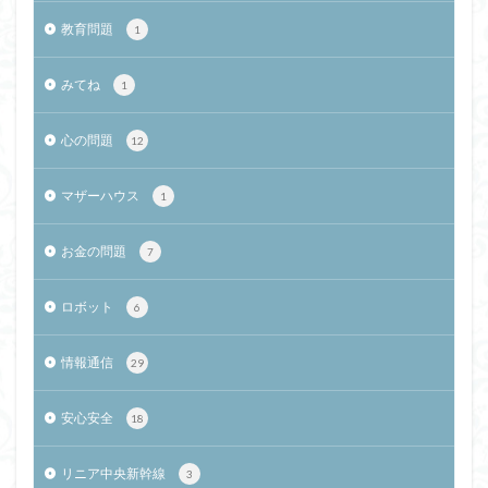
教育問題
1
みてね
1
心の問題
12
マザーハウス
1
お金の問題
7
ロボット
6
情報通信
29
安心安全
18
リニア中央新幹線
3