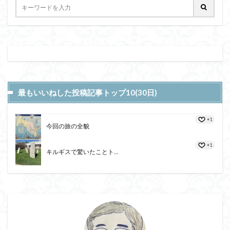
最もいいねした投稿記事トップ10(30日)
+1
今回の旅の全貌
+1
キルギスで驚いたことト...