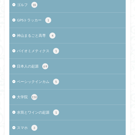
ゴルフ
18
GPSトラッカー
1
神山まるごと高専
4
バイオミメティクス
1
日本人の起源
69
ベーシックインカム
5
大学院
150
水筒とワインの起源
1
スマホ
3