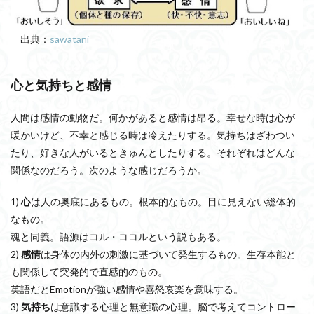
出典：
sawatani
心と気持ちと感情
人間は感情の動物だ。何かがあると感情は昂る。幸せな時は心が
暖かいけど、不幸と感じる時は冷えたりする。気持ちはざわつい
たり、好きな人がいるときゅんとしたりする。それぞれはどんな
関係なのだろう。次のような感じだろうか。
1)
心
は人の奥底にあるもの。根本的なもの。目に見えない総体的
なもの。
魂と同義。語源はコル・ココルという説もある。
2)
感情
は身体の内外の刺激に基づいて発生するもの。生存本能と
も関係して突発的で直感的のもの。
英語だとEmotionが強い感情や喜怒哀楽を意味する。
3)
気持ち
は意識する心理と無意識の心理。脳で考えてコントロー