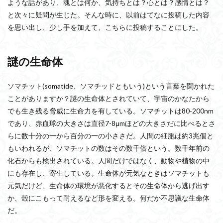
ような話があり、魂とは何か、気持ちとは？心とは？感情とは？
と次々に疑問が生じた。そんな時に、以前はてなに投稿した内容
を思い出し、少し手を加えて、こちらに投稿することにした。
謎の生命体
ソマチット(somatide、ソマチッドともいう)という言葉を聞かれた
ことがありますか？謎の生命体とされていて、宇宙のかなたから
でも生き残る脅威に生命力を有している。ソマチットは80-200nm
であり、赤血球の大きさは直径7-8μmほどの大きさだに比べるとさ
らに数十分の一から百分の一の小ささだ。人間の細胞は約3兆個と
もいわれるが、ソマチットの数はその数千倍という。数千年前の
化石からも検出されている。人間だけではなく、動物や植物の中
にも存在し、寄生している。生命体が元気なときはソマチットも
元気だけど、生命体の環境が悪化するとその生命体から逃げ出す
か、殻にこもって耐えるなど形を変える。何だか不思議な生命体
だ。