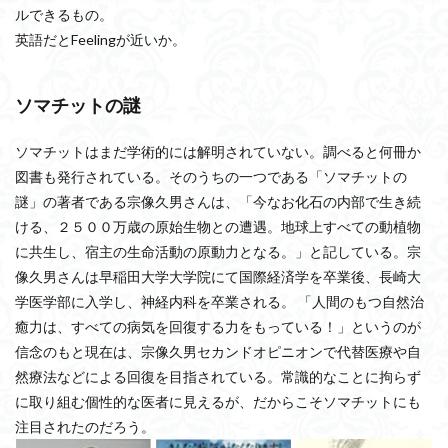
ルできるもの。
英語だとFeelingが近いか。
ソマチットの謎
ソマチットはまだ学術的には解明されていない。調べると何冊か
図書も発行されている。そのうちの一つである「ソマチットの
謎」の著者である宗像久男さんは、「今なお化石の内部で生き続
ける、２５００万歳の原始生物との遭遇。地球上すべての動植物
に共生し、宿主の生命活動の原動力となる。」と記している。宗
像久男さんは早稲田大学大学院にて国際経済学を卒業後、長崎大
学医学部に入学し、神経内科を卒業される。 「人間のもつ自然治
癒力は、すべての病気を回復する力をもっている！」というのが
信念のもと現在は、宗像久男セカンドオピニオンで代替医療や自
然療法などによる回復を目指されている。常識的なことに拘らず
に取り組む個性的な医者に見えるが、だからこそソマチットにも
注目されたのだろう。