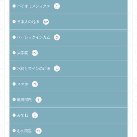
バイオミメティクス
1
日本人の起源
69
ベーシックインカム
5
大学院
150
水筒とワインの起源
1
スマホ
3
教育問題
1
みてね
1
心の問題
12