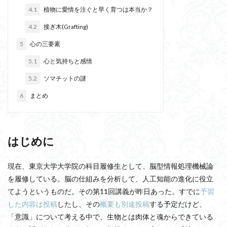
4.1
植物に愛情を注ぐと早く育つは本当か？
4.2
接ぎ木(Grafting)
5
心の三要素
5.1
心と気持ちと感情
5.2
ソマチットの謎
6
まとめ
はじめに
現在、東京大学大学院の科目履修生として、脳型情報処理機械論
を履修している。脳の仕組みを分析して、人工知能の進化に役立
てようというものだ。その第11回講義が昨日あった。すでに
予習
した内容は投稿
したし、その
概要も別途投稿
する予定だけど、
「意識」について考える中で、生物とは肉体と魂からできている