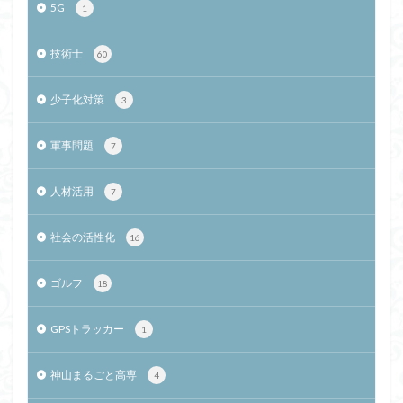
5G
1
技術士
60
少子化対策
3
軍事問題
7
人材活用
7
社会の活性化
16
ゴルフ
18
GPSトラッカー
1
神山まるごと高専
4