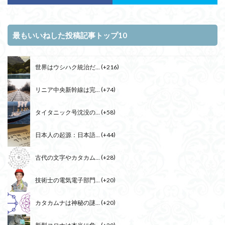
最もいいねした投稿記事トップ10
世界はウシハク統治だ...
+216
リニア中央新幹線は完...
+74
タイタニック号沈没の...
+58
日本人の起源：日本語...
+44
古代の文字やカタカム...
+28
技術士の電気電子部門...
+20
カタカムナは神秘の謎...
+20
新型コロナは本当に危...
+20