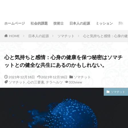
ホームページ
社会的課題
技術士
日本人の起源
ミッション
問合
HOME
日本人の起源
ソマチット
心と気持ちと感情：心身の健
心と気持ちと感情：心身の健康を保つ秘密はソマチ
ットとの健全な共生にあるのかもしれない。
2021年12月18日
2021年12月18日
ソマチット
ソマチット
,
心の三要素
,
テラヘルツ
333view
ソマチット