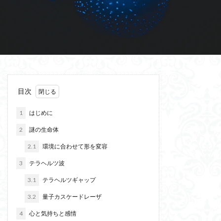
目次
1
はじめに
2
謎の生命体
2.1
環境に合わせて形を変容
3
テラヘルツ波
3.1
テラヘルツギャップ
3.2
量子カスケードレーザ
4
心と気持ちと感情