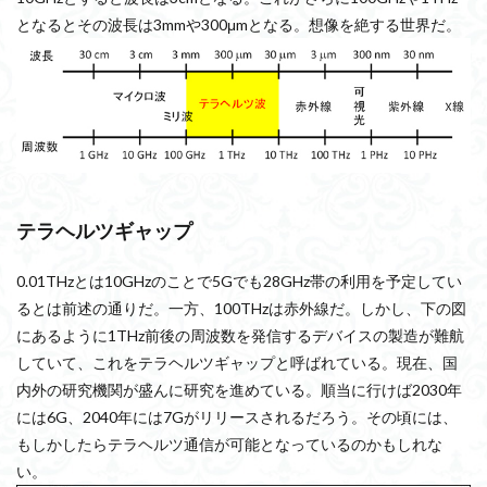
となるとその波長は3mmや300μmとなる。想像を絶する世界だ。
テラヘルツ
ギャップ
0.01THzとは10GHzのことで5Gでも28GHz帯の利用を予定してい
るとは前述の通りだ。一方、100THzは赤外線だ。しかし、下の図
にあるように1THz前後の周波数を発信するデバイスの製造が難航
していて、これをテラヘルツギャップと呼ばれている。現在、国
内外の研究機関が盛んに研究を進めている。順当に行けば2030年
には6G、2040年には7Gがリリースされるだろう。その頃には、
もしかしたらテラヘルツ通信が可能となっているのかもしれな
い。