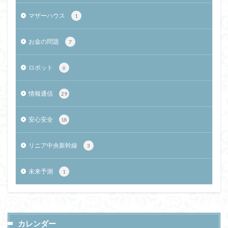
マザーハウス
1
お金の問題
7
ロボット
6
情報通信
29
安心安全
18
リニア中央新幹線
3
未来予測
1
カレンダー