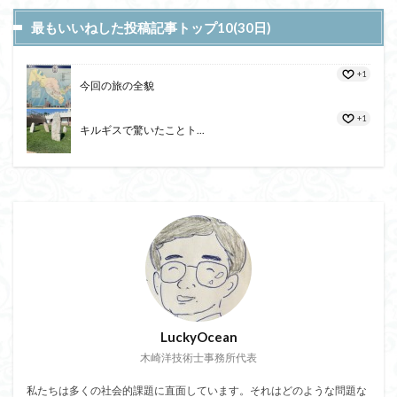
最もいいねした投稿記事トップ10(30日)
+1
今回の旅の全貌
+1
キルギスで驚いたことト...
LuckyOcean
木崎洋技術士事務所代表
私たちは多くの社会的課題に直面しています。それはどのような問題な