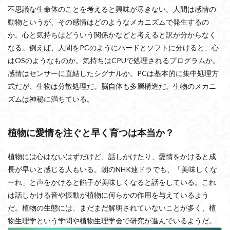
不思議な生命体のことを考えると興味が尽きない。人間は感情の
動物というが、その感情はどのようなメカニズムで発生するの
か。心と気持ちはどういう関係かなどと考えると訳が分からなく
なる。例えば、人間をPCのようにハードとソフトに分けると、心
はOSのようなものか。気持ちはCPUで処理されるプログラムか。
感情はセンサーに直結したシグナルか。PCは基本的に集中処理方
式だが、生物は分散処理だ。脳自体も多層構造だ。生物のメカニ
ズムは神秘に満ちている。
植物に愛情を注ぐと早く育つは本当か？
植物には心はないはずだけど、話しかけたり、愛情をかけると成
長が早いと感じる人もいる。朝のNHK連ドラでも、「美味しくな
ーれ」と声をかけると餡子が美味しくなると話をしている。これ
は話しかける音や振動が植物に何らかの作用を与えているよう
だ。植物の生態には、まだまだ解明されていないことが多く、植
物生理学という学問や植物生理学会で研究が進んでいるようだ。