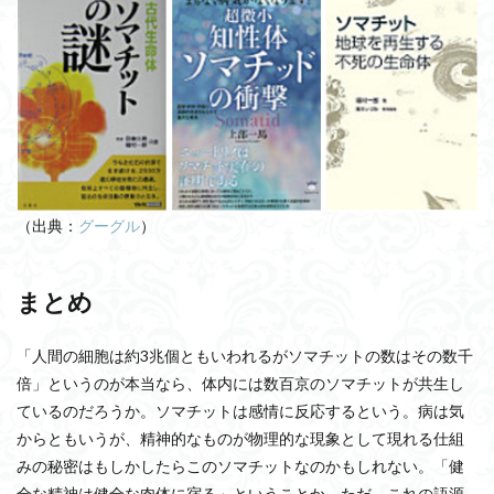
（出典：
グーグル
）
まとめ
「人間の細胞は約3兆個ともいわれるがソマチットの数はその数千
倍」というのが本当なら、体内には数百京のソマチットが共生し
ているのだろうか。ソマチットは感情に反応するという。病は気
からともいうが、精神的なものが物理的な現象として現れる仕組
みの秘密はもしかしたらこのソマチットなのかもしれない。「健
全な精神は健全な肉体に宿る」ということか。ただ、これの語源