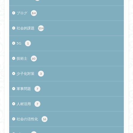
ブログ
84
社会的課題
104
5G
1
技術士
60
少子化対策
3
軍事問題
7
人材活用
7
社会の活性化
16