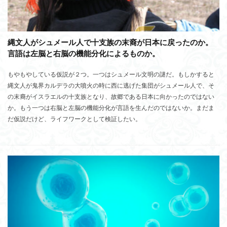
縄文人がシュメール人で十支族の末裔が日本に戻ったのか。
言語は左脳と右脳の機能分化によるものか。
もやもやしている仮説が２つ。一つはシュメール文明の謎だ。もしかすると
縄文人が鬼界カルデラの大噴火の時に西に逃げた集団がシュメール人で、そ
の末裔がイスラエルの十支族となり、故郷である日本に向かったのではない
か。もう一つは右脳と左脳の機能分化が言語を生んだのではないか。まだま
だ仮説だけど、ライフワークとして検証したい。