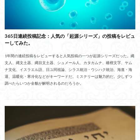
365日連続投稿記念：人気の「起源シリーズ」の投稿をレビュ
ーしてみた。
1年間の連続投稿をレビューすると人気投稿の一つが起源シリーズだった。縄
文人、縄文土器、縄目文土器、シュメール人、カタカムナ、碓楔文字、ヤム
ナ文化、イスラエル語、日ユ同祖論、シラス統治・ウシハク統治、海進・海
退、温暖化・寒冷化などがキーワードだ。ミステリーは魅力的だ。少しずつ
調べたらいつか全貌が解明されるのだろうか。