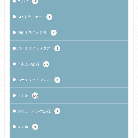
ゴルフ
18
GPSトラッカー
1
神山まるごと高専
4
バイオミメティクス
1
日本人の起源
69
ベーシックインカム
5
大学院
150
水筒とワインの起源
1
スマホ
3