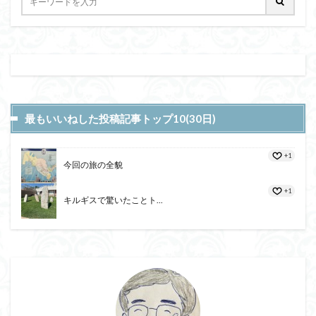
最もいいねした投稿記事トップ10(30日)
+1
今回の旅の全貌
+1
キルギスで驚いたことト...