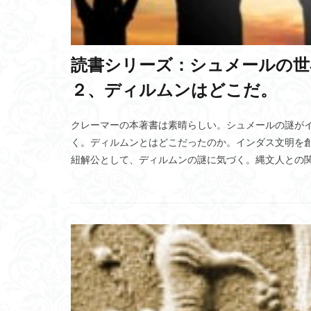
ベロブスカイト太
ブラインドケーブ
大往生
米田
読書シリーズ：シュメールの世界
Sim2Real
宅
２、ディルムンはどこだ。
バッファオーバー
臨界期仮説
クレーマーの本著書は素晴らしい。シュメールの謎が
万川集海
左
く。ディルムンとはどこだったのか。インダス文明を
紐解公として、ディルムンの謎に気づく。縄文人との
心を繋ぐ
代
医師誘発需要仮説
ウシハク統治
ファンドリーの法
イソチオシアネー
スパイクタイミン
具体化
プロ
温室効果ガス