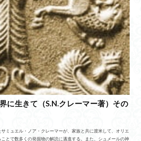
ゼロワンダー
地熱発電
慶雲館
精進料理
土石流
MacBo
pple
TED-Ed
ビジネスモデル
総合技術監理部門
Sargon
エレサレム
量子ゲート方式
ロリポップ
１周年記念
イスタン
振動説
深層学習
認知流動説
サステナブル
AI
ID・パ
NK細胞
トゥムシコヮパスイ
フレキシキュリティ
金継ぎ
大量発生
Self-supervised training
IS4SI
貧困層対策
ダイレク
理者
人間の脆弱性
マルコフ決定過程
大豆
契丹古伝
良
犬
迷惑コメント
超音速旅客機
シモセラエドガー准教授
Liqu
クト型波力発電方式
メディアコンテンツ論
義盛百首
目隠し
M
ニワンゴ
プーリング
宅急便
志
ユルト
誠実
に生きて（S.N.クレーマー著）その
財政支援
インカ帝国
ハイパーループ
寒冷化
北極海航路
安価
インカ文化
本わさび
自己啓発
残土問題
感
カメラの歴史
安全管理
歯石
活性化
相関長
八岐大
務所登録
金魚
Y染色体
一次視覚野
ゼロトラストモデル
たサミュエル・ノア・クレーマーが、家族と共に渡米して、オリエ
ることで数多くの発掘物の解読に邁進する。また、シュメールの神
eyモデルの方程式
クロスオーバー法
妨害電波監視システム
幹細胞