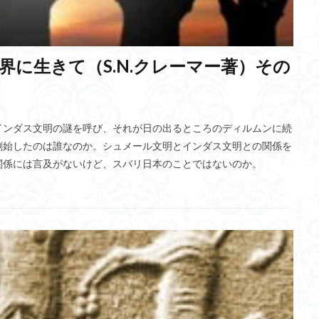
陽電池
大麻所持
すずかん先生
オスマン帝国
低軌道
・カラシン
非物質主義的転回
いじめ問題
マザーテレサ
XAI
信夫
マクロファージ
Puikot
リカレント教育
古民家
サ
に生きて（S.N.クレーマー著）その
配便事業
クレタ島
dual SIM
Mantra
国立国会図書館
監
フロー
Q学習
炎帝
東日流外三郡誌
仰韶文化
ネット広
ダブルウィング
ラスター画像
Meetup
NII
越波型波力発電方
インダス文明の謎を呼び、それが日の出るところのディルムンに続
手のみ
フィッシング
残余容量
深尾隆則教授
ニコニコ動画
創始したのは誰なのか。シュメール文明とインダス文明との関係を
関係には言及がないけど、スバリ日本のことではないのか。
理意識
デジタルデトックス
安定
納入価
創造価値
ゼー
17条憲法
高速飛車
温暖化
軍事利用
治山治水
名
真実
三機能体系説
マヤ文化
BMI
環境問題
意識調査
則
タイタニック号
4R
ヒヤリハット
スケーリング理論
ト
ギフテッド
自信
神経支配比
縄算
ルンバブル
グ依存シナプス可塑性
ベイズ推論
IPSP
脱分極
メタサーフェ
セスチーズ
自律型マイクロロボット
ソマトピー
新世紀エヴァンゲ
國吉康夫教授
カタコンベ文化
波力発電
エマロ
ギルガメシ