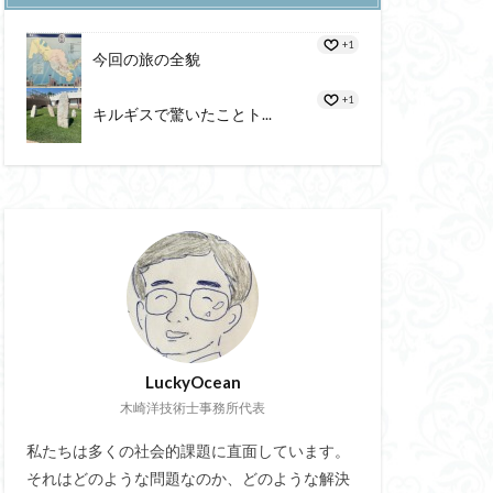
態度価値
+1
海進
血圧
今回の旅の全貌
やる気の評価尺度
+1
キルギスで驚いたことト...
ジットレジン充填法
申請書
教授
Iot通信展
ル
路
大脳辺縁系
LuckyOcean
ホユック
木崎洋技術士事務所代表
ラックキャニオン
脳力革命
私たちは多くの社会的課題に直面しています。
それはどのような問題なのか、どのような解決
山内会長