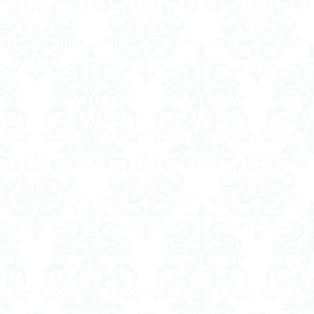
白川郷
経営工学
ータ
類型
新型コロナ
ン分泌
イズの等価性
セロトニン
診療報酬
泉
イドル
神代文字
右脳と左脳
合研究所
稿
押し紙
ステーション