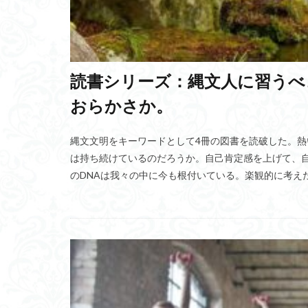
やる気アップ
アナイチ文字
エコーステートネッ
読書シリーズ：縄文人に習うべ
明治維新
K
おらかさか。
アバターアナウン
レアメタル
縄文文明をキーワードとして4冊の図書を読破した。
TABETE
フ
は持ち続けているのだろうか。自己肯定感を上げて、
アイルランド飢饉
のDNAは我々の中に今も根付いている。楽観的に考え
消毒ロボット
プラスチックゴミ
BBC
言霊
無人店舗
ソ
Irfanview
CV
Upcycle
モ
アイスの天ぷら