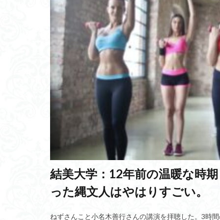
アポトーシス
心の三要素
低年齢化
世
宇田川榕庵
遺伝子治療薬
電動アシスト自転
記憶と忘却
GDPデフレーター
診療報酬制度
ラサ・アプソ
基本情動
カ
結美大学：12年前の温暖な時
エアゴブリン
った縄文人はやはりすごい。
軽井沢バス事故
ペーペッツ回路
ねずさんこと小名木善行さんの講演を拝聴した。3時