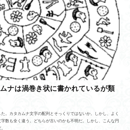
ブームテクノロジー
ヤマト運輸
能動的推論
労働安全
挫折
シュメール語
力なき正義と正義なき力
サイクロイド曲線
縄文
5%ルール
昭和天皇
エイジシューター
キープ
嗜好の変化
陽性者
藤村博之教授
キヤノネット
スリーステップ
コンポ
ューラルネットワーク
ヘブライ語
TikTok
思いやり
商業登記
玉塚元一
方向選択性
境界防御モデル
アルフレッド・チャンドラー
ングレートモデル
勾配降下法
電子戦能力
神経前駆細胞
5G/
ビル
古代エジプト
オープンループ制御
交感神経
大循環モデ
座標系
バトルアックス文化
新型コロナ感染症
Da Vince
グ
シトロン
屋内型コンポスト
バイナリー発電
五右衛門風呂
ムナは渦巻き状に書かれているが類
クス
ペロブスカイト
感染症５類
QB
ハラスメント
空
てなブログ
心理モデル
ラファエル・ロレンテ・デ・ノー
チャタル
エピソード記憶
Xサーバー
初夜効果
アインシュタイン
ブ
した。カタカムナ文字の配列とそっくりではないか。しかし、よく
論
沖縄
益城町木山中学校
運転支援システム
アップルカー
文字数も全く違う。どちらが古いのかも不明だ。しかし、こんな円
化物質
リポジトリー
穴埋め
新聞
人工内耳
SPEEDA
だ。