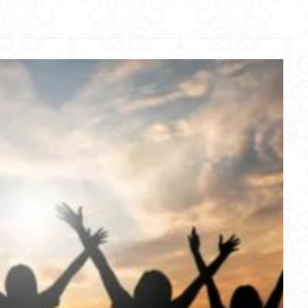
Deep CNN
予測符号化
膠着語
常時同時配信
eKYC
ナッシュ均衡
３手先
上記
コミュニティスクール
インターン
便
IT投資
GraspNet
PageSpeedInsite
大和堆
波パワー
ヤー
バックアップ
エコシステム
ソーラシェアリング
右脳
パーム油
陸路
藁算
自己実現
アルタイ語
朝生
拍数
竹蛇籠（たけじゃかご）
ジェネシスプログラム
マッカーサー
論
営業の種類
シェアリング
基準値
適正人口
スマホ
男女脳
ヒトゲノム
日本人の起源
トラッキングID
5G
ベ
水害災害
beyondcorp
プリンストン大学
学生クーポン
後
ワーク
電子攻撃機
細胞分化
Schrödinger方程式
CASBEE
化
クローズドループ制御
副交感神経
ゼロ視差フィルター
皮
ハプログループ
単身赴任
ポケットドクター
メドレー
檸檬
自然公園
戸棚風呂
藤原観音堂貝塚
建材一体型太陽電池(BIPV
の憲法
鳶職
クムス
ゴルフ パター プロ
失業保険
リ
杵楔文字
Enheduanna
感性工学
ニューロン説
カハキイ