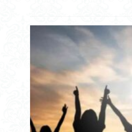
想像力と創造力
二重脅迫型
ゆうゆうメルカリ
ノーオイルフライ
飛行機
OIST
双京構想
脈
失敗
期待理
歯科衛生士
ロゴセラピー
インビトロネット
ウェイデリアン文
強靭な生命力
マッチングアプリ
聖徳太子の十七条
メタバース