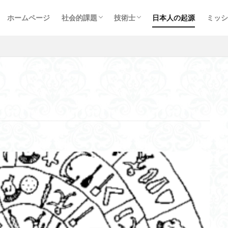
エネルギー問題
治山治水
海洋問題
プラスチック問題
心の問題
お金の問題
情報通信
新型コロナ対策
軍事問題
受験生指導
受験体験記
プロ
経歴
イベ
程式
ロボットエンジニアリング
太陽光路面発電
in vitro
心臓
ホームページ
社会的課題
技術士
日本人の起源
ミッシ
ラー
ホモジニアス
次世代セキュリティPPM
筆記試験
カルシ
エネルギー問題
治山治水
海洋問題
プラスチック問題
心の問題
お金の問題
情報通信
新型コロナ対策
軍事問題
受験生指導
受験体験記
プロ
経歴
イベ
腹八分目
マッピング
起動電位
バイオミミクリー
火山灰
的実世界知能
３義務２責務
賞味期限
ハンマーム
沐浴
検索
形状説
西野七瀬
Sumer
感性マップ
ラモン・イ・カハル
方式
暗示性
ブログ
半球睡眠
波動と粒子の二重性
フー
レンディビリティ
自然災害
IA
消防ロボット
メロトニン
フォスコ・マライーニ
古代ギリシャ
3R
スマートスピーカー
ブ
予測符号化原理
問い合わせ
放送通信統合網
Transformer
ウェア
行動価値観数
田楽舞
秀真伝
子どもの安全研究グルー
ント
RFID
メルロジ
AI入門
Self Supervised Learning
sq
十支族
正忍記
ホームコース
CASB
深尾教授
バイオ