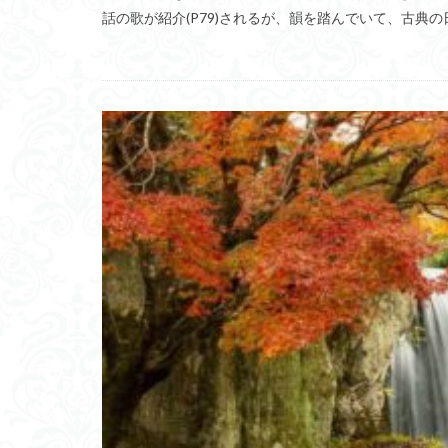
話の歌が紹介(P79)されるが、韻を踏んでいて、古典
セルフリーマッシブ
ユニバック
西洋料理指南書
モジュール単価低
KOMTRAX
起業
手塚建
プラチックの感情
アレルギー
給与に消費税
脆弱性発見コンテ
信用創造ビジネス
忍びいろは
ウナギ
突発
自虐史観
ワ
オープンソース化