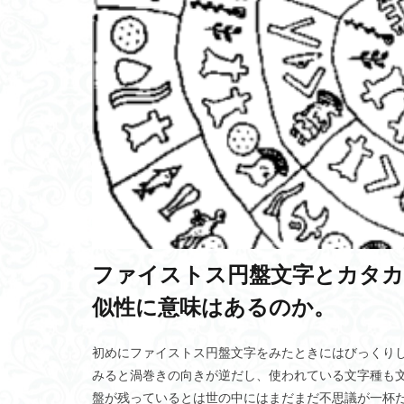
畳み込み処理
職務特性モデル
砂防ダム
1
ローカル5G
共感
量子ニ
超平和主義
スパイクコーディ
ゼロ・ウォーター
ジェネリンピック
シードプランニン
ファイストス円盤文字とカタカ
アンドリュウサル
似性に意味はあるのか。
西野カナ
は
キャシー松井
初めにファイストス円盤文字をみたときにはびっくり
アイゼンクの特性
みると渦巻きの向きが逆だし、使われている文字種も
GNWT
抗酸
盤が残っているとは世の中にはまだまだ不思議が一杯