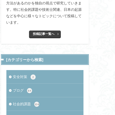
方法があるのかを独自の視点で研究していきま
セキュリティ
す。特に社会的課題や技術士関連、日本の起源
ペットテック
などを中心に様々なトピックについて投稿して
八仙
CIA
います。
HoG特徴量
投稿記事一覧へ
埋蔵金
会談
さ行
スーパームーン
シュバルマク
[カテゴリーから検索]
方分布
安全対策
2
質
堂
ブログ
84
)
社会的課題
104
ハーサル効果