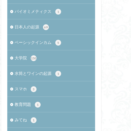
okAir M2 13インチ
バイオミメティクス
1
感性の哲学
ブール
日本人の起源
69
スワード方式
サービス残業
ベーシックインカム
5
ト通信
RhyLive
大学院
150
渚文化
id Press
水筒とワインの起源
1
パスワード
体験価値
スマホ
3
熱海土石流
染者
教育問題
1
蛇
SNS
みてね
1
創造的対応