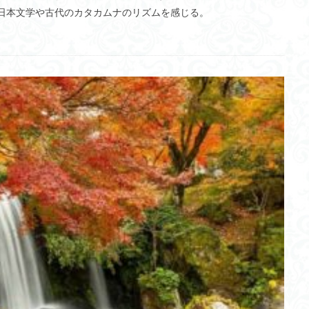
の日本文学や古代のカタカムナのリズムを感じる。
MIMO
ゼロ・エネルギービル
ダルマチア海岸
ソフトロボット
科学オリンピック
脳細胞置換
ピットウェア文化
岸田新総裁
レモン
食品ロス削減推進法
フラッシュ発電
鉄湯船
チク
減
東京卍リベンジャーズ
MotherHouse
レベル分け
結婚
GCL
新川結愛
辞書
ロボット
ヨーゼフ・フォン・ゲルラッハ
築研究所
ナマズ
ギリシャ神話
生分解性プラスチック
Web3.
の輪
防災支援委員会
安全・安心
小浜桃奈
ヤムナ文化
衛気
箸食制度導入
言論の自由
人工知能ゴーグル
PBA
リスクミニマム
ハートネット
大規模言語モデル
Dark Data
スト
イメージ
ヲシテ(ほつま)文字
空間情報科学
Digital Twin
桿体
シラブル
データセンター
失語症
寒流
外国
サイバー防御演習CYDER
糖尿病
ゼロデー攻撃
ホモサピエンス
性難聴
ネコサポステーション
サマルカンド
ソマチット
ホー
クチン接種
三貫地縄文人
飛騨高山
アビガン
CBDC
皇
社会的課題
訃報
技術士試験
スマホネイティブ
ゴルフ