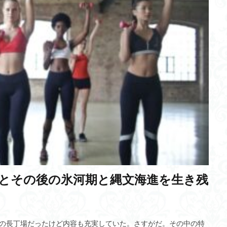
メタネーション
戦争違法化
接種証明
バイカル湖文化センター
歳出
金山巨石群
3Dプリンター製造
交流型イノベータ
享年
界放浪の旅
職長・安全衛生責任者研修
腸内フローラ
量子コンピュ
学生母
ホメオスタシス
健康
ヲシテ文字
スクールカースト
児童相談
アルブフェイラ
リキッドステートマシン(LSM)
ホルモ
車
自閉スペクトラム症
Inter BEE 2021
in vivo
バリアブルベ
ERC
ラグランジュ・マルチプライヤー
脳波センサー
東京大学
感受性期
レアアース
シナプス
人工知能
委託契約
情報理工学系研究科
スマート消費期限
食品廃棄物
コカルマヨ温
CO2削減
弾丸旅行
Airbnb
昆虫食
VRとAR
ラストア
ミッロ・ゴルジ
TFR
家計
ふじようちえん
水陸両用魚類
期とその後の氷河期と縄文海進を生き残
ブラッドハウンド
ヒントン教授
結晶性知能
益城町新ふるさと総
e-Care
久田成
米田の補題
壊血病
宗気
予約日時投
テラヘルツ
リアル
JFT-300M
インマルサット
メルカリ
間の長丁場だったけど内容も充実していた。さすがだ。その中の特