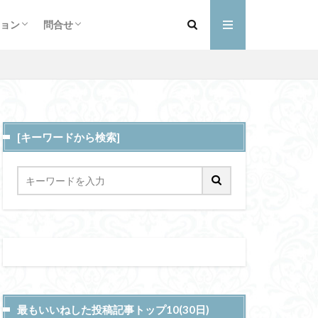
フィール
詳細
ントと予定
ショップ
お買い物カゴ
支払い
マイアカウント
ペースメーカー
ョン
問合せ
ウム含有量
フィール
詳細
ントと予定
ショップ
お買い物カゴ
支払い
マイアカウント
電子カルテ
ビーガン
[キーワードから検索]
三内丸山遺跡
バーダム
アクセス
CASE
メタ
溶接
プ
uoosh
深層海流
最もいいねした投稿記事トップ10(30日)
ガス
LATEGRA