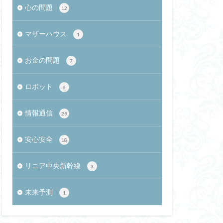
心の問題
12
相反性抑制
ヒノトリ
マザーハウス
1
シュループの衝突
太陰暦
お金の問題
7
都市化
ロボット
0
トルコ相撲
6
オミクロン株
情報通信
29
GWT
彩文土器
CTF
安心安全
18
人労働者
リニア中央新幹線
3
人材確保
未来予測
スディッシュ
1
紀
餅