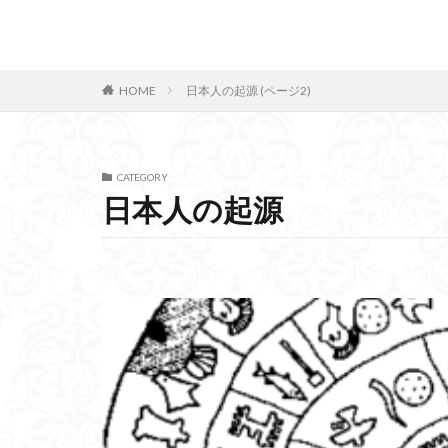
ヘルムホルツの方
ベイジアンサンプ
カテゴリー
皮質脊髄路
HOME
日本人の起源 (ページ2)
遠隔看護
動
ティモール帝国
CATEGORY
タグ
日本人の起源
技術士事務所
イジリングマシン
ユーモア
セ
活性化酸素
ルービックキュー
モバイルランサム
サイバーエージェ
波力発電方式