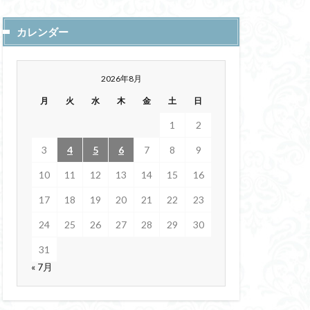
上空のエリア化
カレンダー
ルトガル
利他的
2026年8月
ートン力学
月
火
水
木
金
土
日
ロン・ダイナミクス
東京大学大学院
1
2
3
4
5
6
7
8
9
クカーブ
10
11
12
13
14
15
16
陽暦
DES
17
18
19
20
21
22
23
きになりました。
24
25
26
27
28
29
30
解像度
IIT
Trustworthy AI
31
« 7月
全集
回遊
忍者
ワナクライ
リティ
天然ガス