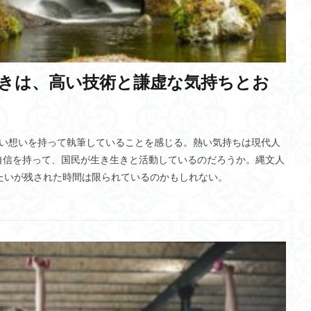
LPWA
感染症法
起源
オークランド
サイトカインストーム
司令塔
研修講師
デザイナーベイビー
ウイルスの弱毒化
ポ
トワーク(ESN)
カール・ジョン・フリストン
ロッテホールディング
きは、高い技術と謙虚な気持ちとお
L距離
変分自由エネルギー
セミナー講師
記憶エングラム
ニュ
スロボット
本郷キャンパス
幻肢痛
国内総充実(GDW)
ニュー
ニューロン
自動運転
消費税
LEBER
セキュリティ対策
熱い想いを持って執筆していることを感じる。熱い気持ちは現代人
ードロス
楊貴妃
ゾロアスター教
古墳
商号
経営大学院
自信を持って、国民が生き生きと活動しているのだろうか。縄文人
ジャーナリストロボット
おむつ
方士
松原仁教授
ダッ
たいが残された時間は限られているのかもしれない。
リニア新幹線
ZEV
GS証券
XAI(ザイ)
ソクラテス
太
大相撲
ルイスの自己発達理論
猫背
労働災害
今日、好
気・血・水
元気
モンゴルのヘト・ホルガ
外資規制
NFT
ーラー
メガファーム
陸軍中野学校
受信契約数
GCL特別講座
E-ID
ポリシーネットワーク
ランタン
Google take out
武鑑
ヘンジョダロの遺跡
Scope
言語中枢
瑶(ヤオ)族
高齢者
UN規則
自然
過剰品質
エコーロケーション
サステナビ