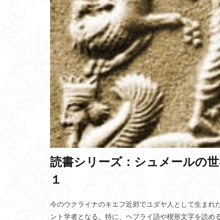
医師の年収
Yandex Go
a
網状組織説
相対性理論
松果体
圏論
不動産価値
GPT
安全管
メディア論
表層海流
ダ
CLOMA
LB
読書シリーズ：シュメールの世界
人生の方程式
3M
金剛組
１
人的資源管理論
公平
個人事
今のウクライナのキエフ近郊でユダヤ人として生まれ
ント学者となる。特に、ヘブライ語や楔形文字を読め
Hodgkin-Kuxl