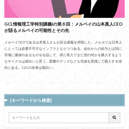
GCL情報理工学特別講義Iの第６回：メルペイの山本真人CEO
が語るメルペイの可能性とその先
メルペイCEOである山本真人さんが語る講義を拝聴した。メルカリは日本人
にとっては必要不可欠なインフラとなりつつある。会社からの給与とは別に
市場に価値のあるものを出品して、得た収入でまた別の何かを購入するよう
なサイクルは面白いと思う。図書やグッズなども売値を意識して購入する傾
向にある。C2Cの未来は面白い。
[キーワードから検索]