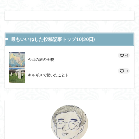
最もいいねした投稿記事トップ10(30日)
+1
今回の旅の全貌
+1
キルギスで驚いたことト...