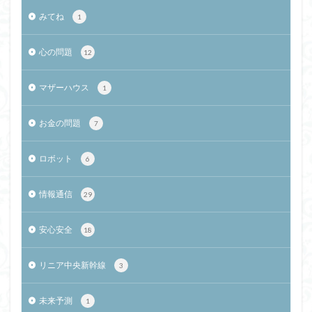
みてね
1
心の問題
12
マザーハウス
1
お金の問題
7
ロボット
6
情報通信
29
安心安全
18
リニア中央新幹線
3
未来予測
1