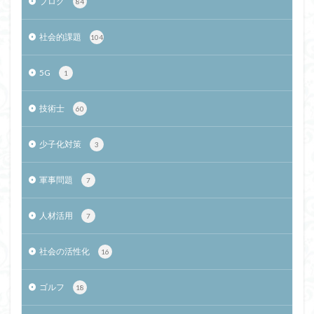
ブログ
84
社会的課題
104
5G
1
技術士
60
少子化対策
3
軍事問題
7
人材活用
7
社会の活性化
16
ゴルフ
18