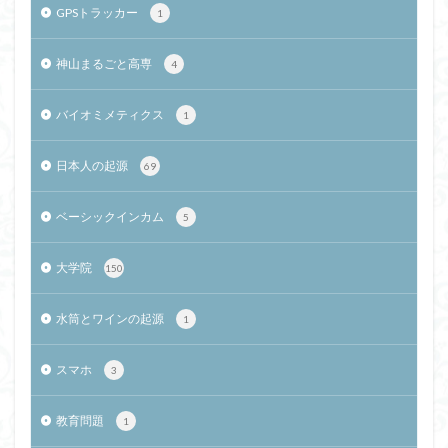
GPSトラッカー
1
神山まるごと高専
4
バイオミメティクス
1
日本人の起源
69
ベーシックインカム
5
大学院
150
水筒とワインの起源
1
スマホ
3
教育問題
1