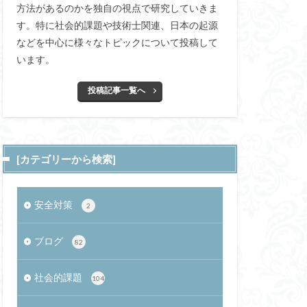
方法があるのかを独自の視点で研究していきま
堆
二重脅迫型
ペット
す。特に社会的課題や技術士関連、日本の起源
ク
などを中心に様々なトピックについて投稿して
創造力
八仙
います。
ック資源循環戦略
右脳
教授
投稿記事一覧へ
布
オコおばちゃん
h day
シェアリング
ト工法
トゲノム
[カテゴリーから検索]
則
NLP
朝生
病床数
dinger方程式
EPSP
安全対策
2
ルター
ズ
メドレー
ブログ
82
力発電
仕切価
陽電池(BIPV)
社会的課題
104
クト通信
GPT
血栓予防
すずかん先生
こども食堂