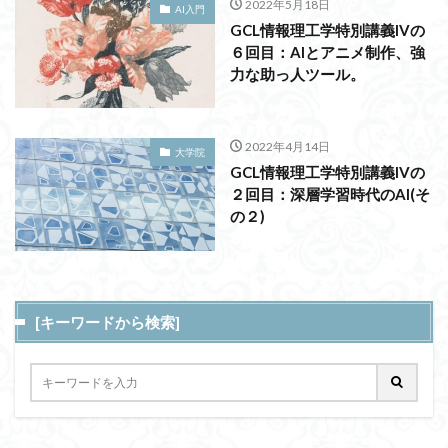
2022年5月18日
AI入門
GCL情報理工学特別講義IVの
６回目：AIとアニメ制作、強
力な助っ人ツール。
2022年4月14日
大学院
GCL情報理工学特別講義IVの
２回目：深層学習時代のAI(そ
の２)
[キーワードから検索]