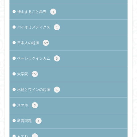
神山まるごと高専
4
バイオミメティクス
1
日本人の起源
69
ベーシックインカム
5
大学院
150
水筒とワインの起源
1
スマホ
3
教育問題
1
みてね
1