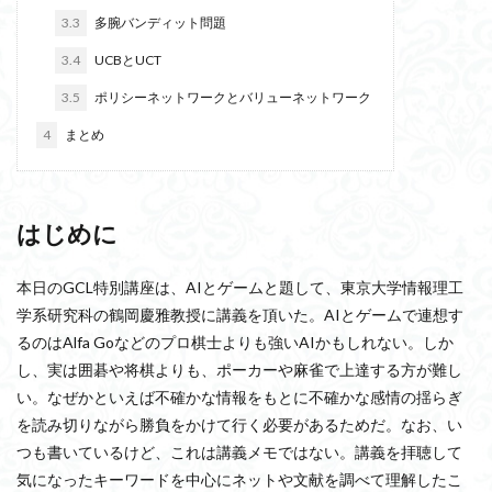
3.3
多腕バンディット問題
3.4
UCBとUCT
3.5
ポリシーネットワークとバリューネットワーク
4
まとめ
はじめに
本日のGCL特別講座は、AIとゲームと題して、東京大学情報理工
学系研究科の鶴岡慶雅教授に講義を頂いた。AIとゲームで連想す
るのはAlfa Goなどのプロ棋士よりも強いAIかもしれない。しか
し、実は囲碁や将棋よりも、ポーカーや麻雀で上達する方が難し
い。なぜかといえば不確かな情報をもとに不確かな感情の揺らぎ
を読み切りながら勝負をかけて行く必要があるためだ。なお、い
つも書いているけど、これは講義メモではない。講義を拝聴して
気になったキーワードを中心にネットや文献を調べて理解したこ