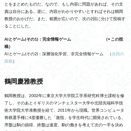
とをまとめたものだ。なので、もし内容に問題があれば、その文
責は自分にある。逆に、内容がわかりやすいとすればそれは鶴岡
教授のおかげだ。また、範囲が広いので、次の2回に分けて投稿す
ることにした。
AIとゲーム(その1)：完全情報ゲーム （⇨ この投
稿）
AIとゲーム(その2)：深層強化学習、非完全情報ゲーム （
次回の
投稿
）
鶴岡慶雅教授
鶴岡教授は、2002年に東京大学大学院工学系研究科博士課程を修
了し、そのあとイギリスのマンチェスター大学や北陸先端科学技
術大学院大学准教授を経て、2011年から現職。世界コンピュータ
将棋選手権に4度優勝した「激指」を学生時代に開発されている。
序盤は駒の損得、終盤は速度、駒の働きを考えて次の一手を決め