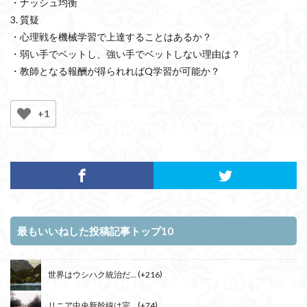
・ナッシュ均衡
3. 質疑
・心理戦を機械学習で上達することはあるか？
・弱い手でベットし、強い手でベットしない理由は？
・教師となる報酬が得られればQ学習が可能か？
+1
最もいいねした投稿記事トップ10
世界はウシハク統治だ...
+216
リニア中央新幹線は完...
+74