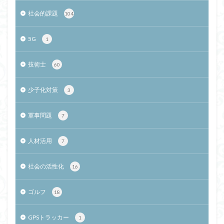
社会的課題
104
5G
1
技術士
60
少子化対策
3
軍事問題
7
人材活用
7
社会の活性化
16
ゴルフ
18
GPSトラッカー
1