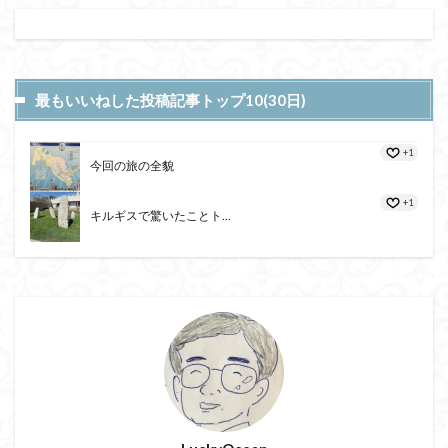
最もいいねした投稿記事トップ10(30日)
+1
今回の旅の全貌
+1
キルギスで驚いたことト...