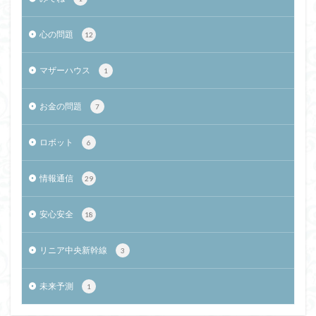
心の問題
12
マザーハウス
1
お金の問題
7
ロボット
6
情報通信
29
安心安全
18
リニア中央新幹線
3
未来予測
1