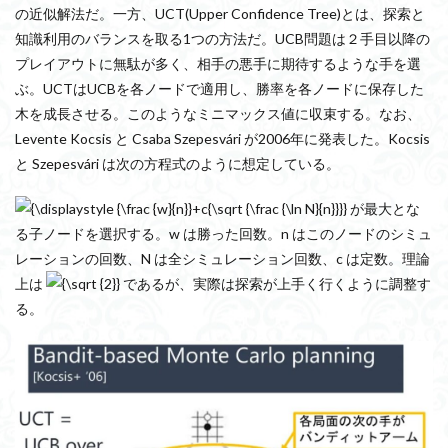
の近似解法だ。一方、
UCT(Upper Confidence Tree)とは、
探索と
知識利用のバランスを取る1つの方法だ。UCB問題は２手目以降の
プレイアウトに無駄が多く、相手の悪手に期待するような手を選
ぶ。UCTはUCBを各ノードで適用し、勝率を各ノードに保存した
木を成長させる。このようなミニマックス値に収束する。なお、
Levente Kocsis と Csaba Szepesvári が2006年に発表した。Kocsis
と Szepesvári は次の方程式のように想定している。
が最大とな
る子ノードを選択する。w は勝った回数。n はこのノードのシミュ
レーションの回数、N は全シミュレーション回数、c は定数。理論
上は
であるが、実際は探索が上手く行くように調整す
る。