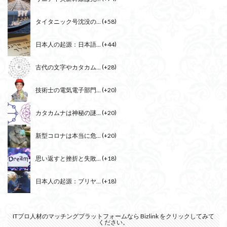
タイタニック号沈没の...
+58
日本人の起源：日本語...
+44
古代の文字やカタカム...
+28
技術士の電気電子部門...
+20
カタカムナは神秘の謎...
+20
新型コロナは本当に危...
+20
思い返すと挫折と失敗...
+18
日本人の起源：ブリヤ...
+18
ITプロ人材のマッチングプラットフォームなら
Bizlink
をクリックしてみて
ください。