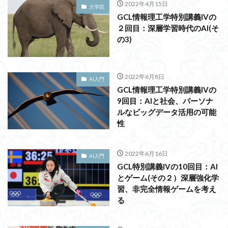
2022年4月15日
大学院
GCL情報理工学特別講義IVの
２回目：深層学習時代のAI(そ
の3)
2022年6月8日
AI入門
GCL情報理工学特別講義IVの
9回目：AIと社会、パーソナ
ルなビッグデータ活用の可能
性
2022年6月16日
AI入門
GCL特別講義IVの10回目：AI
とゲーム(その２）深層強化学
習、非完全情報ゲームを考え
る