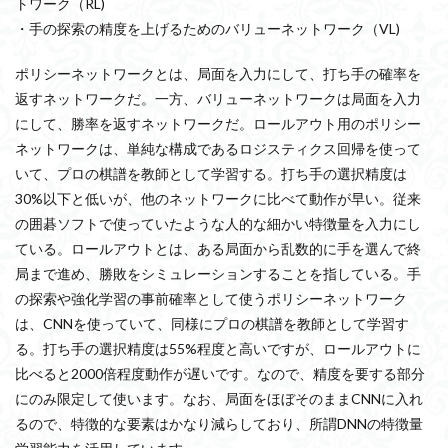
トワーク（RL)
・手の探索の精度を上げるためのバリューネットワーク（VL)
ポリシーネットワークとは、局面を入力にして、打ち手の確率を
返すネットワークだ。一方、バリューネットワークは局面を入力
にして、勝率を返すネットワークだ。ロールアウト用のポリシー
ネットワークは、単純な構成であるロジスティクス回帰を使って
いて、プロの棋譜を教師として学習する。打ち手の選択精度は
30%以下と低いが、他のネットワークに比べて動作が早い。従来
の囲碁ソフトで使っていたような人的な細かい特徴量を入力にし
ている。ロールアウトとは、ある局面から乱数的に手を選んで終
局まで進め、勝敗をシミュレーションすることを指している。手
の探索や強化学習の事前確率として使うポリシーネットワーク
は、CNNを使っていて、同様にプロの棋譜を教師として学習す
る。打ち手の選択精度は55%程度と高いですが、ロールアウトに
比べると2000倍程度動作が遅いです。なので、精度を要する部分
にのみ限定して使います。なお、局面をほぼそのままCNNに入れ
るので、特徴的な要素はかなり減らしており、所謂DNNの特徴量