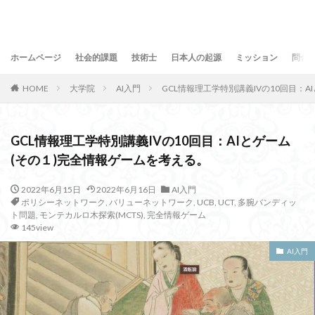
ホームページ
社会的課題
技術士
日本人の起源
ミッション
問合
HOME
大学院
AI入門
GCL情報理工学特別講義IVの10回目：
GCL情報理工学特別講義IVの10回目：AIとゲーム
(その１)完全情報ゲームを考える。
2022年6月15日
2022年6月16日
AI入門
ポリシーネットワーク
,
バリューネットワーク
,
UCB
,
UCT
,
多腕バンディッ
ト問題
,
モンテカルロ木探索(MCTS)
,
完全情報ゲーム
145view
AI入門