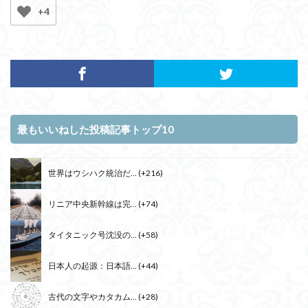
+4
最もいいねした投稿記事トップ10
世界はウシハク統治だ...
+216
リニア中央新幹線は完...
+74
タイタニック号沈没の...
+58
日本人の起源：日本語...
+44
古代の文字やカタカム...
+28