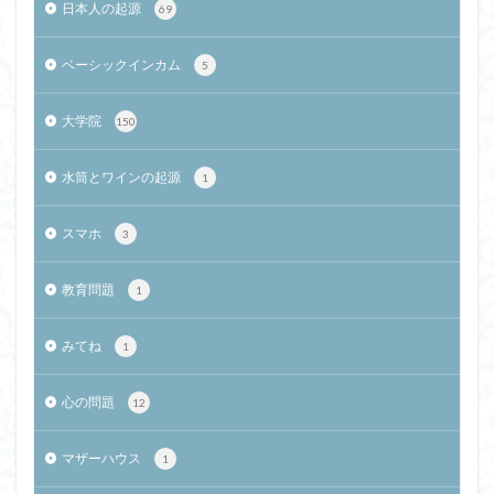
日本人の起源
69
ベーシックインカム
5
大学院
150
水筒とワインの起源
1
スマホ
3
教育問題
1
みてね
1
心の問題
12
マザーハウス
1