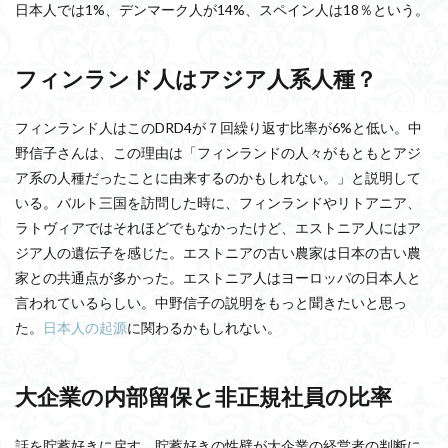
日本人では1%、デンマーク人が14%、スペイン人は18％という。
フィンランド人はアジア人系人種？
フィンランド人はこのDRD4が７回繰り返す比率が6%と低い。中
野信子さんは、この理由は「フィンランドの人々がもともとアジ
ア系の人種だったことに由来するのかもしれない。」と説明して
いる。バルト三国を訪問した時に、フィンランドやリトアニア、
ラトヴィアではそれほどでもなかったけど、エストニア人にはア
ジア人の遺伝子を感じた。エストニアの古い農家は日本の古い農
家との共通点が多かった。エストニア人はヨーロッパの日本人と
言われているらしい。中野信子の説明をもっと聞きたいと思っ
た。
日本人の起源
に関わるかもしれない。
大企業の内部留保と非正規社員の比率
話を貯蓄好きに戻す。貯蓄好きの性壁が大企業の経営者の判断に