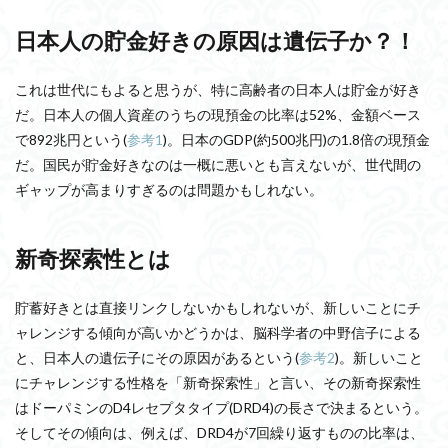
日本人の貯金好きの原因は遺伝子か？！
これは世代にもよると思うが、特に高齢者の日本人は貯金が好き
だ。日本人の個人資産のうちの現預金の比率は52%、金額ベース
で892兆円という(
参考1
)。日本のGDP(約500兆円)の1.8倍の現預金
だ。国民が貯金好きなのは一概に悪いとも言えないが、世代間の
ギャップが高まりすぎるのは問題かもしれない。
新奇探索性とは
貯蓄好きとは直接リンクしないかもしれないが、新しいことにチ
ャレンジする傾向が高いかどうかは、脳科学者の中野信子による
と、日本人の遺伝子にその原因があるという(
参考2
)。新しいこと
にチャレンジする性格を「新奇探索性」と言い、その新奇探索性
はドーパミンのD4レセプタタイプ(DRD4)の長さで決まるという。
そしてその傾向は、例えば、DRD4が7回繰り返すものの比率は、