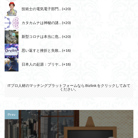
技術士の電気電子部門...
+20
カタカムナは神秘の謎...
+20
新型コロナは本当に危...
+20
思い返すと挫折と失敗...
+18
日本人の起源：ブリヤ...
+18
ITプロ人材のマッチングプラットフォームなら
Bizlink
をクリックしてみて
ください。
Prev