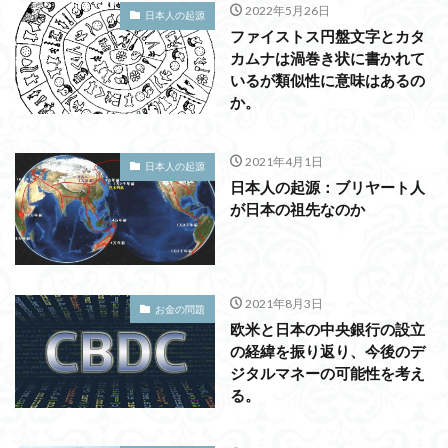
2022年5月26日
日本人の起源
ファイストス円盤文字とカタ
カムナは渦巻き状に書かれて
いるが類似性に意味はあるの
か。
2021年4月1日
日本人の起源
日本人の起源：ブリヤート人
が日本の祖先なのか
2021年8月3日
お金の問題
欧米と日本の中央銀行の設立
の経緯を振り返り、今後のデ
ジタルマネーの可能性を考え
る。