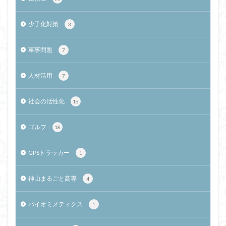
少子化対策
3
軍事問題
7
人材活用
7
社会の活性化
16
ゴルフ
18
GPSトラッカー
1
神山まるごと高専
4
バイオミメティクス
1