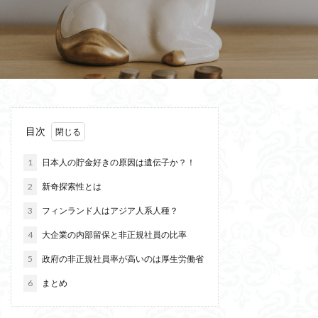
目次
1
日本人の貯金好きの原因は遺伝子か？！
2
新奇探索性とは
3
フィンランド人はアジア人系人種？
4
大企業の内部留保と非正規社員の比率
5
政府の非正規社員率が高いのは厚生労働省
6
まとめ