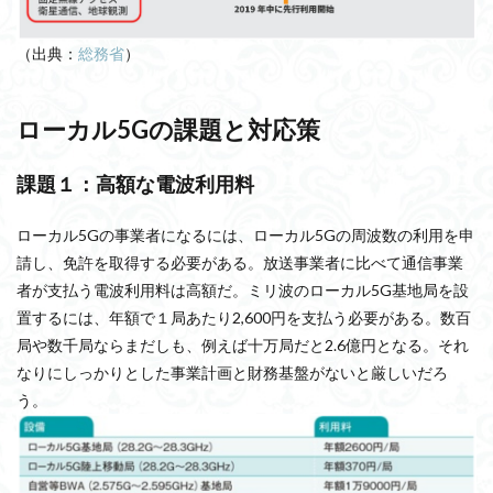
（出典：
総務省
）
ローカル5Gの課題と対応策
課題１：高額な電波利用料
ローカル5Gの事業者になるには、ローカル5Gの周波数の利用を申
請し、免許を取得する必要がある。放送事業者に比べて通信事業
者が支払う電波利用料は高額だ。ミリ波のローカル5G基地局を設
置するには、年額で１局あたり2,600円を支払う必要がある。数百
局や数千局ならまだしも、例えば十万局だと2.6億円となる。それ
なりにしっかりとした事業計画と財務基盤がないと厳しいだろ
う。