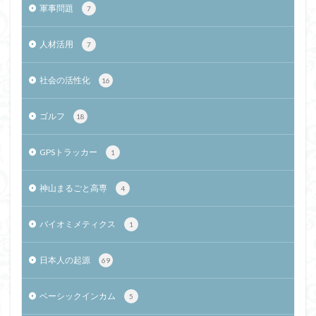
軍事問題
7
人材活用
7
社会の活性化
16
ゴルフ
18
GPSトラッカー
1
神山まるごと高専
4
バイオミメティクス
1
日本人の起源
69
ベーシックインカム
5