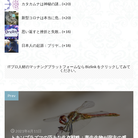
カタカムナは神秘の謎...
+20
新型コロナは本当に危...
+20
思い返すと挫折と失敗...
+18
日本人の起源：ブリヤ...
+18
ITプロ人材のマッチングプラットフォームなら
Bizlink
をクリックしてみて
ください。
Prev
2021年6月11日
トキソプラズマの巧みな生存戦略：寄生生物が宿主の感