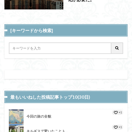
[キーワードから検索]
最もいいねした投稿記事トップ10(30日)
+1
今回の旅の全貌
+1
キルギスで驚いたことト...