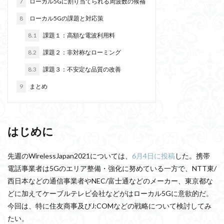
7
ローカル5Gに割り当てられる周波数の候補
8
ローカル5Gの課題と対応策
8.1
課題１：高額な電波利用料
8.2
課題２：非対称なローミング
8.3
課題３：不安定な品質の改善
9
まとめ
はじめに
先週のWirelessJapan2021については、
6月4日に投稿
した。携帯
電話事業者は5Gのエリア整備・強化に努めている一方で、NTT東/
西日本などの通信事業者やNEC/富士通などのメーカー、東京都な
どに加えてケーブルテレビ会社などがはローカル5Gに意欲的だ。
今回は、特に住友商事及びJ:COMなどの戦略について検討してみ
たい。