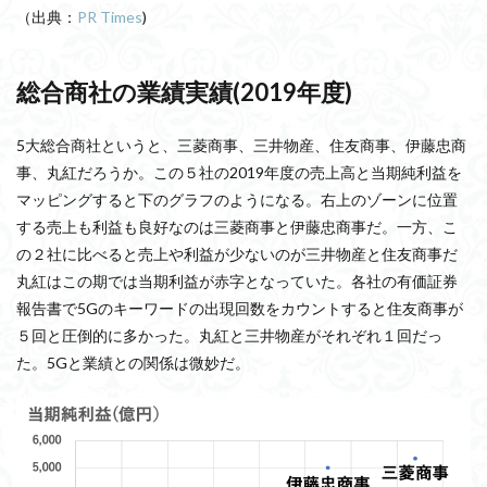
（出典：
PR Times
)
総合商社の業績実績(2019年度)
5大総合商社というと、三菱商事、三井物産、住友商事、伊藤忠商
事、丸紅だろうか。この５社の2019年度の売上高と当期純利益を
マッピングすると下のグラフのようになる。右上のゾーンに位置
する売上も利益も良好なのは三菱商事と伊藤忠商事だ。一方、こ
の２社に比べると売上や利益が少ないのが三井物産と住友商事だ
丸紅はこの期では当期利益が赤字となっていた。各社の有価証券
報告書で5Gのキーワードの出現回数をカウントすると住友商事が
５回と圧倒的に多かった。丸紅と三井物産がそれぞれ１回だっ
た。5Gと業績との関係は微妙だ。