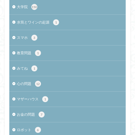
大学院
150
水筒とワインの起源
1
スマホ
3
教育問題
1
みてね
1
心の問題
12
マザーハウス
1
お金の問題
7
ロボット
6