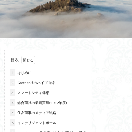
目次
1
はじめに
2
Gartner社のハイプ曲線
3
スマートシティ構想
4
総合商社の業績実績(2019年度)
5
住友商事のメディア戦略
6
インテリジェントポール