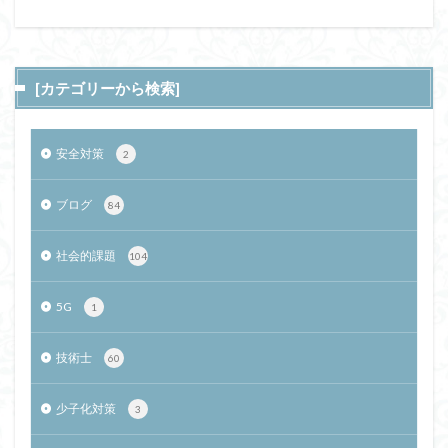
[カテゴリーから検索]
安全対策
2
ブログ
84
社会的課題
104
5G
1
技術士
60
少子化対策
3