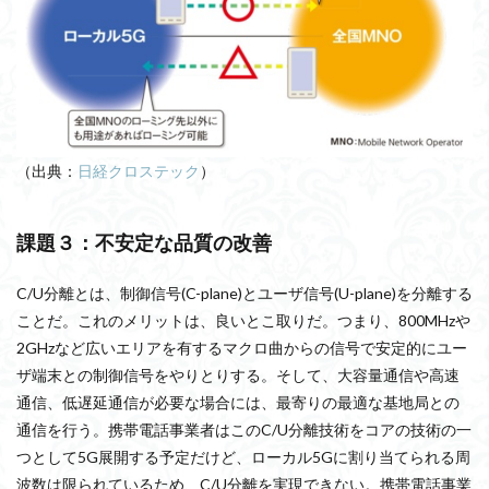
（出典：
日経クロステック
）
課題３：不安定な品質の改善
C/U分離とは、制御信号(C-plane)とユーザ信号(U-plane)を分離する
ことだ。これのメリットは、良いとこ取りだ。つまり、800MHzや
2GHzなど広いエリアを有するマクロ曲からの信号で安定的にユー
ザ端末との制御信号をやりとりする。そして、大容量通信や高速
通信、低遅延通信が必要な場合には、最寄りの最適な基地局との
通信を行う。携帯電話事業者はこのC/U分離技術をコアの技術の一
つとして5G展開する予定だけど、ローカル5Gに割り当てられる周
波数は限られているため、C/U分離を実現できない。携帯電話事業