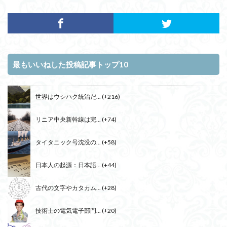
最もいいねした投稿記事トップ10
世界はウシハク統治だ...
+216
リニア中央新幹線は完...
+74
タイタニック号沈没の...
+58
日本人の起源：日本語...
+44
古代の文字やカタカム...
+28
技術士の電気電子部門...
+20