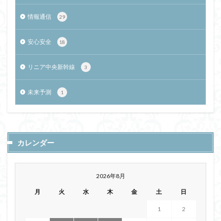
情報通信
29
安心安全
18
リニア中央新幹線
3
未来予測
1
カレンダー
2026年8月
月
火
水
木
金
土
日
1
2