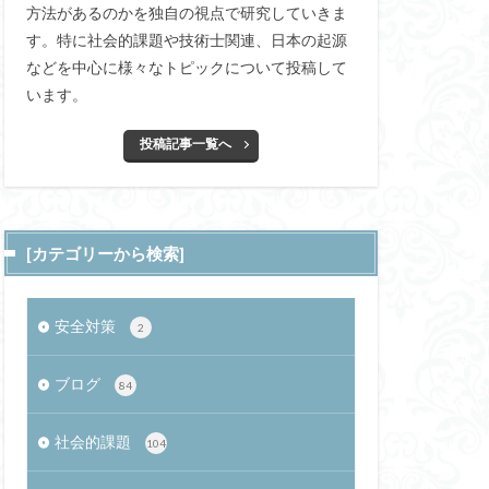
方法があるのかを独自の視点で研究していきま
ゴセラピー
す。特に社会的課題や技術士関連、日本の起源
ゃかご）
などを中心に様々なトピックについて投稿して
ング
基準値
います。
脳
飛行機
投稿記事一覧へ
学生クーポン
CASBEE
学
皮質
アプリ
[カテゴリーから検索]
初夜効果
安全対策
2
Xサーバー
論
ブログ
84
化物質
社会的課題
104
ir M2 13インチ