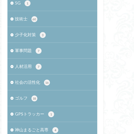
5G
1
学習
炎帝
画像
Meetup
技術士
60
ユルト
LINE
少子化対策
3
治山治水
軍事問題
査
社会起業家
7
残余容量
人材活用
7
縄算
IPSP
脱分極
社会の活性化
16
神経支配比
ゴルフ
18
最適化手法
GPSトラッカー
杵楔文字
1
すずかん先生
神山まるごと高専
4
シン