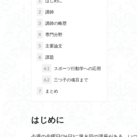
1
はじめに
HoG特徴量
2
講師
自己実現
ア
3
講師の略歴
マッカーサー会談
適正人口
ス
4
専門分野
ペロブスカイト
5
主要論文
後方分布
イ
6
課題
ウェイデリアン文
6.1
スポーツ行動学への応用
ハプログループ
自然公園
戸
6.2
三つ子の魂百まで
Deep CNN
7
まとめ
ラファエル・ロレ
アインシュタイン
益城町木山中学校
はじめに
リポジトリー
聖徳太子の十七条
今週の金曜日(26日)に第８回の講座がある。