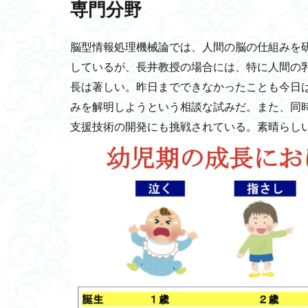
専門分野
腸内フローラ
過剰品質
食
脳型情報処理機械論では、人間の脳の仕組みを
ホルモン分泌
しているが、長井教授の場合には、特に人間の
バリアブルベイズ
長は著しい。昨日までできなかったことも今日
リキッドステートマ
みを解明しようという相談な試みだ。また、同
委託契約
診
支援技術の開発にも挑戦されている。素晴らし
モンゴルのヘト・
おむつ
方士
元気
ソクラ
ルイスの自己発達
フードロス
年金
社会の
バーチャル店舗
統合失調症