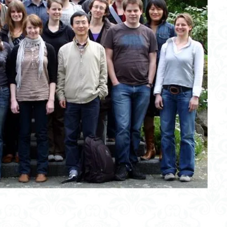
スロボット
言論の自由
本郷キャンパス
エコーステートネットワーク
ナミクス
レアメタル
ニューロン
自動運転
消費税
LEB
東京大学大学院
TABETE
突発性難聴
箸食制度導入
ウ
Web3.0
人工知能ゴーグル
KOMTRAX
GCL
新川結愛
ーゼフ・フォン・ゲルラッハ
都市化
手塚建築研究所
衛気
ナ
太陰暦
生分解性プラスチック
トルコ相撲
プラチックの感情の輪
安全・安心
小浜桃奈
ヤムナ文化
オミクロン株
アレルギ
コカルマヨ温泉
楊貴妃
ポリシーネットワーク
天然ガス
ソーラー
メガファーム
陸軍中野学校
受信契約数
GCL
Irfanview
CVE-ID
ランタン
スクールカースト
Google take
cycle
モヘンジョダロの遺跡
Scope
言語中枢
瑶(ヤオ)族
アイスの天ぷら
新型コロナ
ヲシテ文字
自然
金山巨石群
年齢化
遺伝子治療薬
メタネーション
戦争違法化
接種証明
ンター
白川郷
心の三要素
歳出
3Dプリンター製造
健
享年
アポトーシス
経営工学
世界放浪の旅
職長・安全