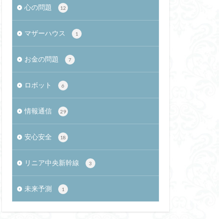
心の問題
12
レム
振動説
マザーハウス
1
細胞
五色五法五感五適
お金の問題
7
ミニマム
ロボット
メージ
6
情報通信
29
YDER
糖尿病
マホネイティブ
安心安全
18
飛騨高山
技術士試験
リニア中央新幹線
3
サイトカインストーム
未来予測
GWT
1
グ
利他的