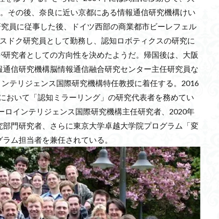
る。その後、奈良に近い京都にある情報通信研究機構けい
総合技術監理部門
Sargon
感性の哲学
網状組織説
エレサ
攻研究員に従事した後、ドイツ西部の商業都市ビーレフェル
ロリポップ
イスタンブール
金継ぎ
相対性理論
TED-Ed
ポスドク研究員として勤務し、認知ロボティクスの研究に
サステナブル
AI
ID・パスワード方式
松果体
圏論
NK
が研究者としての方向性を決めたようだ。帰国後は、大阪
イ
フレキシキュリティ
鳶職
建材一体型太陽電池(BIPV)
五味
報通信研究機構脳情報通信融合研究センター主任研究員な
字
経営大学院
サマルカンド
古墳
給与に消費税
リスク
インテリジェンス国際研究機構特任教授に着任する。2016
大規模言語モデル
Dark Data
CTF
脆弱性発見コンテスト
イ
ST)において「認知ミラーリング」の研究代表者を務めてい
研修講師
Digital Twin
彩文土器
信用創造ビジネス
シラブル
ーロインテリジェンス国際研究機構主任研究者、2020年
失語症
寒流
外国人労働者
忍びいろは
サイバー防御演習C
究部門研究者、さらに東京大学卓越大学院プログラム「変
令塔
ホモサピエンス
オープンソース化
ウイルスの弱毒化
ス
グラム担当者を兼任されている。
ー
ホースディッシュ
自虐史観
ワクチン接種
三貫地縄文人
DC
皇紀
社会的課題
アナイチ文字
訃報
ソマチット
やる気アップ
LPWA
感染症法
起源
オークランド
ゼロデー攻撃
人材確保
ゾロアスター教
ニュートン力学
ョン
ポルトガル
カール・ジョン・フリストン
ロッテホールディン
L距離
変分自由エネルギー
セミナー講師
記憶エングラム