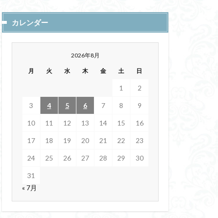
(ESN)
幻肢痛
カレンダー
ER
ナギ
起業
2026年8月
辞書
月
火
水
木
金
土
日
マズ
1
2
ー
3
4
5
6
7
8
9
商号
10
11
12
13
14
15
16
特別講座
17
18
19
20
21
22
23
 out
無人店舗
24
25
26
27
28
29
30
高齢者
忍者
GDPデフレーター
31
« 7月
康
衛生責任者研修