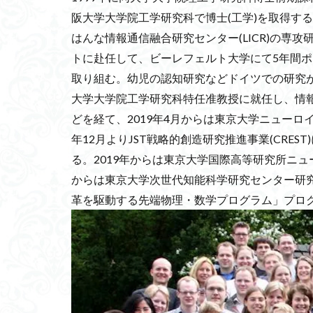
阪大学大学院工学研究科で博士(工学)を取得す
ビジネスモデル
はんな情報通信融合研究センター(LICR)の専
量子ゲート方式
トに赴任して、ビーレフェルト大学にて5年間
認知流動説
取り組む。幼児の認知研究などドイツでの研究
トゥムシコヮパス
大学大学院工学研究科特任准教授に就任し、情
ヲシテ(ほつま)文
どを経て、2019年4月からは東京大学ニューロ
ハートネット
年12月よりJST戦略的創造研究推進事業(CRE
空間情報科学
る。2019年からは東京大学国際高等研究所ニュ
データセンター
からは東京大学次世代知能科学研究センター研
CO2削減
司
革を駆動する先端物理・数学プログラム」プロ
デザイナーベイビ
アビガン
CB
ゴルフ
餅
上空のエリア化
ネコサポステーシ
明治維新
K