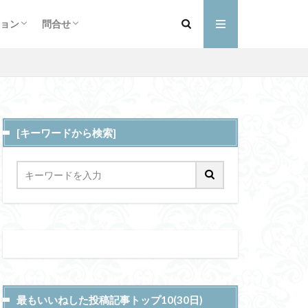
フィール
詳細
ントと予定
ショップ
お買い物カゴ
支払い
マイアカウント
FPGA
ョン
問合せ
オノマトペ
フィール
詳細
ントと予定
ショップ
お買い物カゴ
支払い
マイアカウント
夫
TANZAM
[キーワードから検索]
合網
I入門
squoosh
授
陸路
職務特性モデル
砂防ダム
ローカル5G
最もいいねした投稿記事トップ10(30日)
共感