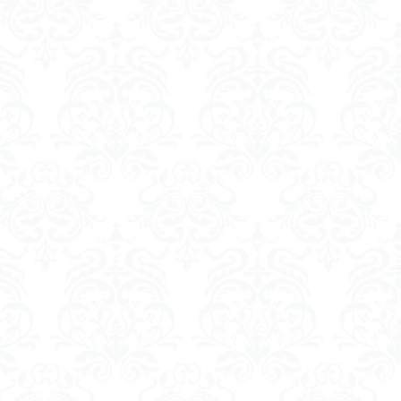
UN規則
アルブフェイラ
大学
人工知能
エコーロケーション
ストロボット
ZEV
XAI(ザイ)
霊
気・血・水
縮
45年
二鳥
竹内文書
温暖化と寒冷化
ド