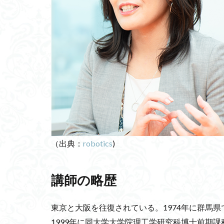
いじめ問題
ギフテッド
ダイレクト通信
契丹古伝
メ
Liquid Press
パスワード
体験価値
人
熱海土石流
人的資源管理論
（出典：
robotics
)
精進料理
ダ
Hodgkin-Kuxl
講師の略歴
セルフリーマッシブ
一次視覚野
東京と大阪を往復されている。1974年に群馬県
西洋料理指南書
1999年に同大学大学院理工学研究科博士前期課
サービス残業