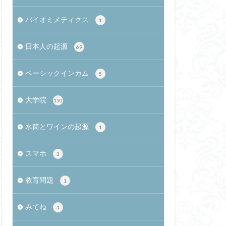
ァージ
Puikot
バイオミメティクス
1
ロ
apple
程
大豆
日本人の起源
69
ドガー准教授
目隠し
ベーシックインカム
5
個人事務所登録
大学院
150
北極海航路
残土問題
感染者
水筒とワインの起源
1
プーリング
造的対応
スマホ
3
相反性抑制
教育問題
1
リ
みてね
1
便
大量発生