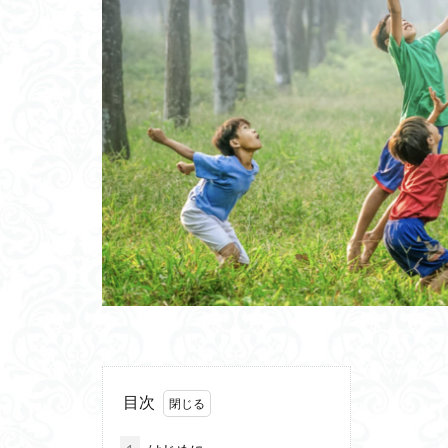
量子ニューラルネ
古代エジプト
アルフレッド・チ
神経前駆細胞
方向選択性
シードプランニン
スマートスピーカ
セレンディビリテ
三内丸山遺跡
フーバーダム
活性化酸素
インターン
二重脅迫型
目次
ゆうゆうメルカリ
ノーオイルフライ