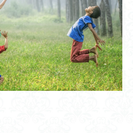
ットワーク
ヘブライ語
バイオガス
畳み込み処理
ジェネリン
予測符号化原理
能動的推論
玉塚元一
境界防御モデル
ャンドラー教授
スパイクコーディングレートモデル
勾配降下法
電
5G/Iot通信展
ゼロ・ウォータービル
オープンループ制御
CASE
大循環モデル
座標系
バトルアックス文化
新型コロナ感染症
グ
シトロン
屋内型コンポスト
バイナリー発電
五右衛門風呂
ー
ブームテクノロジー
ブログ
Self Supervised Learning
ルー
ィ
メタ
西野七瀬
Sumer
感性マップ
ラモン・イ・カハ
イジリングマシン方式
暗示性
半球睡眠
3R
波動と粒子の二
形状説
ユーモア
自然災害
IA
消防ロボット
メロトニ
フォスコ・マライーニ
古代ギリシャ
超平和主義
感染症５類
レベル分け
失業保険
MotherHouse
常時同時配信
eKYC
ナッシュ均衡
３手先
上記
コミュニティスクール
ペットテッ
便
膠着語
IT投資
PageSpeedInsite
大和堆
波パワー
ヤー
バックアップ
エコシステム
ソーラシェアリング
Airbnb