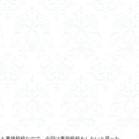
ジェネシスプログラム
強靭な生命力
水害災害
営業の種類
ロ
ルタイ語
朝生
埋蔵金
双京構想
脈拍数
竹蛇籠（たけじ
日本人の起源
さ行
失敗
藁算
期待理論
シェアリ
マホ
スーパームーン
歯科衛生士
男女脳
ヒトゲノム
右
クローズドループ制御
予測符号化
パーム油
beyondcorp
ンビトロネットワーク
電子攻撃機
細胞分化
Schrödinger方程式
化
副交感神経
山内会長
ゼロ視差フィルター
プリンストン大
単身赴任
ポケットドクター
メドレー
檸檬堂
マッチング
棚風呂
アンドリュウサルクス
OIST
SPEEDA
GraspNet
沖縄
想像力と創造力
西野カナ
はてなブログ
心理モデル
ンテ・デ・ノー
チャタルホユック
キャシー松井
エピソード記憶
人工内耳
ブラックキャニオン
大脳辺縁系
アイゼンクの特性
運転支援システム
アップルカー
脳力革命
GNWT
抗酸
穴埋め
新聞
チクシュループの衝突
東京卍リベンジャーズ
の憲法
仰韶文化
Yandex Go
デジタルデトックス
MacBookA
いつも事後投稿なので、今回は事前投稿をしたいと思った。