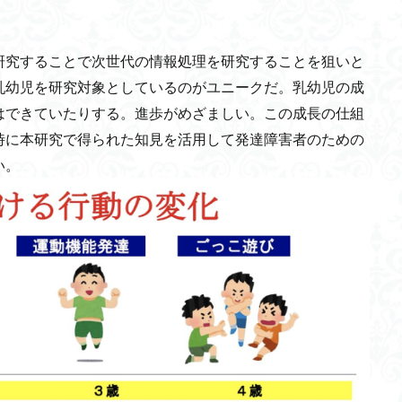
量子コンピュータ
類型
宇田川榕庵
学生母
ホメオスタシス
品廃棄物
ラグランジュ・マルチプライヤー
IIT
サステナビリティ
研究することで次世代の情報処理を研究することを狙いと
電動アシスト自転車
自閉スペクトラム症
Inter BEE 2021
in vivo
乳幼児を研究対象としているのがユニークだ。乳幼児の成
の等価性
記憶と忘却
ERC
脳波センサー
外資規制
東京
はできていたりする。進歩がめざましい。この成長の仕組
シン(LSM)
セロトニン
感受性期
レアアース
シナプス
時に本研究で得られた知見を活用して発達障害者のための
療報酬
診療報酬制度
情報理工学系研究科
スマート消費期限
い。
ホルガ
回遊
GS証券
解像度
DES
NFT
ジャーナリ
松原仁教授
ダックカーブ
消毒ロボット
リニア新幹線
テス
アイルランド飢饉
太陽暦
プラスチックゴミ
大相撲
理論
猫背
労働災害
今日、好きになりました。
BBC
言
アヌビス神
藤原観音堂貝塚
キッズデザイン
ブハラ
善意の萎
課題解決
MiLAI
CSIRT
Exploit Kit
脆弱性買取会社
一石
修論
古代イスラエル人
メルカリステーション
楔もおじさん
北大和堆
アンケート機能
七福神
STRIDEモデル
アクリルアミ