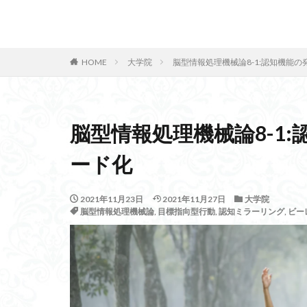
リチウム空気電池
マーガリン
カテゴリー
オウム
闘争
HOME
大学院
脳型情報処理機械論8-1:認知機能
MONOC
未
脳型情報処理機械論8-1
タグ
四駿四狗
サ
ード化
Transformer
子どもの安全研究
2021年11月23日
2021年11月27日
大学院
脳型情報処理機械論
,
目標指向型行動
,
認知ミラーリング
,
ビー
深層海流
波
思いやり
LA
シュメール語
15%ルール
陽性者
藤村