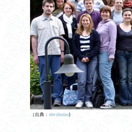
アバターアナウン
ニューロン・ダイ
セキュリティ対策
桿体
PBA
ロボット
ヨ
ギリシャ神話
防災支援委員会
国内総充実(GDW)
ティモール帝国
Trustworthy AI
武鑑全集
Up
ワナクライ
（出典：
derdiedas
)
児童相談
低
バイカル湖文化セ
交流型イノベータ