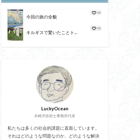
ピック
+1
今回の旅の全貌
子戦能力
+1
キルギスで驚いたことト...
交感神経
Da Vince
ヤマト運輸
ビックキューブ
ル
重性
ン
アクセス
モジュール単価低減
LuckyOcean
セキュリティ
木崎洋技術士事務所代表
ク
5G
八仙
CIA
私たちは多くの社会的課題に直面しています。
それはどのような問題なのか、どのような解決
トラッキングID