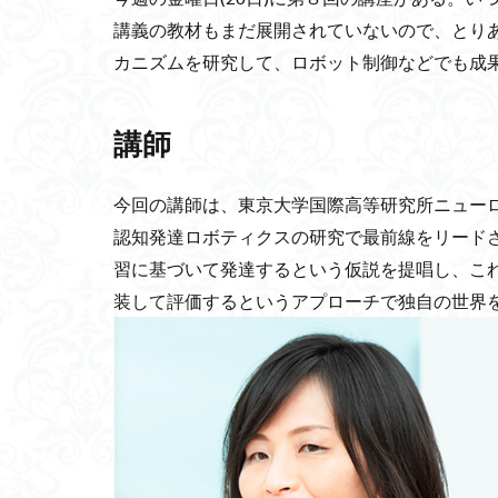
dual SIM
Man
講義の教材もまだ展開されていないので、とり
東日流外三郡誌
カニズムを研究して、ロボット制御などでも成
NII
越波型波
深尾隆則教授
講師
ゼークトの組織論
ウシハク統治
今回の講師は、東京大学国際高等研究所ニュー
ファンドリーの法
認知発達ロボティクスの研究で最前線をリードさ
ニコニコ動画
習に基づいて発達するという仮説を提唱し、こ
ルンバブル
装して評価するというアプローチで独自の世界
メタサーフェス反
ソマトピー
ギルガメシュ叙事
大麻所持
ダ
Enheduanna
リカレント教育