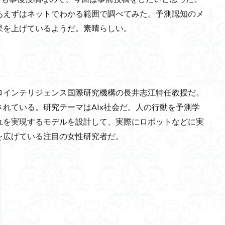
tra
国立国会図書館
監理技術者
バッファオーバーフロー
Q
あえずはネットでわかる範囲で調べてみた。予測認知のメ
ネット広告
平等
猫
クレタ島
臨界期仮説
ラスター
果を上げているようだ。素晴らしい。
力発電方式
橋本真司
万川集海
左手のみ
フィッシング
名授業
三機能体系説
イソチオシアネート
納入価
創造価値
医師誘発需要仮説
17条憲法
高速飛車
温暖化
軍事利用
河川
安定
真実
マヤ文化
BMI
環境問題
意識調
ロインテリジェンス国際研究機構の長井志江特任教授だ。
則
タイタニック号
4R
ヒヤリハット
スケーリング理論
れている。研究テーマはAIx社会だ。人の行動を予測学
新世紀エヴァンゲリオン
具体化
宅配便事業
代理意識
自信
れを実現するモデルを設計して、実際にロボットなどに実
米倉誠一郎教授
スパイクタイミング依存シナプス可塑性
ベイズ推論
を広げている注目の女性研究者だ。
射板
プロセスチーズ
サバティカル
自律型マイクロロボット
温室効果ガス
國吉康夫教授
カタコンベ文化
波力発電
エマロ
詩
医師の年収
ゼロワンダー
地熱発電
心を繋ぐ
古民家
ブルウィング
Sim2Real
非物質主義的転回
セミ
メタバース
感性工学
ニューロン説
カハキイ
ベロブスカイト太陽電池
オスマン帝国
低軌道
リハーサル効果
ブラインドケーブ・カラ