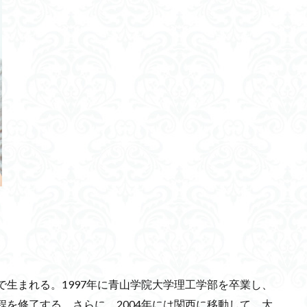
マザーテレサ
XAI
確定申告
大往生
米田信夫
マクロフ
土石流
科学オリンピック
良渚文化
空路
ゴルフ パター プ
RhyLive
GPT
安全管理者
人間の脆弱性
マルコフ決定過
ディア論
公平
犬
貧困層対策
迷惑コメント
シモセラエ
表層海流
ダクト型波力発電方式
メディアコンテンツ論
義盛百首
CLOMA
クムス
SNS
ニワンゴ
3M
金魚
本わさび
生の方程式
財政支援
インカ帝国
ハイパーループ
寒冷化
金剛組
八岐大蛇
安価
誠実
インカ文化
自己啓発
カメラの歴史
安全管理
歯石
活性化
相関長
LBM
ルマチア海岸
IS4SI
志
Y染色体
ゼロトラストモデル
創
eyモデルの方程式
クロスオーバー法
妨害電波監視システム
幹細胞
MIMO
ゼロ・エネルギービル
ソフトロボット
不動産価値
ユニバック
脳細胞置換
ピットウェア文化
岸田新総裁
ヒノト
で生まれる。1997年に青山学院大学理工学部を卒業し、
レモン
食品ロス削減推進法
フラッシュ発電
鉄湯船
宅急
程を修了する。さらに、2004年には関西に移動して、大
超音速旅客機
１周年記念
Self-supervised training
深層学習