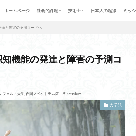
エネルギー問題
治山治水
海洋問題
プラスチック問題
心の問題
お金の問題
情報通信
新型コロナ対策
軍事問題
受験生指導
受験体験記
プロ
経歴
イベ
Open AI
Mindsphere
群生相
ロシア
ドーパミン
ホームページ
社会的課題
技術士
日本人の起源
ミッシ
自殺者比率
カメハメハ大王
RYT
箸のマナー
キャリアパス
エネルギー問題
治山治水
海洋問題
プラスチック問題
心の問題
お金の問題
情報通信
新型コロナ対策
軍事問題
受験生指導
受験体験記
プロ
経歴
イベ
本能
FB
ゴルフスウィグ
シビックプライド
側屈
高岡英
の発達と障害の予測コード化
病
ラサ・アプソ
検索
:認知機能の発達と障害の予測コ
イバーエージェント
ハラスメント
労働安全
QB
放送通信統
溶接
モバイルランサムウェア
行動価値観数
田楽舞
秀真伝
グループ
RFID
ベシュバルマク
メルロジ
問い合わせ
A
レフェルト大学
,
自閉スペクトラム症
191view
力発電方式
十支族
正忍記
ホームコース
CASB
深尾教
大学院
TEGRA
昭和天皇
嗜好の変化
商業登記申請書
態度価値
力なき正義と正義なき力
サイクロイド曲線
縄文海進
血圧
エイジシューター
TikTok
挫折
キープ
やる気の評価尺度
博之教授
キヤノネット
スリーステップ
コンポジットレジン充填法