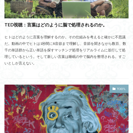
TED視聴：言葉はどのように脳で処理されるのか。
ヒトはどのように言葉を理解するのか。その仕組みを考えると確かに不思議
だ。動画の中でヒトは1秒間に8音節まで理解し、音節を聞きながら数百、数
千の単語群から正い単語を探すマッチング処理をリアルライムに並行して処
理しているという。そして新しい言葉は睡眠の中で脳内を整理される。すご
いとしか言えない。
TOEFL