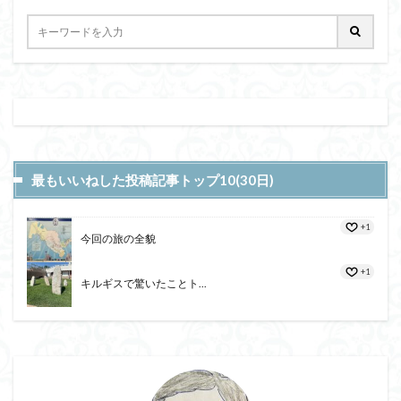
最もいいねした投稿記事トップ10(30日)
+1
今回の旅の全貌
+1
キルギスで驚いたことト...