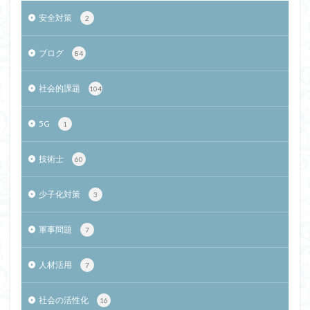
安全対策
2
ブログ
84
社会的課題
104
5G
1
技術士
60
少子化対策
3
軍事問題
7
人材活用
7
社会の活性化
16