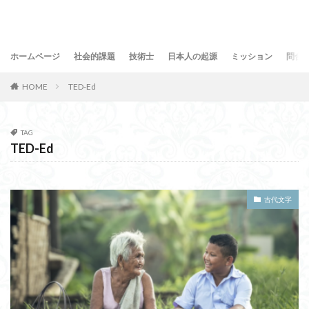
ホームページ
社会的課題
技術士
日本人の起源
ミッション
問合
HOME
TED-Ed
TAG
TED-Ed
古代文字