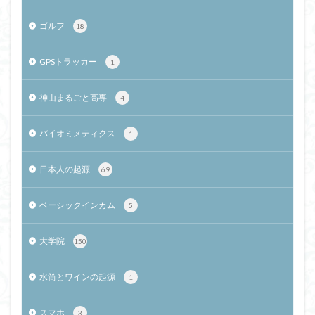
ゴルフ
18
GPSトラッカー
1
神山まるごと高専
4
バイオミメティクス
1
日本人の起源
69
ベーシックインカム
5
大学院
150
水筒とワインの起源
1
スマホ
3