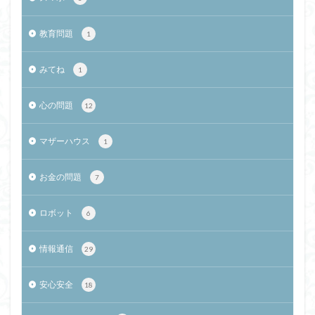
教育問題
1
みてね
1
心の問題
12
マザーハウス
1
お金の問題
7
ロボット
6
情報通信
29
安心安全
18