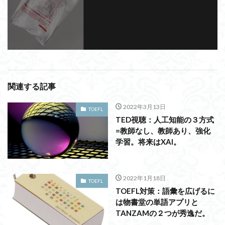
関連する記事
2022年3月13日
TOEFL
TED視聴：人工知能の３方式
=教師なし、教師あり、強化
学習。将来はXAI。
2022年1月18日
TOEFL
TOEFL対策：語彙を広げるに
は物書堂の単語アプリと
TANZAMの２つが秀逸だ。