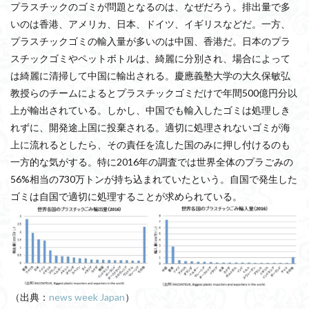
プラスチックのゴミが問題となるのは、なぜだろう。排出量で多
いのは香港、アメリカ、日本、ドイツ、イギリスなどだ。一方、
プラスチックゴミの輸入量が多いのは中国、香港だ。日本のプラ
スチックゴミやペットボトルは、綺麗に分別され、場合によって
は綺麗に清掃して中国に輸出される。慶應義塾大学の大久保敏弘
教授らのチームによるとプラスチックゴミだけで年間500億円分以
上が輸出されている。しかし、中国でも輸入したゴミは処理しき
れずに、開発途上国に投棄される。適切に処理されないゴミが海
上に流れるとしたら、その責任を流した国のみに押し付けるのも
一方的な気がする。特に2016年の調査では世界全体のプラごみの
56%相当の730万トンが持ち込まれていたという。自国で発生した
ゴミは自国で適切に処理することが求められている。
（出典：
news week Japan
）