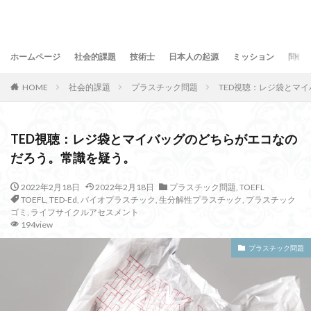
ホームページ
社会的課題
技術士
日本人の起源
ミッション
問合
HOME
社会的課題
プラスチック問題
TED視聴：レジ袋とマ
TED視聴：レジ袋とマイバッグのどちらがエコなの
だろう。常識を疑う。
2022年2月18日
2022年2月18日
プラスチック問題
,
TOEFL
TOEFL
,
TED-Ed
,
バイオプラスチック
,
生分解性プラスチック
,
プラスチック
ゴミ
,
ライフサイクルアセスメント
194view
プラスチック問題