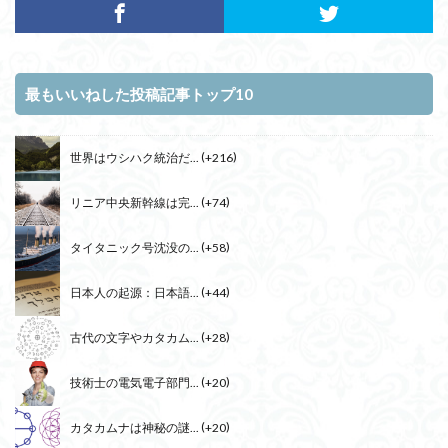
最もいいねした投稿記事トップ10
世界はウシハク統治だ...
+216
リニア中央新幹線は完...
+74
タイタニック号沈没の...
+58
日本人の起源：日本語...
+44
古代の文字やカタカム...
+28
技術士の電気電子部門...
+20
カタカムナは神秘の謎...
+20