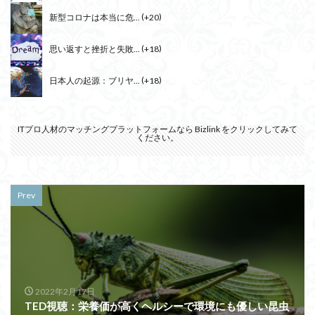
新型コロナは本当に危...
+20
思い返すと挫折と失敗...
+18
日本人の起源：ブリヤ...
+18
ITプロ人材のマッチングプラットフォームなら
Bizlink
をクリックしてみて
ください。
Prev
2022年2月17日
TED視聴：栄養価が高くヘルシーで環境にも優しい昆虫