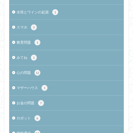
水筒とワインの起源
1
スマホ
3
教育問題
1
みてね
1
心の問題
12
マザーハウス
1
お金の問題
7
ロボット
6