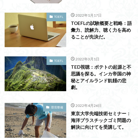
2022年1月17日
TOEFL
TOEFLの試験概要と戦略：語
彙力、読解力、聴く力を高め
ることが先決だ。
2022年3月1日
TOEFL
TED視聴：ポテトの起源と不
思議を探る。インカ帝国の神
秘とアイルランド飢饉の悲
劇。
2022年4月26日
環境整備
東京大学先端技術セミナー：
海洋プラスチックゴミ問題の
解決に向けてを受講して。