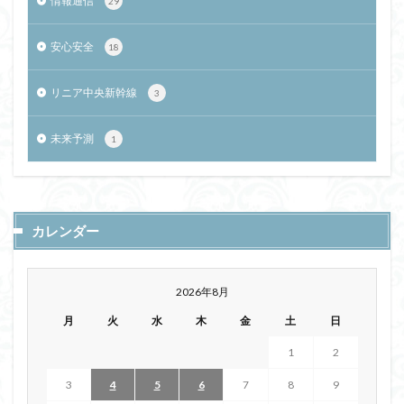
情報通信
29
安心安全
18
リニア中央新幹線
3
未来予測
1
カレンダー
2026年8月
月
火
水
木
金
土
日
1
2
3
4
5
6
7
8
9