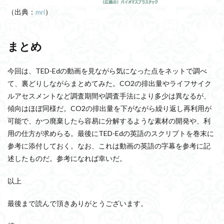
（出典：
mri
）
まとめ
今回は、TED-Edの動画を見ながら気になった点をネットで調べ
て、裏どりしながらまとめてみた。CO2の排出量やライフサイク
ルアセスメントなど調査期間や調査手法により多少は異なるが、
傾向はほぼ同様だ。CO2の排出量を下がながら繰り返し再利用が
可能で、かつ廃棄したら容易に分解するような素材の開発や、利
用の仕方が求めらる。最後にTED-Edの英語のスクリプトを巻末に
参考に添付しておく。なお、これは動画の英語の字幕を参考に記
述したものだ。参考になれば幸いだ。
以上
最後まで読んで頂きありがとうございます。