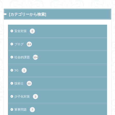
[カテゴリーから検索]
安全対策
2
ブログ
84
社会的課題
104
5G
1
技術士
60
少子化対策
3
軍事問題
7