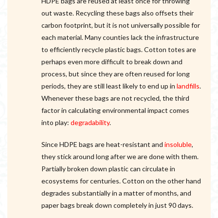
HDPE bags are reused at least once for throwing
out waste. Recycling these bags also offsets their
carbon footprint, but it is not universally possible for
each material. Many counties lack the infrastructure
to efficiently recycle plastic bags. Cotton totes are
perhaps even more difficult to break down and
process, but since they are often reused for long
periods, they are still least likely to end up in
landfills
.
Whenever these bags are not recycled, the third
factor in calculating environmental impact comes
into play:
degradability
.
Since HDPE bags are heat-resistant and
insoluble
,
they stick around long after we are done with them.
Partially broken down plastic can circulate in
ecosystems for centuries. Cotton on the other hand
degrades substantially in a matter of months, and
paper bags break down completely in just 90 days.