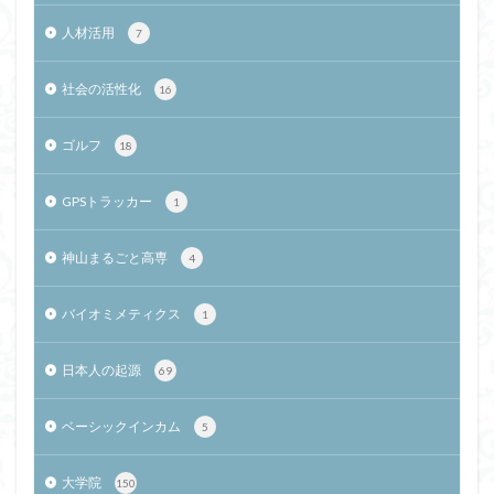
人材活用
7
社会の活性化
16
ゴルフ
18
GPSトラッカー
1
神山まるごと高専
4
バイオミメティクス
1
日本人の起源
69
ベーシックインカム
5
大学院
150