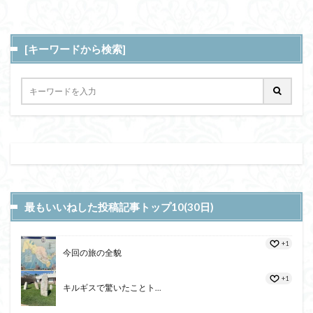
[キーワードから検索]
最もいいねした投稿記事トップ10(30日)
+1
今回の旅の全貌
+1
キルギスで驚いたことト...