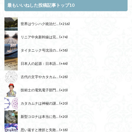
最もいいねした投稿記事トップ10
世界はウシハク統治だ...
+216
リニア中央新幹線は完...
+74
タイタニック号沈没の...
+58
日本人の起源：日本語...
+44
古代の文字やカタカム...
+28
技術士の電気電子部門...
+20
カタカムナは神秘の謎...
+20
新型コロナは本当に危...
+20
思い返すと挫折と失敗...
+18