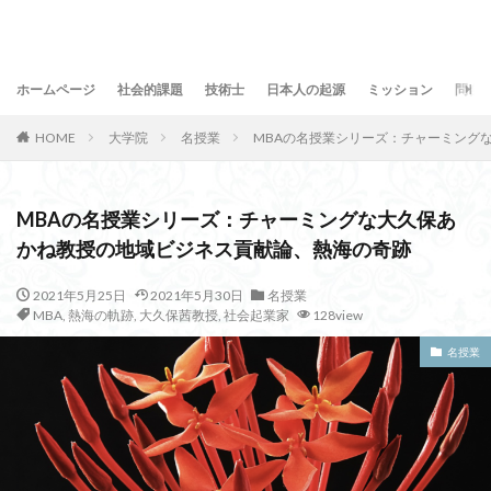
ホームページ
社会的課題
技術士
日本人の起源
ミッション
問合
HOME
大学院
名授業
MBAの名授業シリーズ：チャーミング
MBAの名授業シリーズ：チャーミングな大久保あ
かね教授の地域ビジネス貢献論、熱海の奇跡
2021年5月25日
2021年5月30日
名授業
MBA
,
熱海の軌跡
,
大久保茜教授
,
社会起業家
128view
名授業