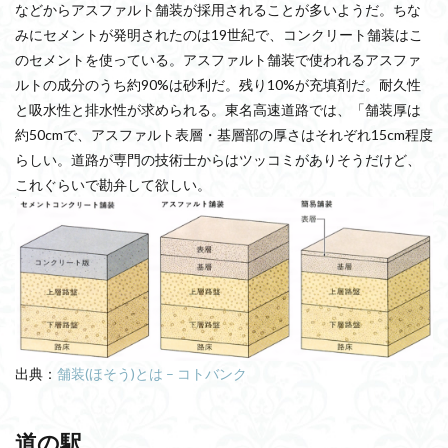
などからアスファルト舗装が採用されることが多いようだ。ちな
みにセメントが発明されたのは19世紀で、コンクリート舗装はこ
のセメントを使っている。アスファルト舗装で使われるアスファ
ルトの成分のうち約90%は砂利だ。残り10%が充填剤だ。耐久性
と吸水性と排水性が求められる。東名高速道路では、「舗装厚は
約50cmで、アスファルト表層・基層部の厚さはそれぞれ15cm程度
らしい。道路が専門の技術士からはツッコミがありそうだけど、
これぐらいで勘弁して欲しい。
出典：
舗装(ほそう)とは – コトバンク
道の駅