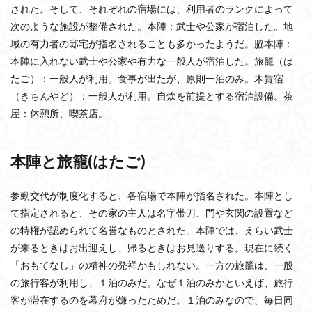
された。そして、それぞれの宿場には、利用者のランクによって
次のような施設が整備された。本陣：武士や公家が宿泊した。地
域の有力者の邸宅が指名されることも多かったようだ。脇本陣：
本陣に入れない武士や公家や有力な一般人が宿泊した。旅籠（は
たご）：一般人が利用。食事が出たが、原則一泊のみ。木賃宿
（きちんやど）：一般人が利用。自炊を前提とする宿泊設備。茶
屋：休憩所、喫茶店。
本陣と旅籠(はたご)
参勤交代が制度化すると、各宿場で本陣が指名された。本陣とし
て指定されると、その家の主人は名字帯刀、門や玄関の設置など
の特権が認められて名誉なものとされた。本陣では、えらい武士
が来るときはお出迎えし、帰るときはお見送りする。現在に続く
「おもてなし」の精神の発祥かもしれない。一方の旅籠は、一般
の旅行客が利用し、１泊のみだ。なぜ１泊のみかといえば、旅行
客が滞在するのを幕府が嫌ったためだ。１泊のみなので、毎日同