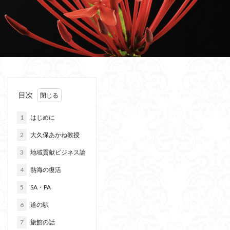
目次
1
はじめに
2
大久保あかね教授
3
地域貢献ビジネス論
4
熱海の復活
5
SA・PA
6
道の駅
7
旅館の話