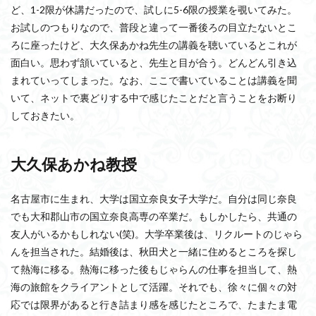
ど、1-2限が休講だったので、試しに5-6限の授業を覗いてみた。
お試しのつもりなので、普段と違って一番後ろの目立たないとこ
ろに座ったけど、大久保あかね先生の講義を聴いているとこれが
面白い。思わず頷いていると、先生と目が合う。どんどん引き込
まれていってしまった。なお、ここで書いていることは講義を聞
いて、ネットで裏どりする中で感じたことだと言うことをお断り
しておきたい。
大久保あかね教授
名古屋市に生まれ、大学は国立奈良女子大学だ。自分は同じ奈良
でも大和郡山市の国立奈良高専の卒業だ。もしかしたら、共通の
友人がいるかもしれない(笑)。大学卒業後は、リクルートのじゃら
んを担当された。結婚後は、秋田犬と一緒に住めるところを探し
て熱海に移る。熱海に移った後もじゃらんの仕事を担当して、熱
海の旅館をクライアントとして活躍。それでも、徐々に個々の対
応では限界があると行き詰まり感を感じたところで、たまたま電