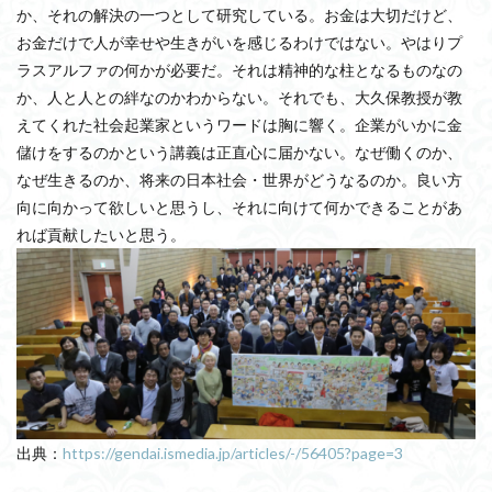
か、それの解決の一つとして研究している。お金は大切だけど、
お金だけで人が幸せや生きがいを感じるわけではない。やはりプ
ラスアルファの何かが必要だ。それは精神的な柱となるものなの
か、人と人との絆なのかわからない。それでも、大久保教授が教
えてくれた社会起業家というワードは胸に響く。企業がいかに金
儲けをするのかという講義は正直心に届かない。なぜ働くのか、
なぜ生きるのか、将来の日本社会・世界がどうなるのか。良い方
向に向かって欲しいと思うし、それに向けて何かできることがあ
れば貢献したいと思う。
出典：
https://gendai.ismedia.jp/articles/-/56405?page=3