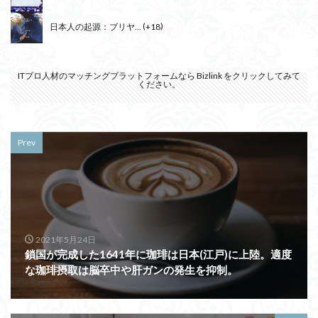
日本人の起源：ブリヤ...
+18
ITプロ人材のマッチングプラットフォームなら
Bizlink
をクリックしてみて
ください。
Prev
2021年5月24日
鎖国が完成した1641年に珈琲は日本(江戸)に上陸。適度
な珈琲摂取は脳卒中や肝ガンの発生を抑制。