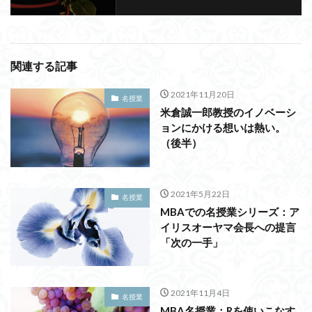
関連する記事
2021年11月20日
名授業
米倉誠一郎教授のイノベーシ
ョンにかける想いは熱い。
（後半）
2021年5月22日
名授業
MBAでの名授業シリーズ：ア
イリスオーヤマ会長への提言
「次の一手」
2021年11月4日
名授業
MBA名授業：Rを使いこなす