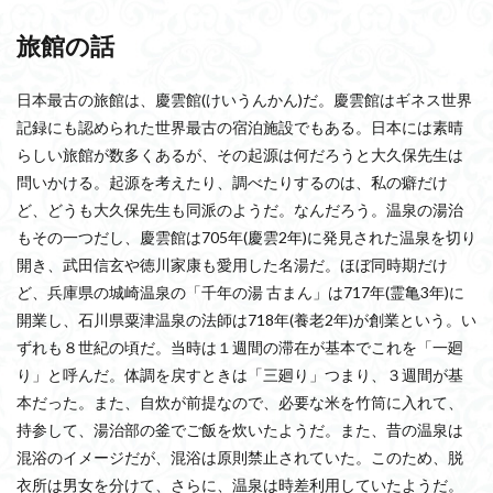
旅館の話
日本最古の旅館は、慶雲館(けいうんかん)だ。慶雲館はギネス世界
記録にも認められた世界最古の宿泊施設でもある。日本には素晴
らしい旅館が数多くあるが、その起源は何だろうと大久保先生は
問いかける。起源を考えたり、調べたりするのは、私の癖だけ
ど、どうも大久保先生も同派のようだ。なんだろう。温泉の湯治
もその一つだし、慶雲館は705年(慶雲2年)に発見された温泉を切り
開き、武田信玄や徳川家康も愛用した名湯だ。ほぼ同時期だけ
ど、兵庫県の城崎温泉の「千年の湯 古まん」は717年(霊亀3年)に
開業し、石川県粟津温泉の法師は718年(養老2年)が創業という。い
ずれも８世紀の頃だ。当時は１週間の滞在が基本でこれを「一廻
り」と呼んだ。体調を戻すときは「三廻り」つまり、３週間が基
本だった。また、自炊が前提なので、必要な米を竹筒に入れて、
持参して、湯治部の釜でご飯を炊いたようだ。また、昔の温泉は
混浴のイメージだが、混浴は原則禁止されていた。このため、脱
衣所は男女を分けて、さらに、温泉は時差利用していたようだ。