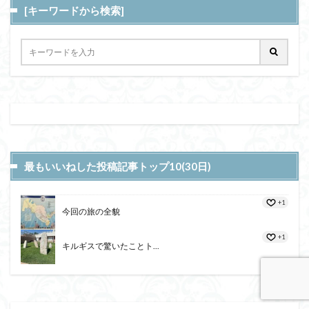
[キーワードから検索]
最もいいねした投稿記事トップ10(30日)
+1
今回の旅の全貌
+1
キルギスで驚いたことト...