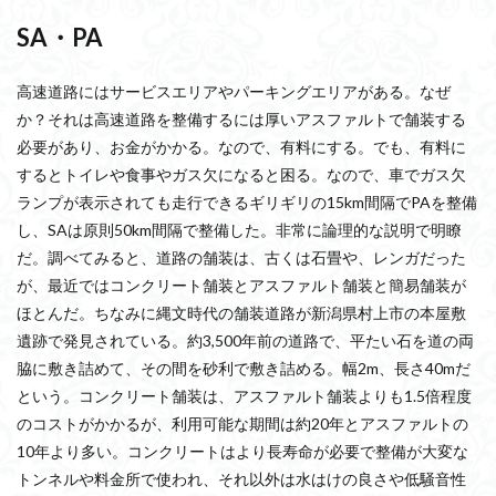
SA・PA
高速道路にはサービスエリアやパーキングエリアがある。なぜ
か？それは高速道路を整備するには厚いアスファルトで舗装する
必要があり、お金がかかる。なので、有料にする。でも、有料に
するとトイレや食事やガス欠になると困る。なので、車でガス欠
ランプが表示されても走行できるギリギリの15km間隔でPAを整備
し、SAは原則50km間隔で整備した。非常に論理的な説明で明瞭
だ。調べてみると、道路の舗装は、古くは石畳や、レンガだった
が、最近ではコンクリート舗装とアスファルト舗装と簡易舗装が
ほとんだ。ちなみに縄文時代の舗装道路が新潟県村上市の本屋敷
遺跡で発見されている。約3,500年前の道路で、平たい石を道の両
脇に敷き詰めて、その間を砂利で敷き詰める。幅2m、長さ40mだ
という。コンクリート舗装は、アスファルト舗装よりも1.5倍程度
のコストがかかるが、利用可能な期間は約20年とアスファルトの
10年より多い。コンクリートはより長寿命が必要で整備が大変な
トンネルや料金所で使われ、それ以外は水はけの良さや低騒音性