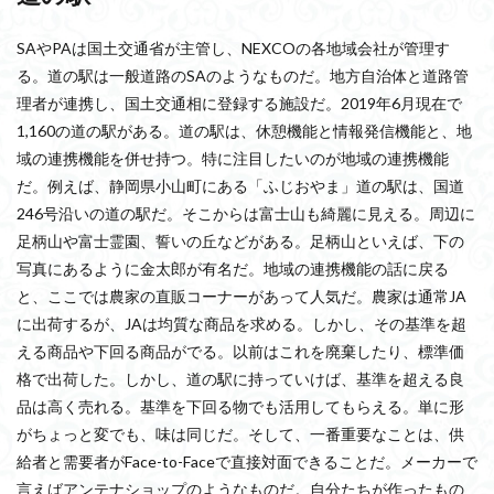
SAやPAは国土交通省が主管し、NEXCOの各地域会社が管理す
る。道の駅は一般道路のSAのようなものだ。地方自治体と道路管
理者が連携し、国土交通相に登録する施設だ。2019年6月現在で
1,160の道の駅がある。道の駅は、休憩機能と情報発信機能と、地
域の連携機能を併せ持つ。特に注目したいのが地域の連携機能
だ。例えば、静岡県小山町にある「ふじおやま」道の駅は、国道
246号沿いの道の駅だ。そこからは富士山も綺麗に見える。周辺に
足柄山や富士霊園、誓いの丘などがある。足柄山といえば、下の
写真にあるように金太郎が有名だ。地域の連携機能の話に戻る
と、ここでは農家の直販コーナーがあって人気だ。農家は通常JA
に出荷するが、JAは均質な商品を求める。しかし、その基準を超
える商品や下回る商品がでる。以前はこれを廃棄したり、標準価
格で出荷した。しかし、道の駅に持っていけば、基準を超える良
品は高く売れる。基準を下回る物でも活用してもらえる。単に形
がちょっと変でも、味は同じだ。そして、一番重要なことは、供
給者と需要者がFace-to-Faceで直接対面できることだ。メーカーで
言えばアンテナショップのようなものだ。自分たちが作ったもの