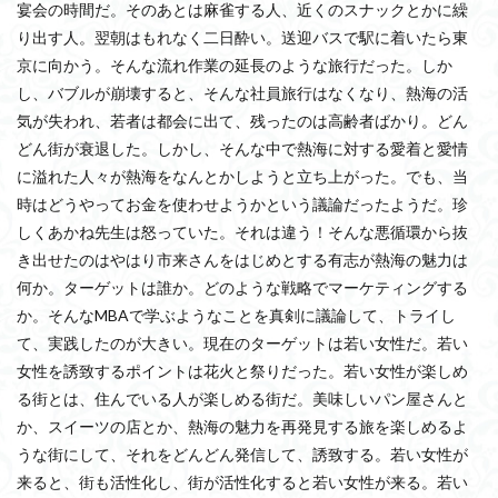
宴会の時間だ。そのあとは麻雀する人、近くのスナックとかに繰
り出す人。翌朝はもれなく二日酔い。送迎バスで駅に着いたら東
京に向かう。そんな流れ作業の延長のような旅行だった。しか
し、バブルが崩壊すると、そんな社員旅行はなくなり、熱海の活
気が失われ、若者は都会に出て、残ったのは高齢者ばかり。どん
どん街が衰退した。しかし、そんな中で熱海に対する愛着と愛情
に溢れた人々が熱海をなんとかしようと立ち上がった。でも、当
時はどうやってお金を使わせようかという議論だったようだ。珍
しくあかね先生は怒っていた。それは違う！そんな悪循環から抜
き出せたのはやはり市来さんをはじめとする有志が熱海の魅力は
何か。ターゲットは誰か。どのような戦略でマーケティングする
か。そんなMBAで学ぶようなことを真剣に議論して、トライし
て、実践したのが大きい。現在のターゲットは若い女性だ。若い
女性を誘致するポイントは花火と祭りだった。若い女性が楽しめ
る街とは、住んでいる人が楽しめる街だ。美味しいパン屋さんと
か、スイーツの店とか、熱海の魅力を再発見する旅を楽しめるよ
うな街にして、それをどんどん発信して、誘致する。若い女性が
来ると、街も活性化し、街が活性化すると若い女性が来る。若い