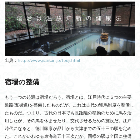
出典：
http://www.jizaikan.jp/touji.html
宿場の整備
もう一つの起源は宿場だろう。宿場とは、江戸時代に５つの主要
道路(五街道)を整備したものだが、これは古代の駅馬制度を整備し
たものだ。つまり、古代の日本でも長距離の移動のために馬を活
用したが、その馬を休ませたり、交代させるための施設だ。江戸
時代になると、徳川家康が品川から大津までの五十三の駅を定め
た。これがいわゆる東海道五十三次だが、同様の駅は全国に整備