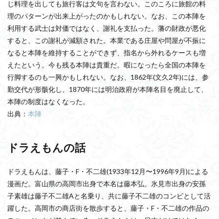
じ料理を出しても旅行客は文句を言わない。このころに旅館の料
理のパターンが出来上がったのかもしれない。なお、この本陣を
利用する武士は対価ではなく、謝礼を支払った。藩の財政が悪化
すると、この謝礼が減額された。本業である庄屋や問屋が不振に
なると本陣を維持することができず、指名から外れるケースも増
えたという。今も残る本陣は貴重だ。暇になったら全国の本陣を
行脚するのも一興かもしれない。なお、1862年(文久2年)には、参
勤交代が形骸化し、1870年には明治政府が本陣名目を廃止して、
本陣の制度はなくなった。
出典：
本陣
ドラえもんの話
ドラえもんは、藤子・F・不二雄(1933年12月〜1996年9月)による
漫画だ。富山県の高岡市出身で本名は藤本弘。氷見市出身の安孫
子素雄は藤子不二雄Aと名乗り、共に藤子不二雄のコンビとして活
躍した。高岡市の商店街を散歩すると、藤子・F・不二雄の作品の