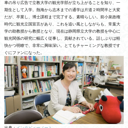
車の吊り広告で立教大学の観光学部が立ち上がることを知り、一
期生として入学。熱海から志木までの通学は片道２時間半と大変
だが、卒業し、博士課程まで完了する。素晴らしい。前小泉政権
時代に観光立国宣言があり、これを追い風としながらも、常葉大
学の助教授から教授となり、現在は静岡県立大学の教授を中心に
観光関係の研究に幅広く従事し、貢献されている。話しぶりは軽
快かつ明瞭で、非常に興味深い。とてもチャーミングな教授です
ぐにファンになった。
出典：
インタビューノート