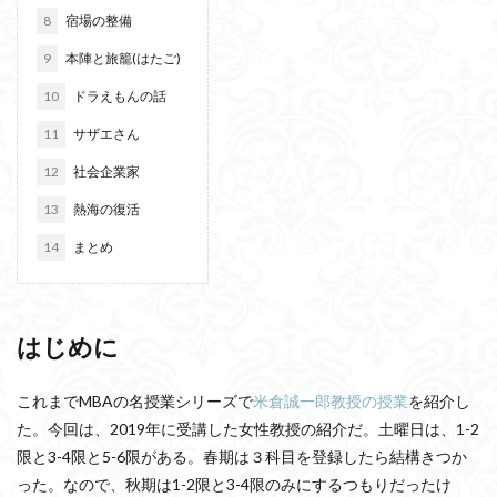
8
宿場の整備
9
本陣と旅籠(はたご)
10
ドラえもんの話
11
サザエさん
12
社会企業家
13
熱海の復活
14
まとめ
はじめに
これまでMBAの名授業シリーズで
米倉誠一郎教授の授業
を紹介し
た。今回は、2019年に受講した女性教授の紹介だ。土曜日は、1-2
限と3-4限と5-6限がある。春期は３科目を登録したら結構きつか
った。なので、秋期は1-2限と3-4限のみにするつもりだったけ