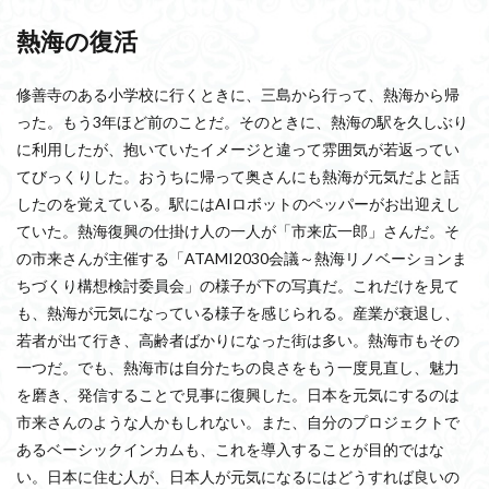
熱海の復活
修善寺のある小学校に行くときに、三島から行って、熱海から帰
った。もう3年ほど前のことだ。そのときに、熱海の駅を久しぶり
に利用したが、抱いていたイメージと違って雰囲気が若返ってい
てびっくりした。おうちに帰って奥さんにも熱海が元気だよと話
したのを覚えている。駅にはAIロボットのペッパーがお出迎えし
ていた。熱海復興の仕掛け人の一人が「市来広一郎」さんだ。そ
の市来さんが主催する「ATAMI2030会議～熱海リノベーションま
ちづくり構想検討委員会」の様子が下の写真だ。これだけを見て
も、熱海が元気になっている様子を感じられる。産業が衰退し、
若者が出て行き、高齢者ばかりになった街は多い。熱海市もその
一つだ。でも、熱海市は自分たちの良さをもう一度見直し、魅力
を磨き、発信することで見事に復興した。日本を元気にするのは
市来さんのような人かもしれない。また、自分のプロジェクトで
あるベーシックインカムも、これを導入することが目的ではな
い。日本に住む人が、日本人が元気になるにはどうすれば良いの