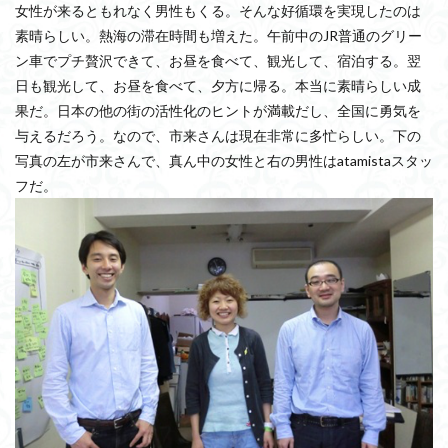
女性が来るともれなく男性もくる。そんな好循環を実現したのは
素晴らしい。熱海の滞在時間も増えた。午前中のJR普通のグリー
ン車でプチ贅沢できて、お昼を食べて、観光して、宿泊する。翌
日も観光して、お昼を食べて、夕方に帰る。本当に素晴らしい成
果だ。日本の他の街の活性化のヒントが満載だし、全国に勇気を
与えるだろう。なので、市来さんは現在非常に多忙らしい。下の
写真の左が市来さんで、真ん中の女性と右の男性はatamistaスタッ
フだ。