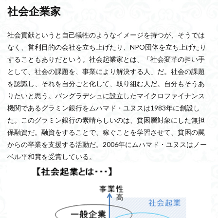
社会企業家
社会貢献というと自己犠牲のようなイメージを持つが、そうでは
なく、営利目的の会社を立ち上げたり、NPO団体を立ち上げたり
することもありだという。社会起業家とは、「社会変革の担い手
として、社会の課題を、事業により解決する人」だ。社会の課題
を認識し、それを自分ごと化して、取り組む人だ。自分もそうあ
りたいと思う。バングラデシュに設立したマイクロファイナンス
機関であるグラミン銀行をムハマド・ユヌスは1983年に創設し
た。このグラミン銀行の素晴らしいのは、貧困層対象にした無担
保融資だ。融資をすることで、稼ぐことを学習させて、貧困の罠
からの卒業を支援する活動だ。2006年にムハマド・ユヌスはノー
ベル平和賞を受賞している。