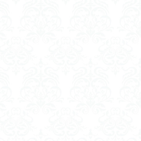
白川郷
経営工学
ータ
類型
新型コロナ
ン分泌
イズの等価性
セロトニン
診療報酬
泉
イドル
神代文字
右脳と左脳
合研究所
稿
押し紙
ステーション