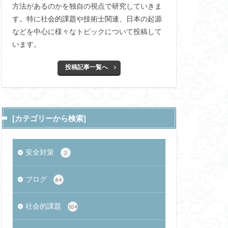
方法があるのかを独自の視点で研究していきま
セキュリティ
す。特に社会的課題や技術士関連、日本の起源
ペットテック
などを中心に様々なトピックについて投稿して
八仙
CIA
います。
HoG特徴量
投稿記事一覧へ
埋蔵金
会談
さ行
スーパームーン
シュバルマク
[カテゴリーから検索]
方分布
安全対策
2
質
堂
ブログ
84
)
社会的課題
104
ハーサル効果