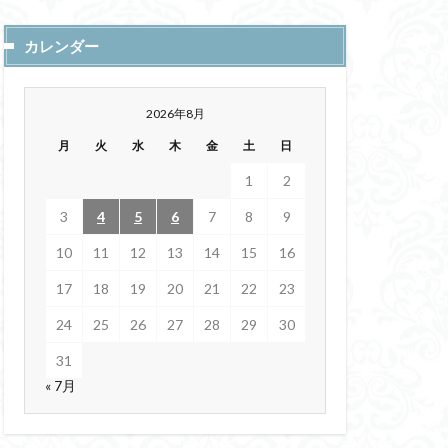
上空のエリア化
カレンダー
ルトガル
利他的
2026年8月
ートン力学
月
火
水
木
金
土
日
ロン・ダイナミクス
東京大学大学院
1
2
3
4
5
6
7
8
9
クカーブ
10
11
12
13
14
15
16
陽暦
DES
17
18
19
20
21
22
23
きになりました。
24
25
26
27
28
29
30
解像度
IIT
Trustworthy AI
31
« 7月
全集
回遊
忍者
ワナクライ
リティ
天然ガス