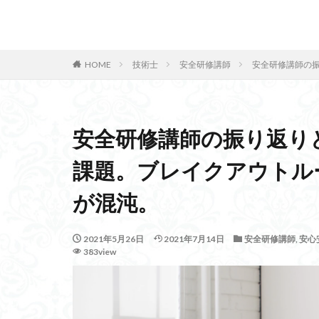
ヘルムホルツの方
ベイジアンサンプ
カテゴリー
皮質脊髄路
HOME
技術士
安全研修講師
安全研修講師の
遠隔看護
動
ティモール帝国
安全研修講師の振り返り
タグ
技術士事務所
課題。ブレイクアウトル
イジリングマシン
が混沌。
ユーモア
セ
活性化酸素
2021年5月26日
2021年7月14日
安全研修講師
,
安心
ルービックキュー
383view
モバイルランサム
サイバーエージェ
波力発電方式