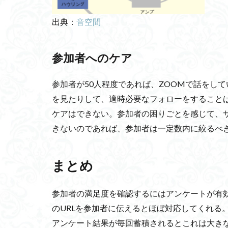
やる気アップ
出典：
音空間
アナイチ文字
エコーステートネッ
参加者へのケア
明治維新
K
アバターアナウン
参加者が50人程度であれば、ZOOMで話をし
レアメタル
を見たりして、適時必要なフォローをすることは
TABETE
フ
ケアはできない。参加者の困りごとを感じて、
アイルランド飢饉
きないのであれば、参加者は一定数内に絞るべ
消毒ロボット
プラスチックゴミ
まとめ
BBC
言霊
無人店舗
ソ
参加者の満足度を確認するにはアンケートが有効だ
Irfanview
CV
のURLを参加者に伝えるとほぼ対応してくれる
Upcycle
モ
アンケート結果が毎回蓄積されるとこれは大き
アイスの天ぷら