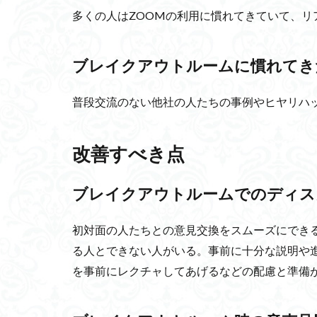
多くの人はZOOMの利用に慣れてきていて、リ
医師の年収
Yandex Go
a
網状組織説
ブレイクアウトルームに慣れてき
相対性理論
普段交流のない他社の人たちの事例やヒヤリハ
松果体
圏論
不動産価値
GPT
安全管
改善すべき点
メディア論
表層海流
ダ
ブレイクアウトルームでのディス
CLOMA
LB
初対面の人たちとの意見交換をスムーズにでき
人生の方程式
る人とできない人がいる。事前に十分な説明や
3M
金剛組
を事前にレクチャしてあげるなどの配慮と準備
人的資源管理論
公平
個人事
Hodgkin-Kuxl