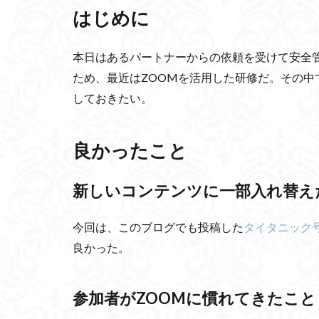
はじめに
ベロブスカイト太
ブラインドケーブ
本日はあるパートナーからの依頼を受けて安全
大往生
米田
ため、最近はZOOMを活用した研修だ。その
Sim2Real
宅
しておきたい。
バッファオーバー
臨界期仮説
万川集海
左
良かったこと
心を繋ぐ
代
医師誘発需要仮説
新しいコンテンツに一部入れ替え
ウシハク統治
今回は、このブログでも投稿した
タイタニック
ファンドリーの法
良かった。
イソチオシアネー
スパイクタイミン
具体化
プロ
参加者がZOOMに慣れてきたこと
温室効果ガス