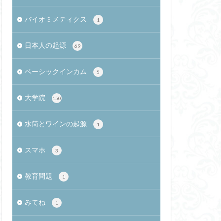
okAir M2 13インチ
バイオミメティクス
1
感性の哲学
ブール
日本人の起源
69
スワード方式
サービス残業
ベーシックインカム
5
ト通信
RhyLive
大学院
150
渚文化
id Press
水筒とワインの起源
1
パスワード
体験価値
スマホ
3
熱海土石流
染者
教育問題
1
蛇
SNS
みてね
1
創造的対応