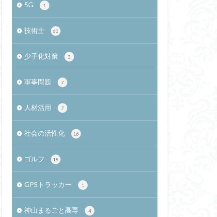
5G
1
確定申告
技術士
60
バティカル
セミ
理技術者
少子化対策
3
告
猫
軍事問題
式
橋本真司
7
最適化手法
人材活用
7
クトの組織論
授業
社会の活性化
16
社会起業家
河川
LINE
ゴルフ
18
米倉誠一郎教授
GPSトラッカー
ス反射板
1
リオン
神山まるごと高専
4
ュ叙事詩