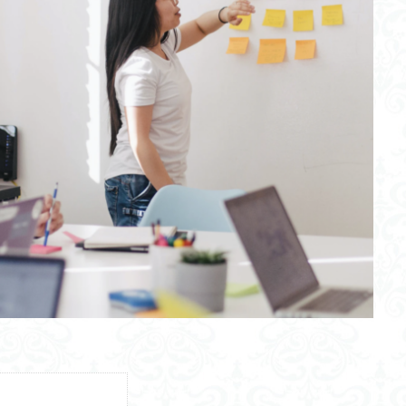
ブームテクノロジー
ヤマト運輸
能動的推論
労働安全
挫折
シュメール語
力なき正義と正義なき力
サイクロイド曲線
縄文
5%ルール
昭和天皇
エイジシューター
キープ
嗜好の変化
陽性者
藤村博之教授
キヤノネット
スリーステップ
コンポ
ューラルネットワーク
ヘブライ語
TikTok
思いやり
商業登記
玉塚元一
方向選択性
境界防御モデル
アルフレッド・チャンドラー
ングレートモデル
勾配降下法
電子戦能力
神経前駆細胞
5G/
ビル
古代エジプト
オープンループ制御
交感神経
大循環モデ
座標系
バトルアックス文化
新型コロナ感染症
Da Vince
グ
シトロン
屋内型コンポスト
バイナリー発電
五右衛門風呂
クス
ペロブスカイト
感染症５類
QB
ハラスメント
空
てなブログ
心理モデル
ラファエル・ロレンテ・デ・ノー
チャタル
エピソード記憶
Xサーバー
初夜効果
アインシュタイン
ブ
論
沖縄
益城町木山中学校
運転支援システム
アップルカー
化物質
リポジトリー
穴埋め
新聞
人工内耳
SPEEDA