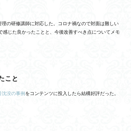
陽電池
大麻所持
すずかん先生
オスマン帝国
低軌道
・カラシン
非物質主義的転回
いじめ問題
マザーテレサ
XAI
管理の研修講師に対応した。コロナ禍なので対面は難しい
信夫
マクロファージ
Puikot
リカレント教育
古民家
サ
中で感じた良かったことと、今後改善すべき点についてメモ
配便事業
クレタ島
dual SIM
Mantra
国立国会図書館
監
フロー
Q学習
炎帝
東日流外三郡誌
仰韶文化
ネット広
ダブルウィング
ラスター画像
Meetup
NII
越波型波力発電方
手のみ
フィッシング
残余容量
深尾隆則教授
ニコニコ動画
理意識
デジタルデトックス
安定
納入価
創造価値
ゼー
17条憲法
高速飛車
温暖化
軍事利用
治山治水
名
たこと
真実
三機能体系説
マヤ文化
BMI
環境問題
意識調査
号沈没の事例
をコンテンツに投入したら結構好評だった。
則
タイタニック号
4R
ヒヤリハット
スケーリング理論
ト
ギフテッド
自信
神経支配比
縄算
ルンバブル
グ依存シナプス可塑性
ベイズ推論
IPSP
脱分極
メタサーフェ
セスチーズ
自律型マイクロロボット
ソマトピー
新世紀エヴァンゲ
國吉康夫教授
カタコンベ文化
波力発電
エマロ
ギルガメシ