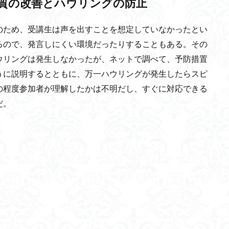
質の改善とハウリングの防止
MIMO
ゼロ・エネルギービル
ダルマチア海岸
ソフトロボット
のため、受講生は声を出すことを想定していなかったとい
科学オリンピック
脳細胞置換
ピットウェア文化
岸田新総裁
るので、発言しにくい環境だったりすることもある。その
レモン
食品ロス削減推進法
フラッシュ発電
鉄湯船
チク
ウリングは発生しなかったが、ネットで調べて、予防措置
減
東京卍リベンジャーズ
MotherHouse
レベル分け
結婚
うに説明するとともに、万一ハウリングが発生したらスピ
GCL
新川結愛
辞書
ロボット
ヨーゼフ・フォン・ゲルラッハ
の程度参加者が理解したかは不明だし、すぐに対応できる
築研究所
ナマズ
ギリシャ神話
生分解性プラスチック
Web3.
だ。
の輪
防災支援委員会
安全・安心
小浜桃奈
ヤムナ文化
衛気
箸食制度導入
言論の自由
人工知能ゴーグル
PBA
リスクミニマム
ハートネット
大規模言語モデル
Dark Data
スト
イメージ
ヲシテ(ほつま)文字
空間情報科学
Digital Twin
桿体
シラブル
データセンター
失語症
寒流
外国
サイバー防御演習CYDER
糖尿病
ゼロデー攻撃
ホモサピエンス
性難聴
ネコサポステーション
サマルカンド
ソマチット
ホー
クチン接種
三貫地縄文人
飛騨高山
アビガン
CBDC
皇
社会的課題
訃報
技術士試験
スマホネイティブ
ゴルフ