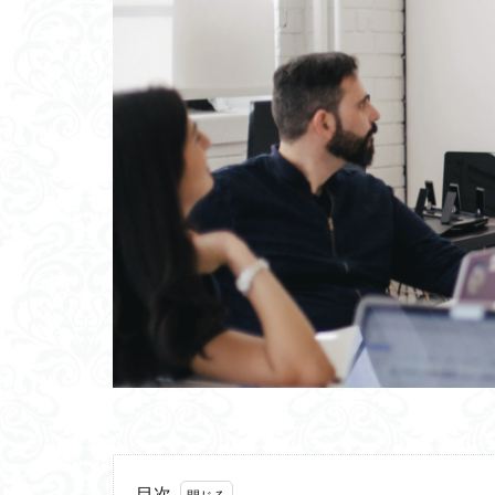
畳み込み処理
職務特性モデル
砂防ダム
1
ローカル5G
共感
量子ニ
超平和主義
スパイクコーディ
ゼロ・ウォーター
ジェネリンピック
シードプランニン
アンドリュウサル
西野カナ
は
キャシー松井
アイゼンクの特性
GNWT
抗酸
目次