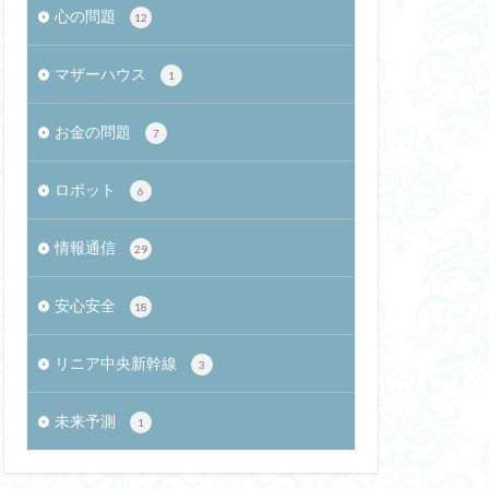
心の問題
12
相反性抑制
ヒノトリ
マザーハウス
1
シュループの衝突
太陰暦
お金の問題
7
都市化
ロボット
0
トルコ相撲
6
オミクロン株
情報通信
29
GWT
彩文土器
CTF
安心安全
18
人労働者
リニア中央新幹線
3
人材確保
未来予測
スディッシュ
1
紀
餅