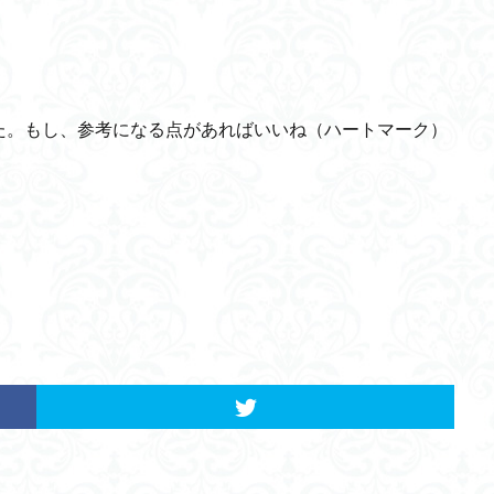
メタネーション
戦争違法化
接種証明
バイカル湖文化センター
歳出
金山巨石群
3Dプリンター製造
交流型イノベータ
享年
界放浪の旅
職長・安全衛生責任者研修
腸内フローラ
量子コンピュ
た。もし、参考になる点があればいいね（ハートマーク）
学生母
ホメオスタシス
健康
ヲシテ文字
スクールカースト
。
児童相談
アルブフェイラ
リキッドステートマシン(LSM)
ホルモ
車
自閉スペクトラム症
Inter BEE 2021
in vivo
バリアブルベ
ERC
ラグランジュ・マルチプライヤー
脳波センサー
東京大学
感受性期
レアアース
シナプス
人工知能
委託契約
情報理工学系研究科
スマート消費期限
食品廃棄物
コカルマヨ温
CO2削減
弾丸旅行
Airbnb
昆虫食
VRとAR
ラストア
ミッロ・ゴルジ
TFR
家計
ふじようちえん
水陸両用魚類
ブラッドハウンド
ヒントン教授
結晶性知能
益城町新ふるさと総
e-Care
久田成
米田の補題
壊血病
宗気
予約日時投
テラヘルツ
リアル
JFT-300M
インマルサット
メルカリ