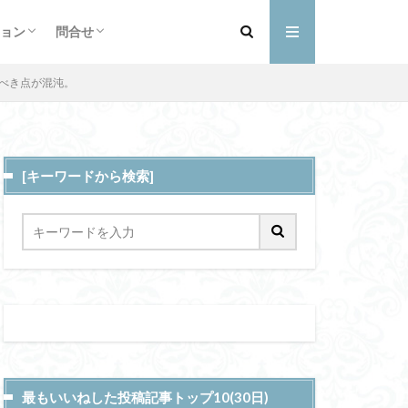
フィール
詳細
ントと予定
ショップ
お買い物カゴ
支払い
マイアカウント
ペースメーカー
ョン
問合せ
ウム含有量
フィール
詳細
ントと予定
ショップ
お買い物カゴ
支払い
マイアカウント
電子カルテ
べき点が混沌。
ビーガン
[キーワードから検索]
三内丸山遺跡
バーダム
アクセス
CASE
メタ
溶接
プ
uoosh
深層海流
最もいいねした投稿記事トップ10(30日)
ガス
LATEGRA