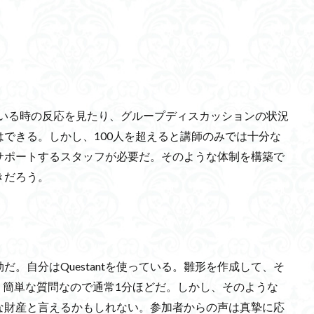
LPWA
感染症法
起源
オークランド
サイトカインストーム
司令塔
研修講師
デザイナーベイビー
ウイルスの弱毒化
ポ
トワーク(ESN)
カール・ジョン・フリストン
ロッテホールディング
L距離
変分自由エネルギー
セミナー講師
記憶エングラム
ニュ
スロボット
本郷キャンパス
幻肢痛
国内総充実(GDW)
ニュー
ている時の反応を見たり、グループディスカッションの状況
ニューロン
自動運転
消費税
LEBER
セキュリティ対策
できる。しかし、100人を超えると講師のみでは十分な
ードロス
楊貴妃
ゾロアスター教
古墳
商号
経営大学院
サポートするスタッフが必要だ。そのような体制を構築で
ジャーナリストロボット
おむつ
方士
松原仁教授
ダッ
きだろう。
リニア新幹線
ZEV
GS証券
XAI(ザイ)
ソクラテス
太
大相撲
ルイスの自己発達理論
猫背
労働災害
今日、好
気・血・水
元気
モンゴルのヘト・ホルガ
外資規制
NFT
ーラー
メガファーム
陸軍中野学校
受信契約数
GCL特別講座
。自分はQuestantを使っている。雛形を作成して、そ
E-ID
ポリシーネットワーク
ランタン
Google take out
武鑑
。簡単な質問なので通常1分ほどだ。しかし、そのような
ヘンジョダロの遺跡
Scope
言語中枢
瑶(ヤオ)族
高齢者
な財産と言えるかもしれない。参加者からの声は真摯に応
UN規則
自然
過剰品質
エコーロケーション
サステナビ