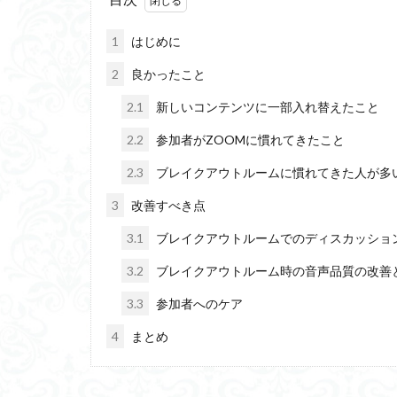
想像力と創造力
1
はじめに
二重脅迫型
ゆうゆうメルカリ
2
良かったこと
ノーオイルフライ
2.1
新しいコンテンツに一部入れ替えたこと
飛行機
OIST
2.2
参加者がZOOMに慣れてきたこと
双京構想
脈
2.3
ブレイクアウトルームに慣れてきた人が多
失敗
期待理
歯科衛生士
3
改善すべき点
ロゴセラピー
3.1
ブレイクアウトルームでのディスカッショ
インビトロネット
3.2
ブレイクアウトルーム時の音声品質の改善
ウェイデリアン文
3.3
参加者へのケア
強靭な生命力
4
まとめ
マッチングアプリ
聖徳太子の十七条
メタバース