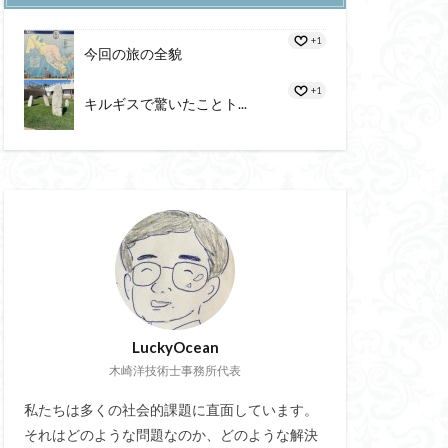
態度価値
+1
海進
血圧
今回の旅の全貌
やる気の評価尺度
+1
キルギスで驚いたことト...
ジットレジン充填法
申請書
教授
Iot通信展
ル
路
大脳辺縁系
LuckyOcean
ホユック
木崎洋技術士事務所代表
ラックキャニオン
脳力革命
私たちは多くの社会的課題に直面しています。
それはどのような問題なのか、どのような解決
山内会長