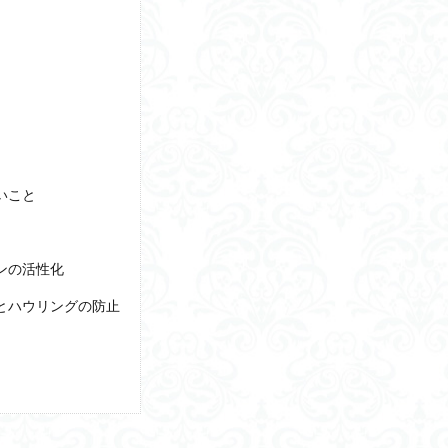
Deep CNN
予測符号化
膠着語
常時同時配信
eKYC
ナッシュ均衡
３手先
上記
コミュニティスクール
インターン
便
IT投資
GraspNet
PageSpeedInsite
大和堆
波パワー
ヤー
バックアップ
エコシステム
ソーラシェアリング
右脳
パーム油
陸路
藁算
自己実現
アルタイ語
朝生
拍数
竹蛇籠（たけじゃかご）
ジェネシスプログラム
マッカーサー
いこと
論
営業の種類
シェアリング
基準値
適正人口
スマホ
男女脳
ヒトゲノム
日本人の起源
トラッキングID
5G
ベ
水害災害
beyondcorp
プリンストン大学
学生クーポン
後
ンの活性化
ワーク
電子攻撃機
細胞分化
Schrödinger方程式
CASBEE
とハウリングの防止
化
クローズドループ制御
副交感神経
ゼロ視差フィルター
皮
ハプログループ
単身赴任
ポケットドクター
メドレー
檸檬
自然公園
戸棚風呂
藤原観音堂貝塚
建材一体型太陽電池(BIPV
の憲法
鳶職
クムス
ゴルフ パター プロ
失業保険
リ
杵楔文字
Enheduanna
感性工学
ニューロン説
カハキイ