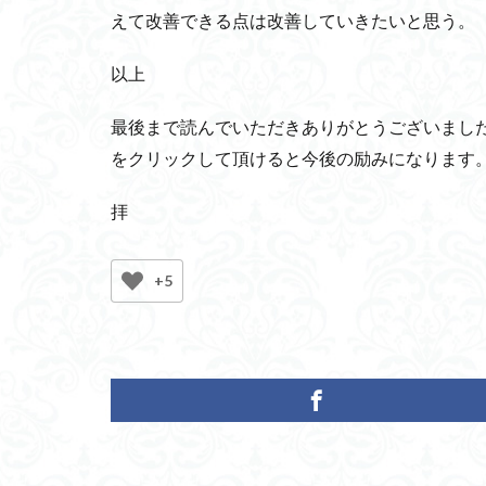
えて改善できる点は改善していきたいと思う。
アポトーシス
心の三要素
以上
低年齢化
世
最後まで読んでいただきありがとうございまし
宇田川榕庵
をクリックして頂けると今後の励みになります
遺伝子治療薬
電動アシスト自転
拝
記憶と忘却
GDPデフレーター
+5
診療報酬制度
ラサ・アプソ
基本情動
カ
エアゴブリン
軽井沢バス事故
ペーペッツ回路