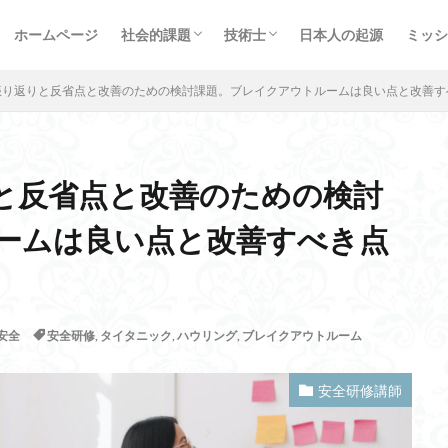
エネルギー問題
治山治水
海洋問題
プラスチック問題
心の問題
お金の問題
情報通信
新型コロナ対策
軍事問題
受験生指導
受験体験記
プロ
経歴
イベ
程式
ロボットエンジニアリング
太陽光路面発電
in vitro
心臓
ホームページ
社会的課題
技術士
日本人の起源
ミッシ
ラー
ホモジニアス
次世代セキュリティPPM
筆記試験
カルシ
エネルギー問題
治山治水
海洋問題
プラスチック問題
心の問題
お金の問題
情報通信
新型コロナ対策
軍事問題
受験生指導
受験体験記
プロ
経歴
イベ
腹八分目
マッピング
起動電位
バイオミミクリー
火山灰
振り返りと反省点と改善のための検討課題。ブレイクアウトルームは良い点と改善す
的実世界知能
３義務２責務
賞味期限
ハンマーム
沐浴
と反省点と改善のための検討
検索
形状説
西野七瀬
Sumer
感性マップ
ラモン・イ・カハル
ームは良い点と改善すべき点
方式
暗示性
ブログ
半球睡眠
波動と粒子の二重性
フー
レンディビリティ
自然災害
IA
消防ロボット
メロトニン
フォスコ・マライーニ
古代ギリシャ
3R
スマートスピーカー
安全
安全研修
,
タイタニック
,
ハウリング
,
ブレイクアウトルーム
ブ
予測符号化原理
問い合わせ
放送通信統合網
Transformer
ウェア
行動価値観数
田楽舞
秀真伝
子どもの安全研究グルー
安全研修講師
ント
RFID
メルロジ
AI入門
Self Supervised Learning
sq
十支族
正忍記
ホームコース
CASB
深尾教授
バイオ