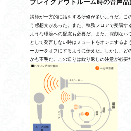
ブレイクアウトルーム時の音声品
セルフリーマッシブ
講師が一方的に話をする研修が多いようだ。こ
ユニバック
う感想文があった。また、執務フロアで受講す
西洋料理指南書
ような環境への配慮も必要だ。また、深刻なハ
モジュール単価低
として発言しない時はミュートをオンにするよ
KOMTRAX
ーカーをオフにするように伝えた。しかし、ど
起業
手塚建
かも不明だ。この辺りは繰り返しの注意が必要
プラチックの感情
アレルギー
給与に消費税
脆弱性発見コンテ
信用創造ビジネス
忍びいろは
ウナギ
突発
自虐史観
ワ
オープンソース化