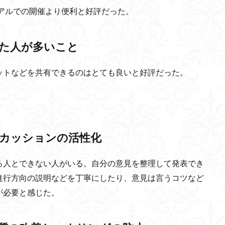
アルでの開催より便利と好評だった。
ゼロワンダー
地熱発電
慶雲館
精進料理
土石流
MacBo
pple
TED-Ed
ビジネスモデル
総合技術監理部門
Sargon
エレサレム
量子ゲート方式
ロリポップ
１周年記念
イスタン
た人が多いこと
振動説
深層学習
認知流動説
サステナブル
AI
ID・パ
ットなどを共有できるのはとても良いと好評だった。
NK細胞
トゥムシコヮパスイ
フレキシキュリティ
金継ぎ
大量発生
Self-supervised training
IS4SI
貧困層対策
ダイレク
理者
人間の脆弱性
マルコフ決定過程
大豆
契丹古伝
良
犬
迷惑コメント
超音速旅客機
シモセラエドガー准教授
Liqu
クト型波力発電方式
メディアコンテンツ論
義盛百首
目隠し
カッションの活性化
M
ニワンゴ
プーリング
宅急便
志
ユルト
誠実
る人とできない人がいる。自分の意見を整理して発表でき
財政支援
インカ帝国
ハイパーループ
寒冷化
北極海航路
進行方向の説明などを丁寧にしたり、意見は言うコツなど
安価
インカ文化
本わさび
自己啓発
残土問題
感
が必要と感じた。
カメラの歴史
安全管理
歯石
活性化
相関長
八岐大
務所登録
金魚
Y染色体
一次視覚野
ゼロトラストモデル
eyモデルの方程式
クロスオーバー法
妨害電波監視システム
幹細胞