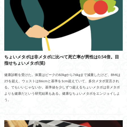
ちょいメタボは非メタボに比べて死亡率が男性は0.54倍。目
指せちょいメタボ(笑)
健康診断を受けた。体重はピークの83kgから76kgまで減量したけど、BMIは
25を超え、ウェストは86cmと基準を1cm超えていて、多分メタボ宣言され
る。でもいいじゃないか。基準値を少しずつ超えるちょいメタボは非メタボ
よりも健康だという研究結果もある。健康なちょいメタボをエンジョイしよ
う。