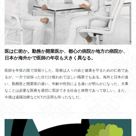
医は仁術か。勤務か開業医か、都心の病院か地方の病院か、
日本か海外かで医師の年収も大きく異なる。
医師を年収の面で深掘りした。医療は人々の命と健康を守るための仁術であ
るが、一方で頑張った分だけ報われてほしい職業でもある。海外と日本の違
い、勤務医と開業医の違い、年齢や性別による違いが明らかになった。大事
なことは必要な医療を適切に受診できる社会と体勢であって欲しい。また、
今後は遠隔治療などICTの活用も待ったなしだ。