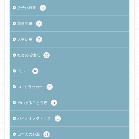
少子化対策
3
軍事問題
7
人材活用
7
社会の活性化
16
ゴルフ
18
GPSトラッカー
1
神山まるごと高専
4
バイオミメティクス
1
日本人の起源
69