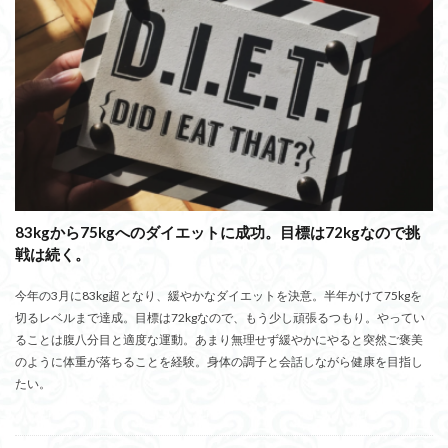
83kgから75kgへのダイエットに成功。目標は72kgなので挑
戦は続く。
今年の3月に83kg超となり、緩やかなダイエットを決意。半年かけて75kgを
切るレベルまで達成。目標は72kgなので、もう少し頑張るつもり。やってい
ることは腹八分目と適度な運動。あまり無理せず緩やかにやると突然ご褒美
のように体重が落ちることを経験。身体の調子と会話しながら健康を目指し
たい。