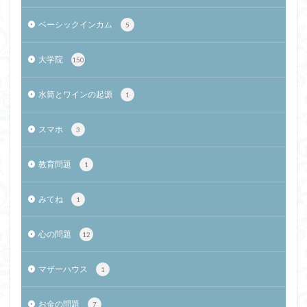
ベーシックインカム
5
大学院
150
水筒とワインの起源
1
スマホ
3
教育問題
1
みてね
1
心の問題
12
マザーハウス
1
お金の問題
7