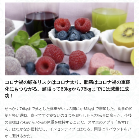
コロナ禍の顕在リスクはコロナ太り。肥満はコロナ禍の重症
化にもつながる。頑張って83kgから78kgまでには減量に成
功！
せっかく76kgまで落とした体重がいつの間にか83kgまで増加した。食事の節
制と軽い運動、食べてすぐ寝ないの３つを励行したら77kg台に戻った。今後
の目標は75kgから76kgの体重を維持することだ。スマホのアプリ「あすけ
ん」はなかなか便利だし、インセンティブにはなる。問題はリバウンドをい
かに避けるかだ。