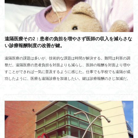
遠隔医療その2：患者の負担を増やさず医師の収入を減らさな
い診療報酬制度の改善が鍵。
遠隔医療の課題は多いが、技術的な課題は時間が解決する。難問は利害の調
整だ。遠隔医療の患者負担を対面よりも減らし、医師の報酬を対面より増や
すことができれば一気に普及するように感じた。仕事でも学校でも遠隔が成
功したように、医療も遠隔診療を加速したい。鍵は診療報酬のさじ加減だ。