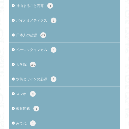
神山まるごと高専
4
バイオミメティクス
1
日本人の起源
69
ベーシックインカム
5
大学院
150
水筒とワインの起源
1
スマホ
3
教育問題
1
みてね
1