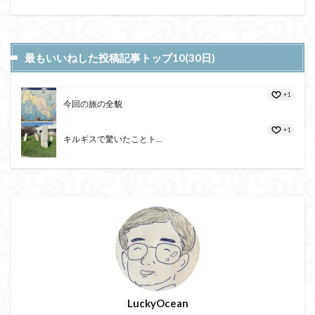
最もいいねした投稿記事トップ10(30日)
+1
今回の旅の全貌
+1
キルギスで驚いたことト...
LuckyOcean