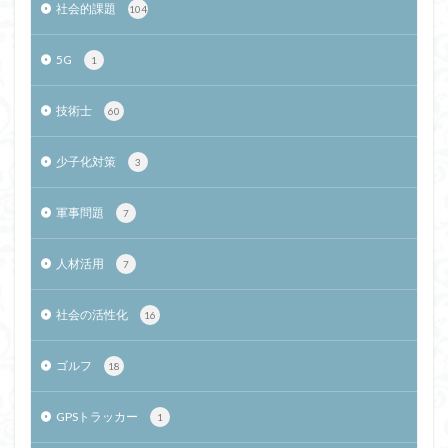
社会的課題
104
5G
1
技術士
60
少子化対策
3
軍事問題
7
人材活用
7
社会の活性化
16
ゴルフ
18
GPSトラッカー
1