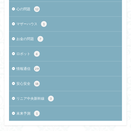
心の問題
12
マザーハウス
1
お金の問題
7
ロボット
6
情報通信
29
安心安全
18
リニア中央新幹線
3
未来予測
1