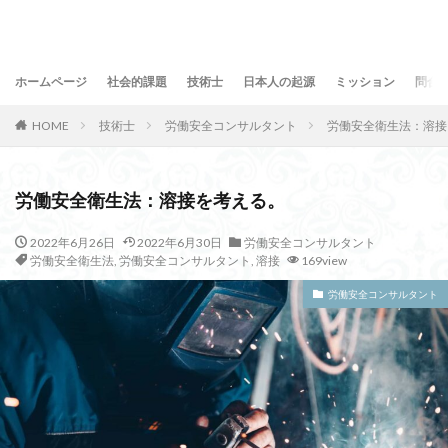
ホームページ
社会的課題
技術士
日本人の起源
ミッション
問合
HOME
技術士
労働安全コンサルタント
労働安全衛生法：溶接
労働安全衛生法：溶接を考える。
2022年6月26日
2022年6月30日
労働安全コンサルタント
労働安全衛生法
,
労働安全コンサルタント
,
溶接
169view
労働安全コンサルタント