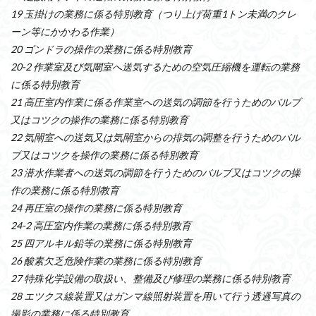
19 玉掛けの業務に係る特別教育（つり上げ荷重1トン未満のクレ
ーン等にかかわる作業）
20 ゴンドラの操作の業務に係る特別教育
20-2 作業室及び気閘室へ送気するための空気圧縮機を運転の業務
に係る特別教育
21 高圧室内作業に係る作業室への送気の調節を行うためのバルブ
又はコツクの操作の業務に係る特別教育
22 気閘室への送気又は気閘室からの排気の調整を行うためのバル
ブ又はコツクを操作の業務に係る特別教育
23 潜水作業者への送気の調節を行うためのバルブ又はコツクの操
作の業務に係る特別教育
24 再圧室の操作の業務に係る特別教育
24-2 高圧室内作業の業務に係る特別教育
25 四アルキル鉛等の業務に係る特別教育
26 酸素欠乏危険作業の業務に係る特別教育
27 特殊化学設備の取扱い、整備及び修理の業務に係る特別教育
28 エツクス線装置又はガンマ線照射装置を用いて行う透過写真の
撮影の業務に係る特別教育