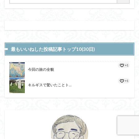
最もいいねした投稿記事トップ10(30日)
+1
今回の旅の全貌
+1
キルギスで驚いたことト...