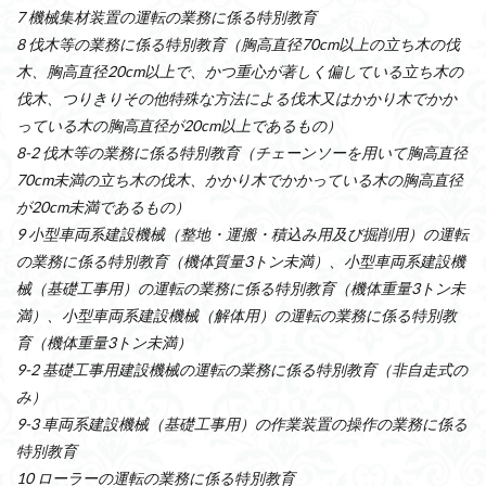
7 機械集材装置の運転の業務に係る特別教育
8 伐木等の業務に係る特別教育（胸高直径70cm以上の立ち木の伐
木、胸高直径20cm以上で、かつ重心が著しく偏している立ち木の
伐木、つりきりその他特殊な方法による伐木又はかかり木でかか
っている木の胸高直径が20cm以上であるもの）
8-2 伐木等の業務に係る特別教育（チェーンソーを用いて胸高直径
70cm未満の立ち木の伐木、かかり木でかかっている木の胸高直径
が20cm未満であるもの）
9 小型車両系建設機械（整地・運搬・積込み用及び掘削用）の運転
の業務に係る特別教育（機体質量3トン未満）、小型車両系建設機
械（基礎工事用）の運転の業務に係る特別教育（機体重量3トン未
満）、小型車両系建設機械（解体用）の運転の業務に係る特別教
育（機体重量3トン未満）
9-2 基礎工事用建設機械の運転の業務に係る特別教育（非自走式の
み）
9-3 車両系建設機械（基礎工事用）の作業装置の操作の業務に係る
特別教育
10 ローラーの運転の業務に係る特別教育