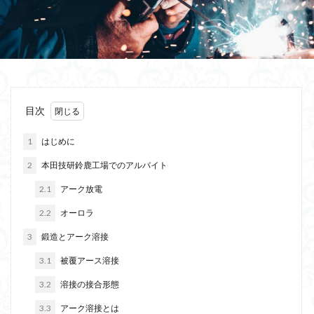
目次
1
はじめに
2
本田技研鈴鹿工場でのアルバイト
2.1
アーク放電
2.2
オーロラ
3
鍛造とアーク溶接
3.1
被覆アース溶接
3.2
溶接の接合形態
3.3
アーク溶接とは