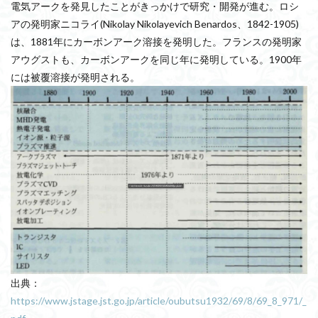
電気アークを発見したことがきっかけで研究・開発が進む。ロシ
アの発明家ニコライ(Nikolay Nikolayevich Benardos、1842-1905)
は、1881年にカーボンアーク溶接を発明した。フランスの発明家
アウグストも、カーボンアークを同じ年に発明している。1900年
には被覆溶接が発明される。
出典：
https://www.jstage.jst.go.jp/article/oubutsu1932/69/8/69_8_971/_