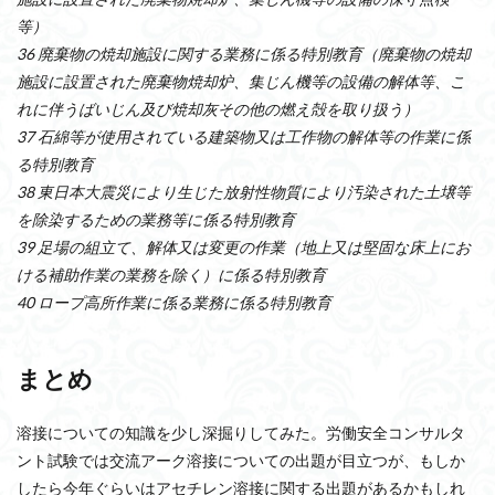
等）
36 廃棄物の焼却施設に関する業務に係る特別教育（廃棄物の焼却
施設に設置された廃棄物焼却炉、集じん機等の設備の解体等、こ
れに伴うばいじん及び焼却灰その他の燃え殻を取り扱う）
37 石綿等が使用されている建築物又は工作物の解体等の作業に係
る特別教育
38 東日本大震災により生じた放射性物質により汚染された土壌等
を除染するための業務等に係る特別教育
39 足場の組立て、解体又は変更の作業（地上又は堅固な床上にお
ける補助作業の業務を除く）に係る特別教育
40 ロープ高所作業に係る業務に係る特別教育
まとめ
溶接についての知識を少し深掘りしてみた。労働安全コンサルタ
ント試験では交流アーク溶接についての出題が目立つが、もしか
したら今年ぐらいはアセチレン溶接に関する出題があるかもしれ