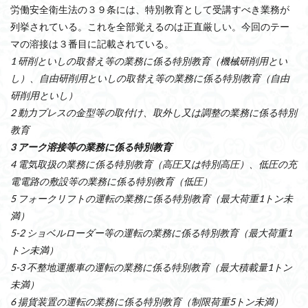
労働安全衛生法の３９条には、特別教育として受講すべき業務が
列挙されている。これを全部覚えるのは正直厳しい。今回のテー
マの溶接は３番目に記載されている。
1 研削といしの取替え等の業務に係る特別教育（機械研削用とい
し）、自由研削用といしの取替え等の業務に係る特別教育（自由
研削用といし）
2 動力プレスの金型等の取付け、取外し又は調整の業務に係る特別
教育
3 アーク溶接等の業務に係る特別教育
4 電気取扱の業務に係る特別教育（高圧又は特別高圧）、低圧の充
電電路の敷設等の業務に係る特別教育（低圧）
5 フォークリフトの運転の業務に係る特別教育（最大荷重1トン未
満）
5-2 ショベルローダー等の運転の業務に係る特別教育（最大荷重1
トン未満）
5-3 不整地運搬車の運転の業務に係る特別教育（最大積載量1トン
未満）
6 揚貨装置の運転の業務に係る特別教育（制限荷重5トン未満）