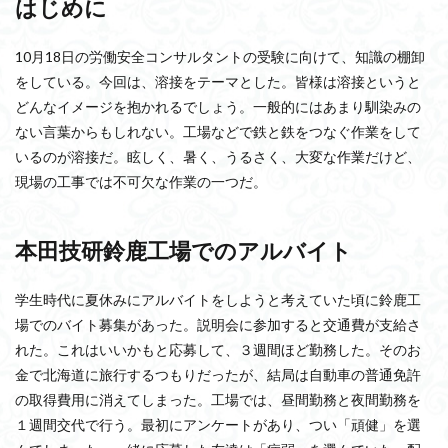
はじめに
10月18日の労働安全コンサルタントの受験に向けて、知識の棚卸
をしている。今回は、溶接をテーマとした。皆様は溶接というと
どんなイメージを抱かれるでしょう。一般的にはあまり馴染みの
ない言葉からもしれない。工場などで鉄と鉄をつなぐ作業をして
いるのが溶接だ。眩しく、暑く、うるさく、大変な作業だけど、
現場の工事では不可欠な作業の一つだ。
本田技研鈴鹿工場でのアルバイト
学生時代に夏休みにアルバイトをしようと考えていた頃に鈴鹿工
場でのバイト募集があった。説明会に参加すると交通費が支給さ
れた。これはいいかもと応募して、３週間ほど勤務した。そのお
金で北海道に旅行するつもりだったが、結局は自動車の普通免許
の取得費用に消えてしまった。工場では、昼間勤務と夜間勤務を
１週間交代で行う。最初にアンケートがあり、つい「頑健」を選