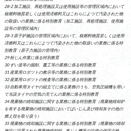
28-2 加工施設、再処理施設又は使用施設等の管理区域内において
核燃料物質若しくは使用済燃料又はこれらによつて汚染された物
の取扱いの業務に係る特別教育（加工施設、再処理施設、使用施
設等の管理区域内）
28-3 原子炉施設の管理区域内において、核燃料物質若しくは使用
済燃料又はこれらによつて汚染された物の取扱いの業務に係る特
別教育（原子力施設の管理内）
29 粉じん作業に係る特別教育
30 ずい道等の掘削、覆工等の業務に係る特別教育
31 産業用ロボツトの教示等の業務に係る特別教育
32 産業用ロボツトの検査等の業務に係る特別教育
33 自動車用タイヤの組立てに係る業務のうち、空気圧縮機を用い
て当該タイヤの空気の充てんの業務に係る特別教育
34 廃棄物の焼却施設に関する業務に係る特別教育（廃棄物焼却炉
を有する廃棄物の焼却施設においてばいじん及び焼却灰その他の
燃え殻を取り扱う）
35 廃棄物の焼却施設に関する業務に係る特別教育（廃棄物の焼却
施設に設置された廃棄物焼却炉、集じん機等の設備の保守点検