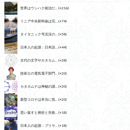
世界はウシハク統治だ...
+216
リニア中央新幹線は完...
+74
タイタニック号沈没の...
+58
日本人の起源：日本語...
+44
古代の文字やカタカム...
+28
技術士の電気電子部門...
+20
カタカムナは神秘の謎...
+20
新型コロナは本当に危...
+20
思い返すと挫折と失敗...
+18
日本人の起源：ブリヤ...
+18