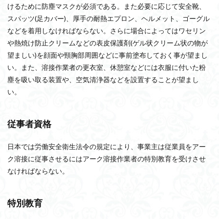
けるために防塵マスクが必須である。また必要に応じて安全靴、
スパッツ(足カバー)、厚手の耐熱エプロン、ヘルメット、ゴーグル
などを着用しなければならない。さらに場合によってはワセリン
や熱焼け防止クリームなどの表皮保護剤(ゲル状クリーム状の物が
望ましい)を顔面や頸胸部周囲などに事前塗布しておく事が望まし
い。また、溶接作業者の更衣室、休憩室などには衣服に付いた粉
塵を吸い取る装置や、空気清浄器などを設置することが望まし
い。
従事者資格
日本では労働安全衛生法令の規定により、事業主は従業員をアー
ク溶接に従事させるにはアーク溶接作業者の特別教育を受けさせ
なければならない。
特別教育