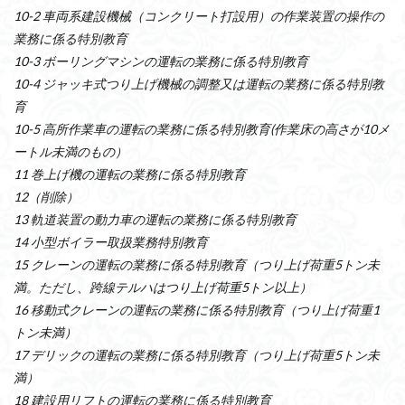
10-2 車両系建設機械（コンクリート打設用）の作業装置の操作の
業務に係る特別教育
10-3 ボーリングマシンの運転の業務に係る特別教育
10-4 ジャッキ式つり上げ機械の調整又は運転の業務に係る特別教
育
10-5 高所作業車の運転の業務に係る特別教育(作業床の高さが10メ
ートル未満のもの）
11 巻上げ機の運転の業務に係る特別教育
12（削除）
13 軌道装置の動力車の運転の業務に係る特別教育
14 小型ボイラー取扱業務特別教育
15 クレーンの運転の業務に係る特別教育（つり上げ荷重5トン未
満。ただし、跨線テルハはつり上げ荷重5トン以上）
16 移動式クレーンの運転の業務に係る特別教育（つり上げ荷重1
トン未満）
17 デリックの運転の業務に係る特別教育（つり上げ荷重5トン未
満）
18 建設用リフトの運転の業務に係る特別教育