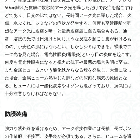
50cm離れた皮膚に数秒間アーク光を曝しただけで炎症を起こすほ
どであり、日光の比ではない。長時間アーク光に曝した場合、火
傷、水ぶくれ、シミなどの症状が発生する。何度も至近距離で強
烈なアーク光に皮膚を曝すと最悪皮膚癌に至る場合もある。通
常、溶接の光では日焼けと同じような炎症を起こし皮が剥けるも
のの、小麦色の肌にはならない。しかしシミはできる。裸眼でア
ーク光を見た場合、電光性眼炎(電眼炎)という目の炎症を起こす。
何度も電光性眼炎になると視力の低下や最悪の場合失明に至る。
また金属ヒュームという酸化鉄からなる煙を発生し、大量に吸っ
た場合、金属ヒューム熱やじん肺などの深刻な病気の原因とな
る。ヒュームには一酸化炭素やオゾンも混ざっており、換気には
十分注意しなければならない。
防護装備
強力な紫外線を避けるため、アーク溶接作業には長袖、長ズボン
の作業服、溶接面、皮手袋が必須である。さらに、ヒュームを避