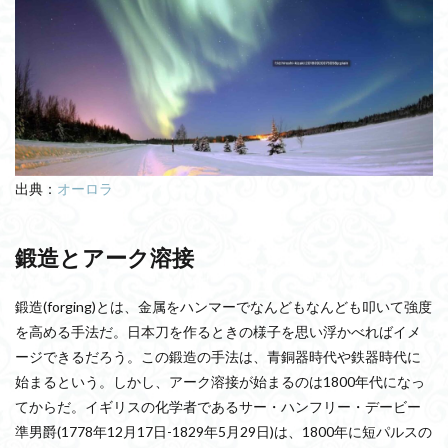
出典：
オーロラ
鍛造とアーク溶接
鍛造(forging)とは、金属をハンマーでなんどもなんども叩いて強度
を高める手法だ。日本刀を作るときの様子を思い浮かべればイメ
ージできるだろう。この鍛造の手法は、青銅器時代や鉄器時代に
始まるという。しかし、アーク溶接が始まるのは1800年代になっ
てからだ。イギリスの化学者であるサー・ハンフリー・デービー
準男爵(1778年12月17日-1829年5月29日)は、1800年に短パルスの