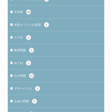
大学院
150
水筒とワインの起源
1
スマホ
3
教育問題
1
みてね
1
心の問題
12
マザーハウス
1
お金の問題
7