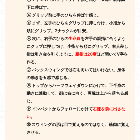
下に伸ばす。
④
グリップ前に手のひらを伸ばす感じ。
⑤
まず、左手のひらをグリップに押し付け、小指から
順にグリップ。
2
ナックルが目安。
⑥
次に、右手のひらの
生命線
を左手の親指に合うよう
にクラブに押しつけ、
小指から順にグリップ。右人差し
指は引き金を引くように。
親指は
20度
ほど開いてV
字を
作る。
⑦
バックスウィングでは右を向いてはいけない。身体
の動きを五感で感じる。
⑧
トップからハーフウェイダウンにかけて、下半身の
動きに連動して、
顔は右に向く。
両
腕は上から落ちる感
じ。
⑨
インパクトからフォローにかけて
右膝を前に出さな
い
。
⑩
スウィングの形は目で覚えるのではなく、筋肉に覚え
させる。