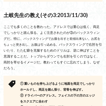
土岐先生の教え(その
3:2013/11/30)
ここでも多くのことを教わった。アドレスでは重心は低く、両足
でしっかりと踏ん張る。よく注意されたのが③のバックスウィン
グだ。特に、
バックスウィングでお腹を出すと前傾出来ない。お尻を
バックスウィングで右肘を引
ちょっと突き出し、お腹は引っ込める。
いたり、たたむ癖を克服するためのドリルは、逆に伸ばすことを
意識することだ。トップからダウンでも右肘を引くのではなく、
両肘を寄せるイメージだ。教わってもすぐに忘れてしまう。なぜ
だろう。
①
重いものを持ち上げるように
地面を両足でしっかり
ホールドし、
両足を踏ん張り、背骨を伸ばす。
②
ドライバーのアドレス。
フェイスの下の方のエッジ
をスクエアに合わす