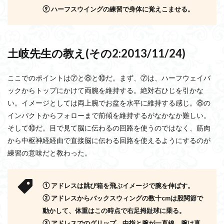
⑨
ハーフスウイングの練習で身体に覚えこませる。
土岐先生の教え(その
2:2013/11/24)
ここでのポイントは⑦と⑧と⑩だ。まず、⑦は、ハーフウェイバ
ックからトップにかけて両腕を維持する。絶対右ひじを引かな
い。イメージとしては両上腕でお盆を水平に維持する感じ。⑧の
インパクトからフォローまで前傾を維持するがなかなか難しい。
そして⑩だ。目で見て脳に伝わるの回路を使うのではなく、筋肉
から中枢神経経由で直接脳に伝わる回路を使えるようにするのが
練習の意味だと教わった。
①
アドレスは跳び箱を飛ぶイメージで腕を伸ばす。
②
アドレスからバックスウィングの数十
cm
は股関節で
動かして、
体重はこの時点で右足拇趾球に乗る。
③
アドレスでのグリップ。中指と腕が一直線。腕は真