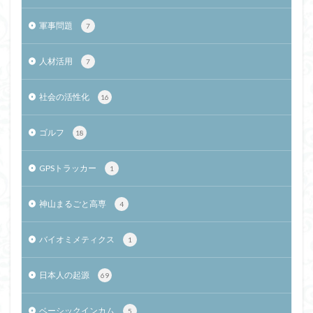
軍事問題
7
人材活用
7
社会の活性化
16
ゴルフ
18
GPSトラッカー
1
神山まるごと高専
4
バイオミメティクス
1
日本人の起源
69
ベーシックインカム
5