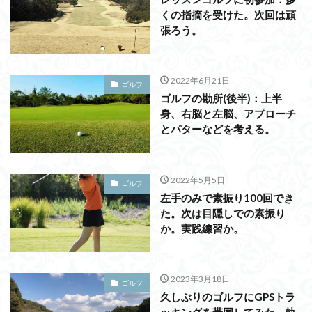
くの指摘を受けた。次回は頑
張ろう。
2022年6月21日
ゴルフ
ゴルフの勘所(後半)：上半
身、右脳と左脳、アプローチ
とパターなどを考える。
2022年5月5日
ゴルフ
左手のみで素振り100回でき
た。次は目隠しでの素振り
か。実践練習か。
2023年3月18日
ゴルフ
久しぶりのゴルフにGPSトラ