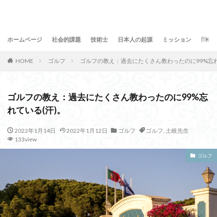
ホームページ
社会的課題
技術士
日本人の起源
ミッション
問合
HOME
ゴルフ
ゴルフの教え：過去にたくさん教わったのに99%忘れ
ゴルフの教え：過去にたくさん教わったのに99%忘
れている(汗)。
2022年1月14日
2022年1月12日
ゴルフ
ゴルフ
,
土岐先生
133view
ゴルフ