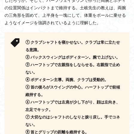
じだろうか。そして、ハーフウェイダウンで作った両腕とボディ
の位置関係はインパクトまで維持する。土岐先生の教えは、両腕
の三角形を固めて、上半身を一塊にして、体重をボールに乗せる
ようなイメージを強調されているように理解した。
①
クラブシャフトを寝かせない。クラブは常に立たせ
る意識。
②
バックスウィングはボディターン。腕で上げない。
③
ハーフトップで左親指をしならせる。右親指で止め
ない。
④
ボディターン主導。両腕、クラブは受動的。
⑤
首の後ろがスウイングの中心。ハーフトップで前傾
維持する。
⑥
ハーフトップでは左肩が少し下がり、顔は左向き、
左足でキック。
⑦
大切なのはシャフトのしなりと捩り戻し。手でコネ
ない。
⑧
首
とグリップの距離を維持する。