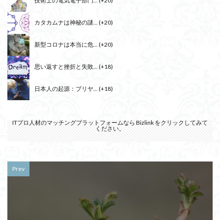
技術士の電気電子部門...
+20
カタカムナは神秘の謎...
+20
新型コロナは本当に危...
+20
思い返すと挫折と失敗...
+18
日本人の起源：ブリヤ...
+18
ITプロ人材のマッチングプラットフォームなら
Bizlink
をクリックしてみて
ください。
Prev