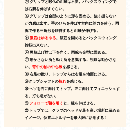
③
グリップと喉仏の距離は不変。
バックスウィングで
は右腕を伸ばすぐらい。
④
グリップは金型のように形を固める。強く握らない
が力感は出す。
手のひらを伸ばす方向に筋力を使う。
両
腕で作る三角形を維持すると距離が伸びる。
⑤
腹筋はゆるゆる
。
腹筋を固めるとバックスウィング
捻転出来ない。
⑥
両脇広げ肘は下を向く。
両腕も金型に固める。
⑦
動かさない所と動く所を意識する。
視線は動かさな
い。
背中の軸の
中心線
を感じる。
⑧
右足
の蹴り
。
トップからは右足を地面にける。
⑨クラブシャフトの
捩れ
を感じる。
⑩ ヘソを右に向けてトップ。左に向けてフィニッシュす
る。
打ち急がない。
⑪
フォローで顎を引く
と、腕を伸ばせる。
⑫
トップでは、クラブのヘッドが最も高い場所に留める
イメージ。
位置エネルギーを最大限に活
用する！