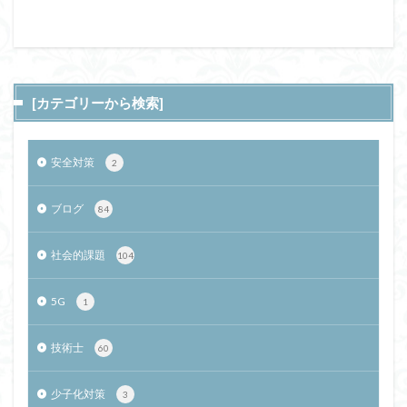
[カテゴリーから検索]
安全対策
2
ブログ
84
社会的課題
104
5G
1
技術士
60
少子化対策
3