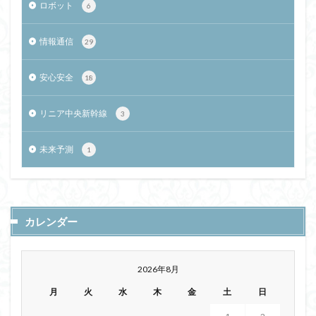
ロボット
6
情報通信
29
安心安全
18
リニア中央新幹線
3
未来予測
1
カレンダー
2026年8月
月
火
水
木
金
土
日