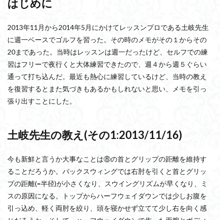
はじめに
2013年11月から2014年5月にかけてレッスンプロである土岐先生
に週一ベースでゴルフを習った。その時のメモがその１からその
20まであった。当時はレッスンは週一だったけど、セルフでの練
習はフリーで夜行くと大体練習できたので、週４から週５ぐらい
通って打ち込んだ。最近も熱心に練習しているけど、当時の教え
を復習するとまた気づきもあるかもしれないと思い、メモを引っ
張り出すことにした。
土岐先生の教え(その
1:2013/11/16)
今も新鮮と言うか大事なことは⑧の首とグリップの距離を維持す
ることだろうか。バックスウィングでは右肘を引くと首とグリッ
プの距離(=半径)が小さくなり、スウイングリズムが早くなり、ミ
スの原因になる。トップからハーフウェイダウンでは少しお腹を
引っ込め、軽く両肘を絞り、頭を寝かせず立てて少し右を向く感