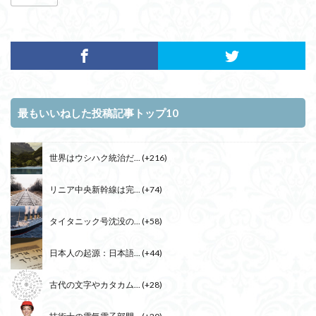
最もいいねした投稿記事トップ10
世界はウシハク統治だ...
+216
リニア中央新幹線は完...
+74
タイタニック号沈没の...
+58
日本人の起源：日本語...
+44
古代の文字やカタカム...
+28