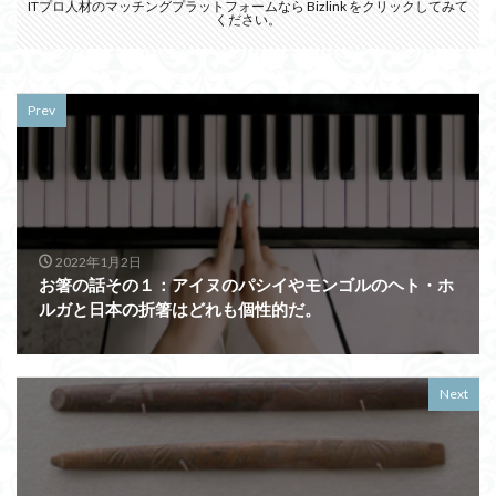
ITプロ人材のマッチングプラットフォームなら
Bizlink
をクリックしてみて
ください。
Prev
2022年1月2日
お箸の話その１：アイヌのパシイやモンゴルのヘト・ホ
ルガと日本の折箸はどれも個性的だ。
Next