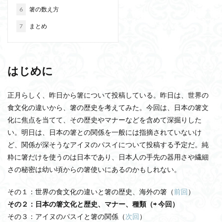
6
箸の数え方
7
まとめ
はじめに
正月らしく、昨日から箸について投稿している。昨日は、世界の
食文化の違いから、箸の歴史を考えてみた。今回は、日本の箸文
化に焦点を当てて、その歴史やマナーなどを含めて深掘りした
い。明日は、日本の箸との関係を一般には指摘されていないけ
ど、関係が深そうなアイヌのパスイについて投稿する予定だ。純
粋に箸だけを使うのは日本であり、日本人の手先の器用さや繊細
さの秘密は幼い頃からの箸使いにあるのかもしれない。
その１：世界の食文化の違いと箸の歴史、海外の箸（
前回
）
その２：日本の箸文化と歴史、マナー、種類（⇨ 今回）
その３：アイヌのパスイと箸の関係（
次回
）