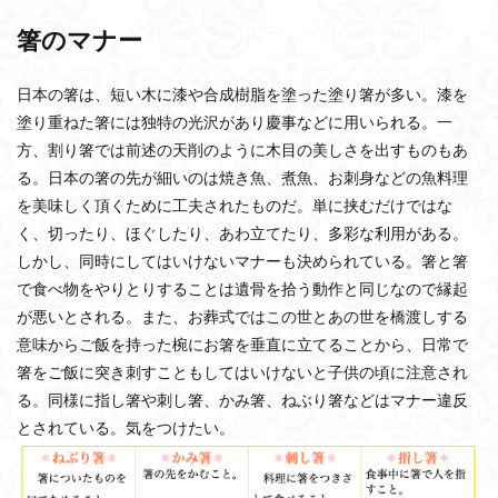
箸のマナー
日本の箸は、短い木に漆や合成樹脂を塗った塗り箸が多い。漆を
塗り重ねた箸には独特の光沢があり慶事などに用いられる。一
方、割り箸では前述の天削のように木目の美しさを出すものもあ
る。日本の箸の先が細いのは焼き魚、煮魚、お刺身などの魚料理
を美味しく頂くために工夫されたものだ。単に挟むだけではな
く、切ったり、ほぐしたり、あわ立てたり、多彩な利用がある。
しかし、同時にしてはいけないマナーも決められている。箸と箸
で食べ物をやりとりすることは遺骨を拾う動作と同じなので縁起
が悪いとされる。また、お葬式ではこの世とあの世を橋渡しする
意味からご飯を持った椀にお箸を垂直に立てることから、日常で
箸をご飯に突き刺すこともしてはいけないと子供の頃に注意され
る。同様に指し箸や刺し箸、かみ箸、ねぶり箸などはマナー違反
とされている。気をつけたい。