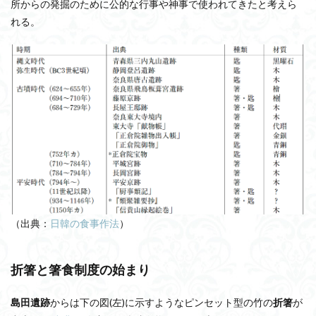
所からの発掘のために公的な行事や神事で使われてきたと考えら
れる。
（出典：
日韓の食事作法
）
折箸と箸食制度の始まり
島田遺跡
からは下の図(左)に示すようなピンセット型の竹の
折箸
が