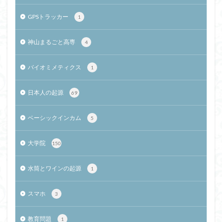
GPSトラッカー
1
神山まるごと高専
4
バイオミメティクス
1
日本人の起源
69
ベーシックインカム
5
大学院
150
水筒とワインの起源
1
スマホ
3
教育問題
1