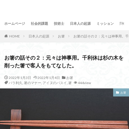
ホームページ
社会的課題
技術士
日本人の起源
ミッション
問合
HOME
日本人の起源
お箸
お箸の話その２：元々は神事用。千
お箸の話その２：元々は神事用。千利休は杉の木を
削った箸で客人をもてなした。
2022年1月3日
2022年1月4日
お箸
バラ利久
,
箸のマナー
,
アイヌのパスイ
,
箸
444view
お箸