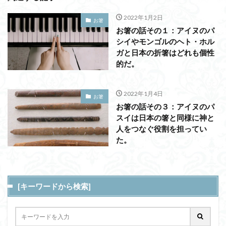
2022年1月2日
お箸
お箸の話その１：アイヌのパ
シイやモンゴルのヘト・ホル
ガと日本の折箸はどれも個性
的だ。
2022年1月4日
お箸
お箸の話その３：アイヌのパ
スイは日本の箸と同様に神と
人をつなぐ役割を担ってい
た。
[キーワードから検索]