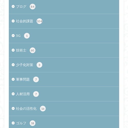
ブログ
84
社会的課題
104
5G
1
技術士
60
少子化対策
3
軍事問題
7
人材活用
7
社会の活性化
16
ゴルフ
18