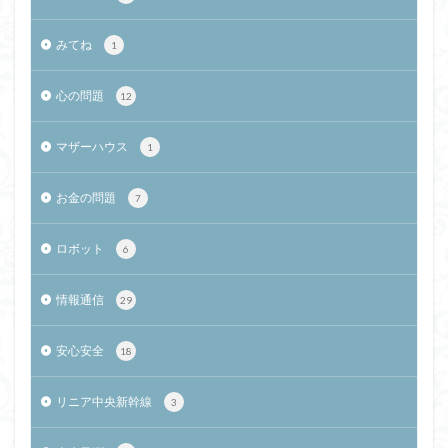
みてね
1
心の問題
12
マザーハウス
1
お金の問題
7
ロボット
6
情報通信
29
安心安全
18
リニア中央新幹線
3