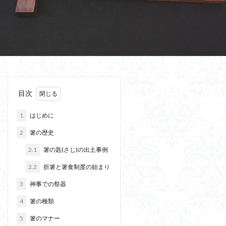
目次
1
はじめに
2
箸の歴史
2.1
箸の匙(さじ)の出土事例
2.2
折箸と箸食制度の始まり
3
神事での祭器
4
箸の種類
5
箸のマナー