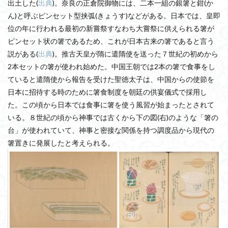
出土した(
出典
)。奈良の正倉院御物には、二本一組の銀箸と鉗(か
ん)と呼ぶピンセット型挟弧(きょうす)などがある。日本では、
皇即
位の年に行われる最初の新嘗祭すなわち大嘗祭に供えられる箸が
ピンセット状の箸であるため、これが日本古来の箸であると言う
説がある(
出典
)。
推古天皇が隋に遣隋使を送った７世紀の初めから
2本セットの箸が使われ始めた。中国王朝では2本の箸で食事をし
ていると遣隋使から報告を受けた聖徳太子は、中国からの使節を
日本に招待する時のために箸食制度を朝廷の供宴儀式で採用し
た。この頃から日本では食事に箸を使う風習が始まったとされて
いる。８世紀の頃から神事では古くから下の図(右)のような「箸の
台」が使われていて、神事と密接な関係を持つ調度品から現代の
箸置きに発展したと考えられる。