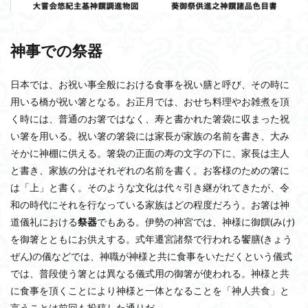
神事での祭器
日本では、お祝い事全般における食事を祝い膳と呼び、その時に
用いる橋が祝い箸となる。お正月では、おせち料理やお雑煮を頂
く時には、普通のお箸ではなく、寿と書かれた箸袋に収まった祝
い箸を用いる。祝い箸の箸袋には家長が家族の名前を書き、大み
そかに神棚に供える。箸袋の正面の寿の文字の下に、家長は主人
と書き、家族の分はそれぞれの名前を書く。お客様のための箸に
は「上」と書く。そのような文化は代々引き継がれてきたが、令
和の時代にそれを行なっている家族はどの程度だろう。お箸は神
道儀礼における
祭器
でもある。伊勢の神宮では、神様に御饌(みけ)
を御箸とともにお供えする。式年遷宮諸祭で行われる饗膳(きょう
ぜん)の儀などでは、神職が神様と共に食事をいただくという儀式
では、普段使う箸とは異なる儀式用の御箸が使われる。神様と共
に食事を頂くことにより神様と一体となることを「神人共食」と
言うことは前回も投稿した通りだ。