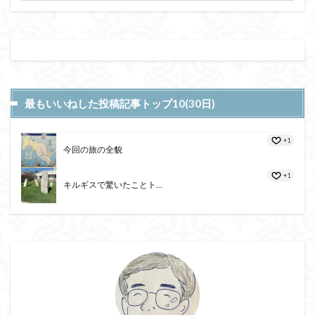
最もいいねした投稿記事トップ10(30日)
+1
今回の旅の全貌
+1
キルギスで驚いたことト...