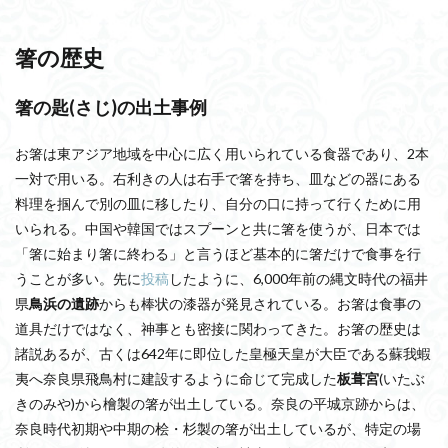
箸の歴史
箸の匙(さじ)の出土事例
お箸は東アジア地域を中心に広く用いられている食器であり、2本
一対で用いる。右利きの人は右手で箸を持ち、皿などの器にある
料理を掴んで別の皿に移したり、自分の口に持って行くために用
いられる。中国や韓国ではスプーンと共に箸を使うが、日本では
「箸に始まり箸に終わる」と言うほど基本的に箸だけで食事を行
うことが多い。先に
投稿
したように、6,000年前の縄文時代の福井
県
鳥浜の遺跡
からも棒状の漆器が発見されている。お箸は食事の
道具だけではなく、神事とも密接に関わってきた。お箸の歴史は
諸説あるが、古くは642年に即位した皇極天皇が大臣である蘇我蝦
夷へ奈良県飛鳥村に建設するように命じて完成した
板葺宮
(いたぶ
きのみや)から檜製の箸が出土している。奈良の平城京跡からは、
奈良時代初期や中期の桧・杉製の箸が出土しているが、特定の場