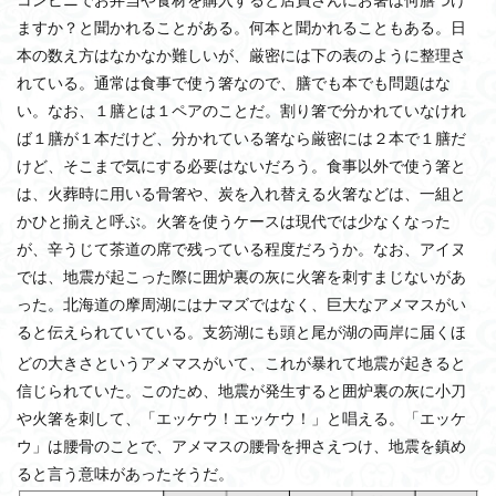
ますか？と聞かれることがある。何本と聞かれることもある。日
本の数え方はなかなか難しいが、厳密には下の表のように整理さ
れている。通常は食事で使う箸なので、膳でも本でも問題はな
い。なお、１膳とは１ペアのことだ。割り箸で分かれていなけれ
ば１膳が１本だけど、分かれている箸なら厳密には２本で１膳だ
けど、そこまで気にする必要はないだろう。食事以外で使う箸と
は、火葬時に用いる骨箸や、炭を入れ替える火箸などは、一組と
かひと揃えと呼ぶ。火箸を使うケースは現代では少なくなった
が、辛うじて茶道の席で残っている程度だろうか。なお、アイヌ
では、地震が起こった際に囲炉裏の灰に火箸を刺すまじないがあ
った。北海道の摩周湖にはナマズではなく、巨大なアメマスがい
ると伝えられていている。支笏湖にも頭と尾が湖の両岸に届くほ
どの大きさというアメマスがいて、これが暴れて
地震が起きると
信じられていた。このため、地震が発生すると囲炉裏の灰に小刀
や火箸を刺して、「エッケウ！エッケウ！」と唱える。「エッケ
ウ」は腰骨のことで、アメマスの腰骨を押さえつけ、地震を鎮め
ると言う意味があったそうだ。