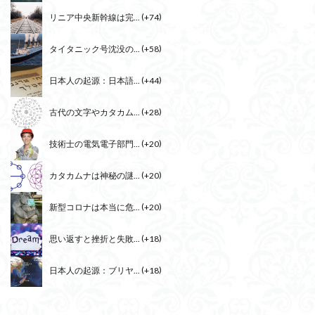
リニア中央新幹線は完...
+74
タイタニック号沈没の...
+58
日本人の起源：日本語...
+44
古代の文字やカタカム...
+28
技術士の電気電子部門...
+20
カタカムナは神秘の謎...
+20
新型コロナは本当に危...
+20
思い返すと挫折と失敗...
+18
日本人の起源：ブリヤ...
+18