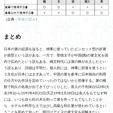
（出典：
和食の旨み
）
まとめ
日本の箸の起源を辿ると、神事に使っていたピンセット型の折箸
が原型という説がある。一方で、聖徳太子が中国(隋)の箸文化を国
内で広めたという説もある。縄文時代には漆の棒が出土したとい
う説もあり、詳細は不明だ。個人的には、神事に折箸を使うとい
う文化が日本にはまずあって、中国の箸を参考に日本独自の利用
の仕方やお作法を定めていったのではないかと想像する。箸の種
類で利久の名前が出てきてびっくりした。茶人の千利休(1522年(大
永2年)から1591年4月21日(天正19年2月28日)は各人をもてなす時
には、いつも自ら杉の木を削って箸を作ってもてなしたことか
ら、ホテルや料亭な土では少し高級な利久箸が使われているとい
うことを初めて知った。明日はアイヌの箸文化を紐解きたい。