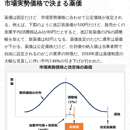
市場実勢価格で決まる薬価
薬価は固定だけど、市場実勢価格に合わせて公定価格が改定され
る。例えば、下図のように改訂前薬価が100円だけど、販売かくの
加重平均(消費税込み)が80円だとすると、改訂前薬価の2%の調整
幅を加えて、新薬価は82円となる。薬価改定のたびに通常は薬価
が下がる。薬価は公定価格だけど、仕切価や納入価は当事者間で
自由に設定されるのがこの業界の特徴だ。2018年度は薬価制度の
大幅な見直しに伴い平均7.48%の引き下げが行われた。