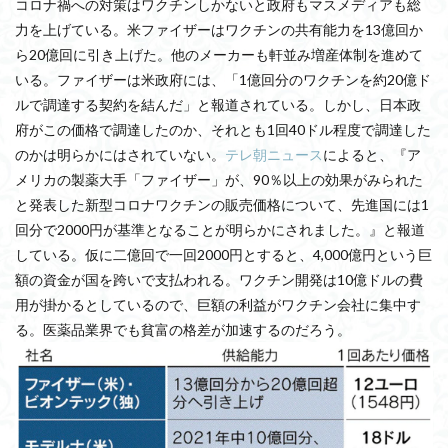
コロナ禍への対策はワクチンしかないと政府もマスメディアも総
力を上げている。米ファイザーはワクチンの共有能力を13億回か
ら20億回に引き上げた。他のメーカーも軒並み増産体制を進めて
いる。ファイザーは米政府には、「1億回分のワクチンを約20億ド
ルで調達する契約を結んだ」と報道されている。しかし、日本政
府がこの価格で調達したのか、それとも1回40ドル程度で調達した
のかは明らかにはされていない。
テレ朝ニュース
によると、『ア
メリカの製薬大手「ファイザー」が、90％以上の効果がみられた
と発表した新型コロナワクチンの販売価格について、先進国には1
回分で2000円が基準となることが明らかにされました。』と報道
している。仮に二億回で一回2000円とすると、4,000億円という巨
額の資金が国を跨いで支払われる。ワクチン開発は10億ドルの費
用が掛かるとしているので、巨額の利益がワクチン会社に集中す
る。医薬品業界でも貧富の格差が加速するのだろう。