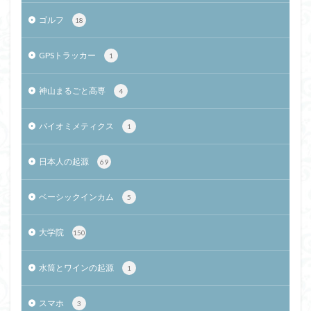
ゴルフ
18
GPSトラッカー
1
神山まるごと高専
4
バイオミメティクス
1
日本人の起源
69
ベーシックインカム
5
大学院
150
水筒とワインの起源
1
スマホ
3