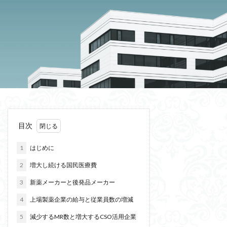
目次
1
はじめに
2
増大し続ける国民医療費
3
新薬メーカーと後発品メーカー
4
上場製薬企業の給与と従業員数の増減
5
減少するMR数と増大するCSO活用企業