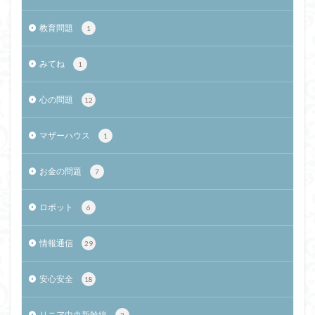
教育問題
1
みてね
1
心の問題
12
マザーハウス
1
お金の問題
7
ロボット
6
情報通信
29
安心安全
18
リニア中央新幹線
3