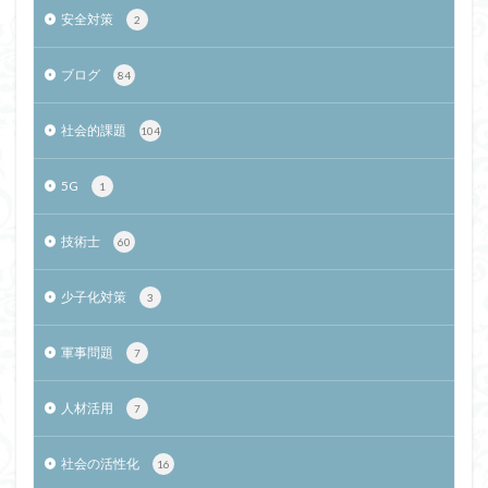
安全対策
2
ブログ
84
社会的課題
104
5G
1
技術士
60
少子化対策
3
軍事問題
7
人材活用
7
社会の活性化
16