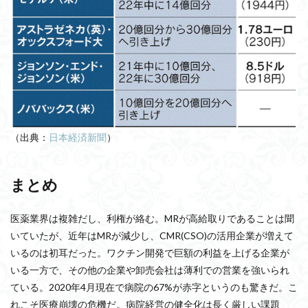
（出典：
日本経済新聞
）
まとめ
医薬業界は複雑だし、利権が絡む。MRが高給取りであることは聞
いていたが、近年はMRが減少し、CMR(CSO)の活用企業が増えて
いるのは初耳だった。ワクチン開発で巨額の利益を上げる企業が
いる一方で、その他の企業や卸売会社は薄利での営業を強いられ
ている。2020年4月現在で病院の67%が赤字というのも驚きだ。こ
れこそ医療崩壊の危機だ。病院経営の健全化は長く厳しい課題