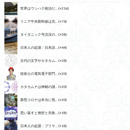
世界はウシハク統治だ...
+216
リニア中央新幹線は完...
+74
タイタニック号沈没の...
+58
日本人の起源：日本語...
+44
古代の文字やカタカム...
+28
技術士の電気電子部門...
+20
カタカムナは神秘の謎...
+20
新型コロナは本当に危...
+20
思い返すと挫折と失敗...
+18
日本人の起源：ブリヤ...
+18