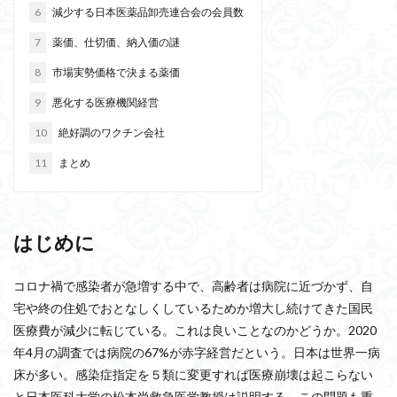
6
減少する日本医薬品卸売連合会の会員数
7
薬価、仕切価、納入価の謎
8
市場実勢価格で決まる薬価
9
悪化する医療機関経営
10
絶好調のワクチン会社
11
まとめ
はじめに
コロナ禍で感染者が急増する中で、高齢者は病院に近づかず、自
宅や終の住処でおとなしくしているためか増大し続けてきた国民
医療費が減少に転じている。これは良いことなのかどうか。2020
年4月の調査では病院の67%が赤字経営だという。日本は世界一病
床が多い。感染症指定を５類に変更すれば医療崩壊は起こらない
と日本医科大学の松本尚救急医学教授は説明する。この問題も重