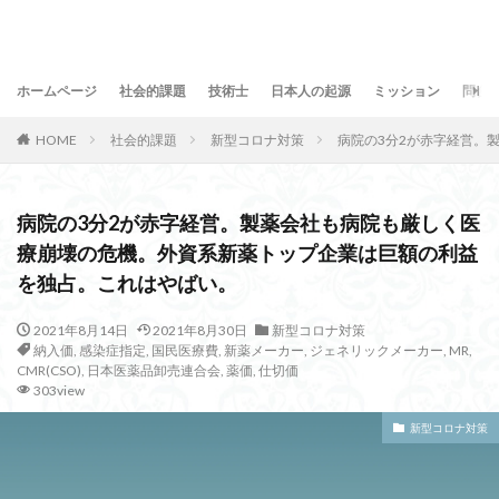
ホームページ
社会的課題
技術士
日本人の起源
ミッション
問合
HOME
社会的課題
新型コロナ対策
病院の3分2が赤字経営。
病院の3分2が赤字経営。製薬会社も病院も厳しく医
療崩壊の危機。外資系新薬トップ企業は巨額の利益
を独占。これはやばい。
2021年8月14日
2021年8月30日
新型コロナ対策
納入価
,
感染症指定
,
国民医療費
,
新薬メーカー
,
ジェネリックメーカー
,
MR
,
CMR(CSO)
,
日本医薬品卸売連合会
,
薬価
,
仕切価
303view
新型コロナ対策