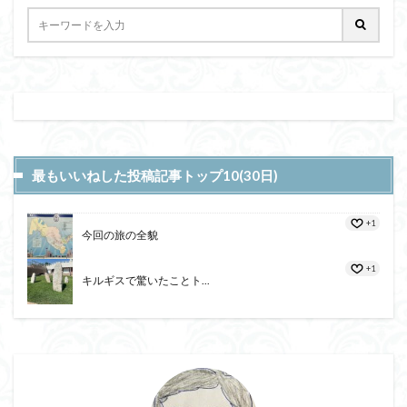
最もいいねした投稿記事トップ10(30日)
+1
今回の旅の全貌
+1
キルギスで驚いたことト...