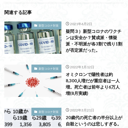
関連する記事
2021年6月2日
新型コロナ対策
疑問３）新型コロナのワクチ
ンは安全か？賛成派・懐疑
派・不明派が各3割で残り1割
が否定派だった。
2022年1月12日
新型コロナ対策
オミクロンで陽性者は約
8,300人増だが重症者は一人
増。死亡者は前年より6万人
増(8月実績)
2022年3月21日
新型コロナ対策
20歳代の死亡者の半分以上が
自殺というのは悲しすぎる。