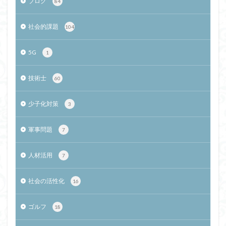
ブログ
84
社会的課題
104
5G
1
技術士
60
少子化対策
3
軍事問題
7
人材活用
7
社会の活性化
16
ゴルフ
18