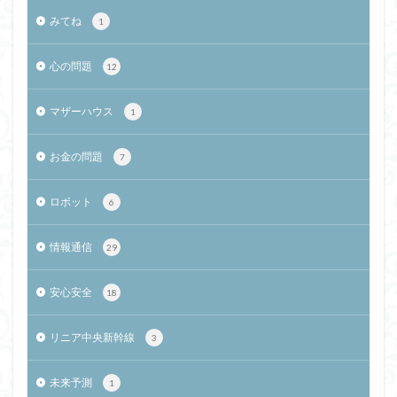
みてね
1
心の問題
12
マザーハウス
1
お金の問題
7
ロボット
6
情報通信
29
安心安全
18
リニア中央新幹線
3
未来予測
1