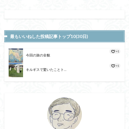
最もいいねした投稿記事トップ10(30日)
+1
今回の旅の全貌
+1
キルギスで驚いたことト...