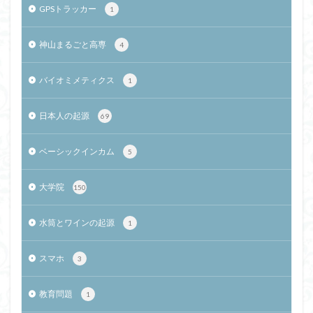
GPSトラッカー
1
神山まるごと高専
4
バイオミメティクス
1
日本人の起源
69
ベーシックインカム
5
大学院
150
水筒とワインの起源
1
スマホ
3
教育問題
1