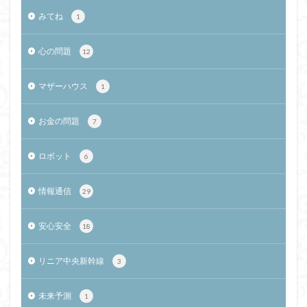
みてね
1
心の問題
12
マザーハウス
1
お金の問題
7
ロボット
6
情報通信
29
安心安全
18
リニア中央新幹線
3
未来予測
1