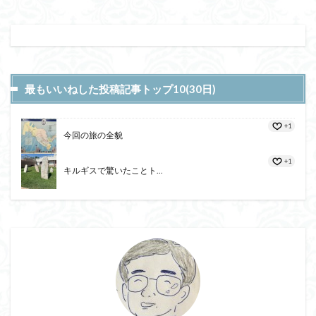
最もいいねした投稿記事トップ10(30日)
+1
今回の旅の全貌
+1
キルギスで驚いたことト...