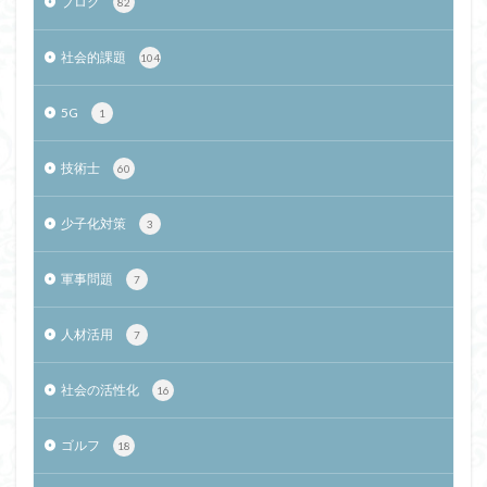
ブログ
82
社会的課題
104
5G
1
技術士
60
少子化対策
3
軍事問題
7
人材活用
7
社会の活性化
16
ゴルフ
18