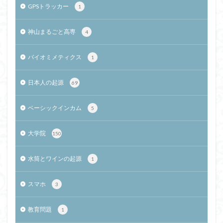
GPSトラッカー
1
神山まるごと高専
4
バイオミメティクス
1
日本人の起源
69
ベーシックインカム
5
大学院
150
水筒とワインの起源
1
スマホ
3
教育問題
1