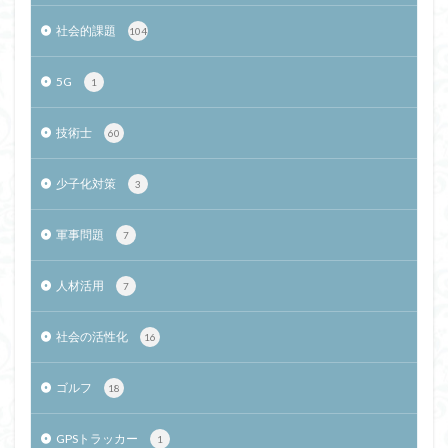
社会的課題
104
5G
1
技術士
60
少子化対策
3
軍事問題
7
人材活用
7
社会の活性化
16
ゴルフ
18
GPSトラッカー
1