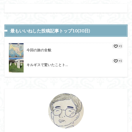
最もいいねした投稿記事トップ10(30日)
+1
今回の旅の全貌
+1
キルギスで驚いたことト...