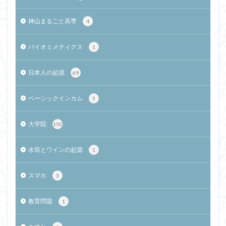
神山まるごと高専
4
バイオミメティクス
1
日本人の起源
69
ベーシックインカム
5
大学院
150
水筒とワインの起源
1
スマホ
3
教育問題
1