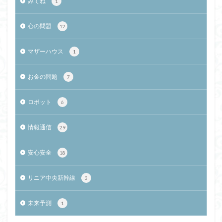
みてね
1
心の問題
12
マザーハウス
1
お金の問題
7
ロボット
6
情報通信
29
安心安全
18
リニア中央新幹線
3
未来予測
1