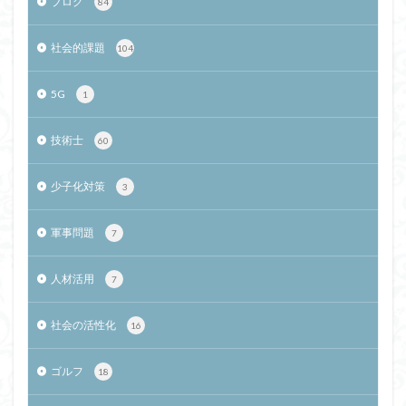
ブログ
84
社会的課題
104
5G
1
技術士
60
少子化対策
3
軍事問題
7
人材活用
7
社会の活性化
16
ゴルフ
18