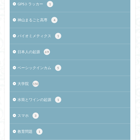
GPSトラッカー
1
神山まるごと高専
4
バイオミメティクス
1
日本人の起源
69
ベーシックインカム
5
大学院
150
水筒とワインの起源
1
スマホ
3
教育問題
1