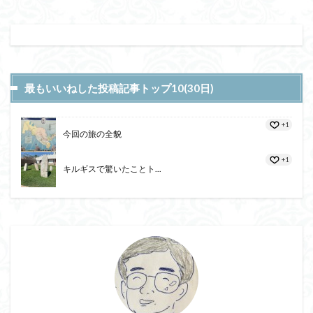
最もいいねした投稿記事トップ10(30日)
+1
今回の旅の全貌
+1
キルギスで驚いたことト...