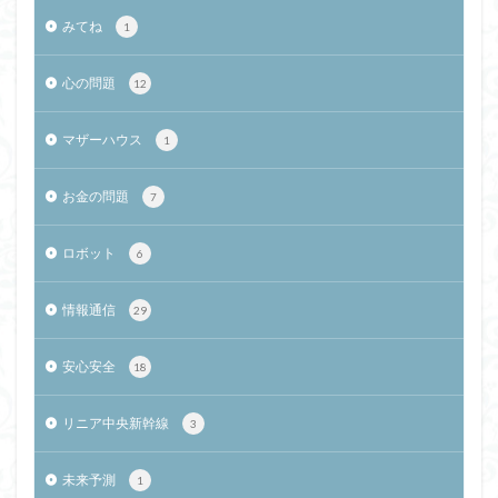
みてね
1
心の問題
12
マザーハウス
1
お金の問題
7
ロボット
6
情報通信
29
安心安全
18
リニア中央新幹線
3
未来予測
1