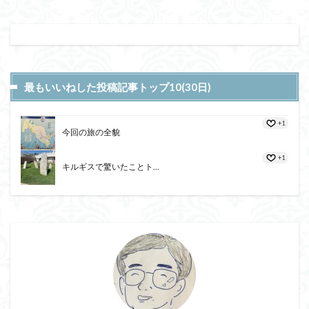
最もいいねした投稿記事トップ10(30日)
+1
今回の旅の全貌
+1
キルギスで驚いたことト...