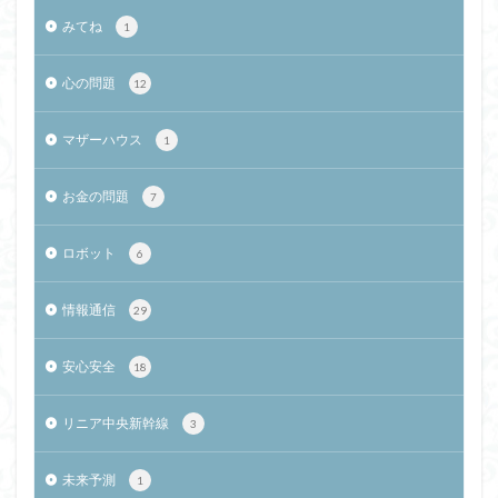
みてね
1
心の問題
12
マザーハウス
1
お金の問題
7
ロボット
6
情報通信
29
安心安全
18
リニア中央新幹線
3
未来予測
1