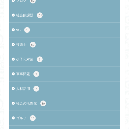
ブログ
82
社会的課題
104
5G
1
技術士
60
少子化対策
3
軍事問題
7
人材活用
7
社会の活性化
16
ゴルフ
18