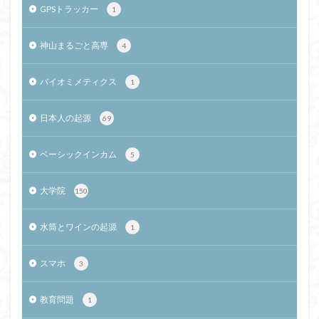
GPSトラッカー
1
神山まるごと高専
4
バイオミメティクス
1
日本人の起源
69
ベーシックインカム
5
大学院
150
水筒とワインの起源
1
スマホ
3
教育問題
1