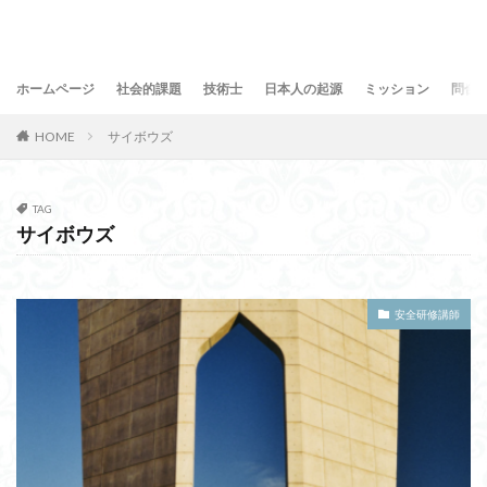
ホームページ
社会的課題
技術士
日本人の起源
ミッション
問合
HOME
サイボウズ
TAG
サイボウズ
安全研修講師