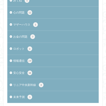
みてね
1
心の問題
12
マザーハウス
1
お金の問題
7
ロボット
6
情報通信
29
安心安全
18
リニア中央新幹線
3
未来予測
1