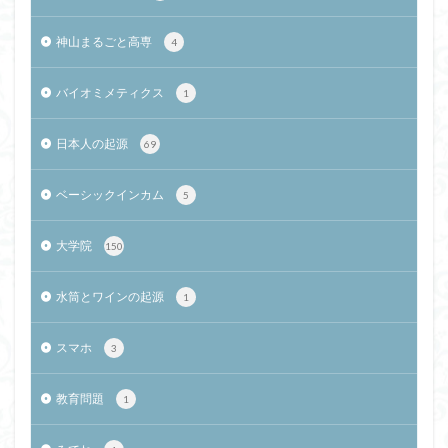
神山まるごと高専
4
バイオミメティクス
1
日本人の起源
69
ベーシックインカム
5
大学院
150
水筒とワインの起源
1
スマホ
3
教育問題
1