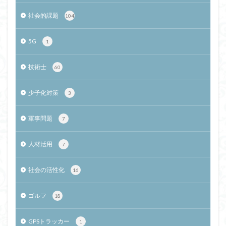
社会的課題
104
5G
1
技術士
60
少子化対策
3
軍事問題
7
人材活用
7
社会の活性化
16
ゴルフ
18
GPSトラッカー
1