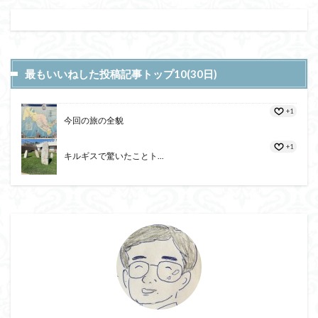
最もいいねした投稿記事トップ10(30日)
+1
今回の旅の全貌
+1
キルギスで驚いたことト...