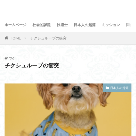
ホームページ
社会的課題
技術士
日本人の起源
ミッション
問合
HOME
チクシュループの衝突
TAG
チクシュループの衝突
日本人の起源