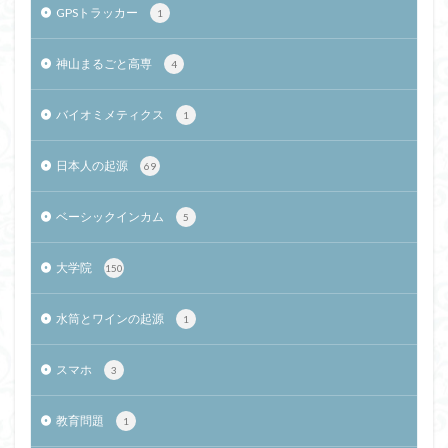
GPSトラッカー
1
神山まるごと高専
4
バイオミメティクス
1
日本人の起源
69
ベーシックインカム
5
大学院
150
水筒とワインの起源
1
スマホ
3
教育問題
1