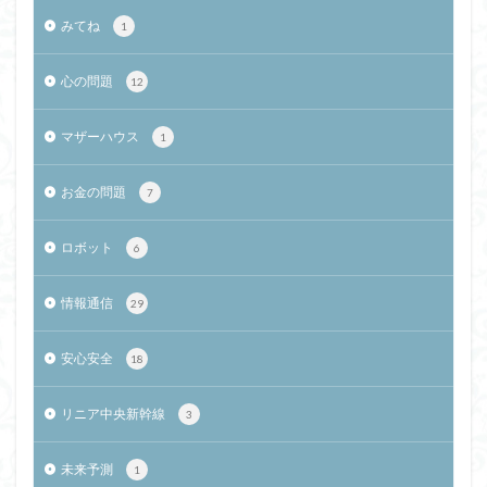
みてね
1
心の問題
12
マザーハウス
1
お金の問題
7
ロボット
6
情報通信
29
安心安全
18
リニア中央新幹線
3
未来予測
1