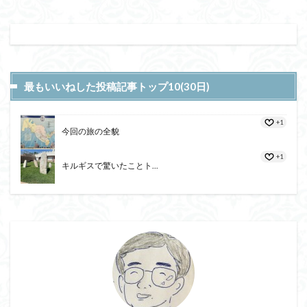
最もいいねした投稿記事トップ10(30日)
+1
今回の旅の全貌
+1
キルギスで驚いたことト...