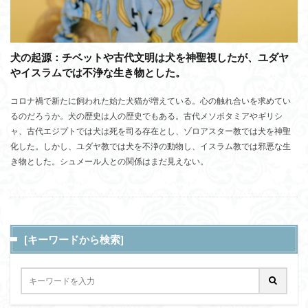
犬の起源：チベットや古代文明は犬を神聖視したが、ユダヤ
やイスラムでは不浄な生き物とした。
コロナ禍で新たに飼われた始た犬猫が増えている。心の触れ合いを求めてい
るのだろうか。犬の歴史は人の歴史でもある。古代メソポタミアやギリシ
ャ、古代エジプトでは犬は死を司る存在とし、ゾロアスター教では犬を神聖
化した。しかし、ユダヤ教では犬を不浄の動物し、イスラム教では邪悪な生
き物とした。シュメール人との関係はまだ見えない。
[キーワードから検索]