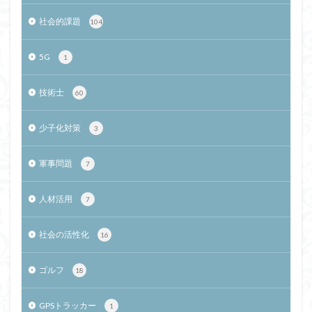
社会的課題
104
5G
1
技術士
60
少子化対策
3
軍事問題
7
人材活用
7
社会の活性化
16
ゴルフ
18
GPSトラッカー
1