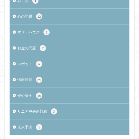
みてね
1
心の問題
12
マザーハウス
1
お金の問題
7
ロボット
6
情報通信
29
安心安全
18
リニア中央新幹線
3
未来予測
1