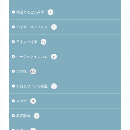
神山まるごと高専
4
バイオミメティクス
1
日本人の起源
69
ベーシックインカム
5
大学院
150
水筒とワインの起源
1
スマホ
3
教育問題
1