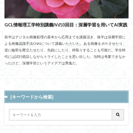
GCL情報理工学特別講義IVの3回目：深層学習を用いてAI実践
前半はデジタル画像処理の基本から応用までを講義頂き、後半は深層学習に
よる画像認識手法CNNについて講義いただいた。ある画像をボケさせたり、
逆に輪郭を際立たせたり、先鋭にしたり、枠取りすることも可能だ。学生時
代には試行錯誤しながらトライしたことを思い出した。当時は考案できなか
ったけど、深層学習というアイデアは秀逸だ。
[キーワードから検索]