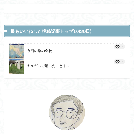
最もいいねした投稿記事トップ10(30日)
+1
今回の旅の全貌
+1
キルギスで驚いたことト...