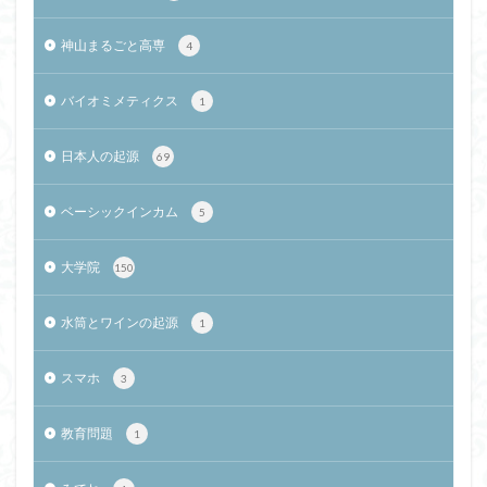
神山まるごと高専
4
バイオミメティクス
1
日本人の起源
69
ベーシックインカム
5
大学院
150
水筒とワインの起源
1
スマホ
3
教育問題
1