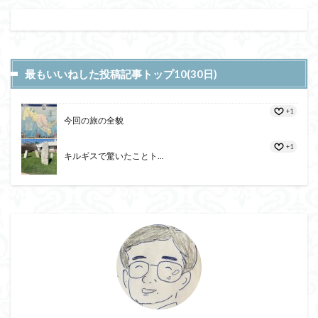
最もいいねした投稿記事トップ10(30日)
+1
今回の旅の全貌
+1
キルギスで驚いたことト...