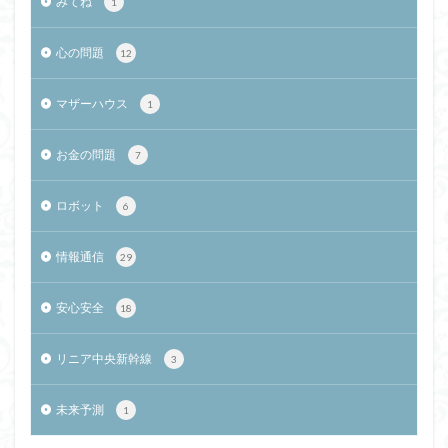
みてね
1
心の問題
12
マザーハウス
1
お金の問題
7
ロボット
6
情報通信
29
安心安全
18
リニア中央新幹線
3
未来予測
1