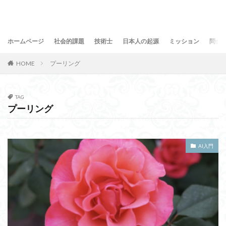
ホームページ
社会的課題
技術士
日本人の起源
ミッション
問合
HOME
プーリング
TAG
プーリング
AI入門