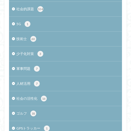
社会的課題
104
5G
1
技術士
60
少子化対策
3
軍事問題
7
人材活用
7
社会の活性化
16
ゴルフ
18
GPSトラッカー
1