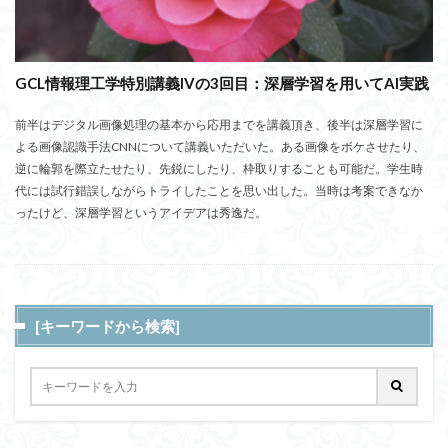
GCL情報理工学特別講義IVの3回目：深層学習を用いてAI実践
前半はデジタル画像処理の基本から応用までを講義頂き、後半は深層学習に
よる画像認識手法CNNについて講義いただいた。ある画像をボケさせたり、
逆に輪郭を際立たせたり、先鋭にしたり、枠取りすることも可能だ。学生時
代には試行錯誤しながらトライしたことを思い出した。当時は考案できなか
ったけど、深層学習というアイデアは秀逸だ。
[キーワードから検索]