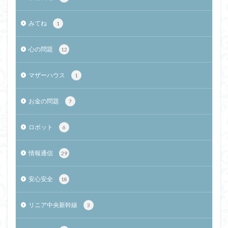
みてね
1
心の問題
12
マザーハウス
1
お金の問題
7
ロボット
6
情報通信
29
安心安全
18
リニア中央新幹線
3