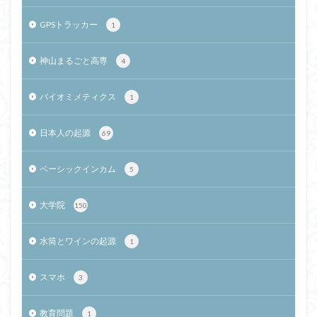
GPSトラッカー
1
神山まるごと高専
4
バイオミメティクス
1
日本人の起源
69
ベーシックインカム
5
大学院
150
水筒とワインの起源
1
スマホ
3
教育問題
1