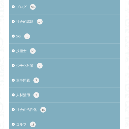
ブログ
84
社会的課題
104
5G
1
技術士
60
少子化対策
3
軍事問題
7
人材活用
7
社会の活性化
16
ゴルフ
18