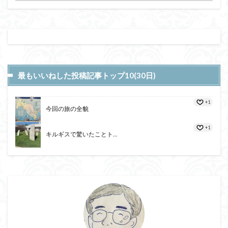
最もいいねした投稿記事トップ10(30日)
+1
今回の旅の全貌
+1
キルギスで驚いたことト...