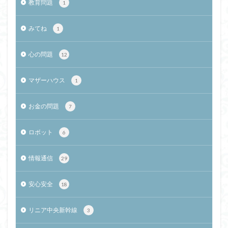
教育問題
1
みてね
1
心の問題
12
マザーハウス
1
お金の問題
7
ロボット
6
情報通信
29
安心安全
18
リニア中央新幹線
3