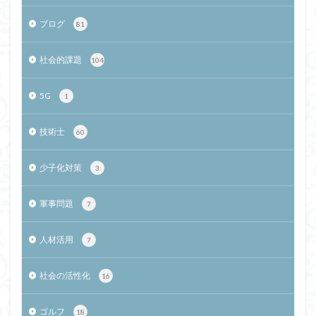
ブログ
81
社会的課題
104
5G
1
技術士
60
少子化対策
3
軍事問題
7
人材活用
7
社会の活性化
16
ゴルフ
18