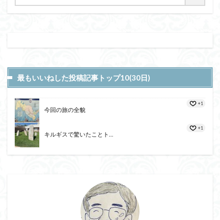
最もいいねした投稿記事トップ10(30日)
+1
今回の旅の全貌
+1
キルギスで驚いたことト...