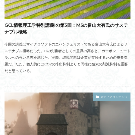
GCL情報理工学特別講義Iの第5回：MSの畠山大有氏のサステ
ナブル概略
今回の講義はマイクロソフトのエバンジェリストである畠山大有氏によるサ
ステナブル概略だった。ITの先駆者としての意識の高さと、カーボンニュート
ラルへの強い意志を感じた。実際、環境問題は企業が存続するための重要課
題だ。ただ、個人的にはCO2の排出抑制よりと同様に酸素の削減抑制も重要
だと思っている。
メディアコンテンツ