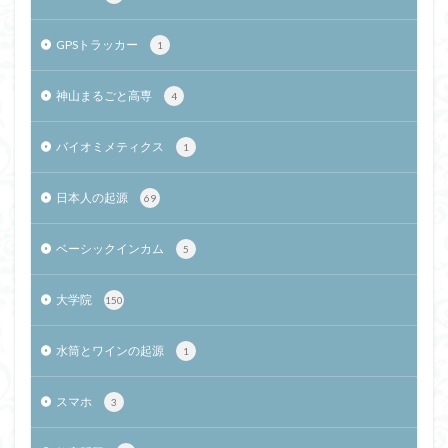
GPSトラッカー
1
神山まるごと高専
4
バイオミメティクス
1
日本人の起源
69
ベーシックインカム
5
大学院
150
水筒とワインの起源
1
スマホ
3