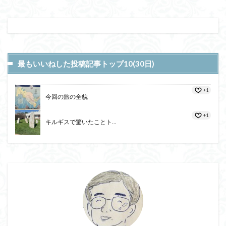
最もいいねした投稿記事トップ10(30日)
+1
今回の旅の全貌
+1
キルギスで驚いたことト...