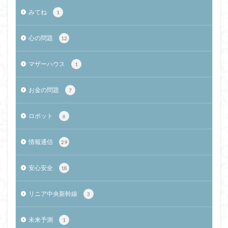
みてね
1
心の問題
12
マザーハウス
1
お金の問題
7
ロボット
6
情報通信
29
安心安全
18
リニア中央新幹線
3
未来予測
1