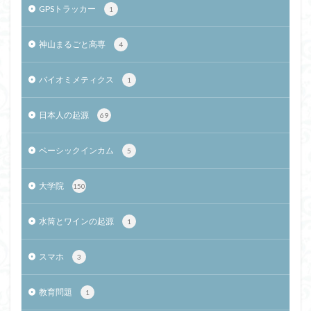
GPSトラッカー
1
神山まるごと高専
4
バイオミメティクス
1
日本人の起源
69
ベーシックインカム
5
大学院
150
水筒とワインの起源
1
スマホ
3
教育問題
1