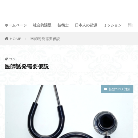
ホームページ
社会的課題
技術士
日本人の起源
ミッション
問合
HOME
医師誘発需要仮説
TAG
医師誘発需要仮説
新型コロナ対策