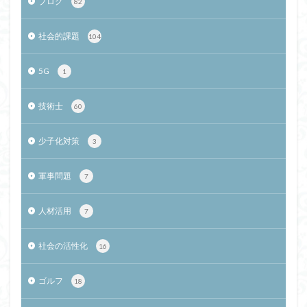
ブログ
82
社会的課題
104
5G
1
技術士
60
少子化対策
3
軍事問題
7
人材活用
7
社会の活性化
16
ゴルフ
18