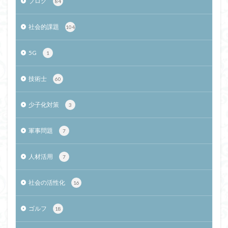
ブログ
84
社会的課題
104
5G
1
技術士
60
少子化対策
3
軍事問題
7
人材活用
7
社会の活性化
16
ゴルフ
18