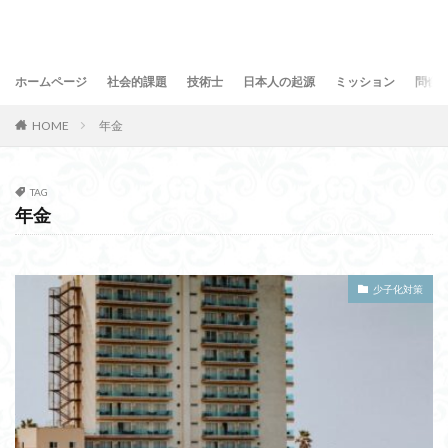
ホームページ
社会的課題
技術士
日本人の起源
ミッション
問合
HOME
年金
TAG
年金
少子化対策