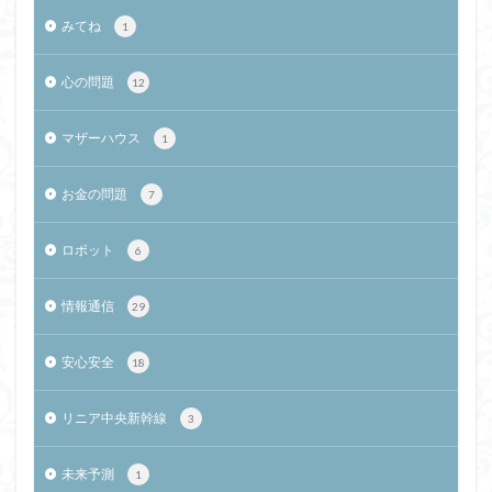
みてね
1
心の問題
12
マザーハウス
1
お金の問題
7
ロボット
6
情報通信
29
安心安全
18
リニア中央新幹線
3
未来予測
1