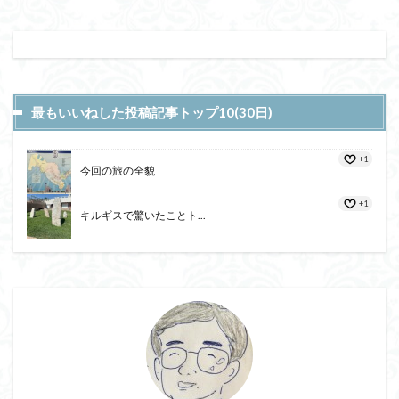
最もいいねした投稿記事トップ10(30日)
+1
今回の旅の全貌
+1
キルギスで驚いたことト...