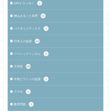
GPSトラッカー
1
神山まるごと高専
4
バイオミメティクス
1
日本人の起源
69
ベーシックインカム
5
大学院
150
水筒とワインの起源
1
スマホ
3
教育問題
1