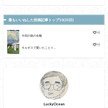
最もいいねした投稿記事トップ10(30日)
+1
今回の旅の全貌
+1
キルギスで驚いたことト...
LuckyOcean