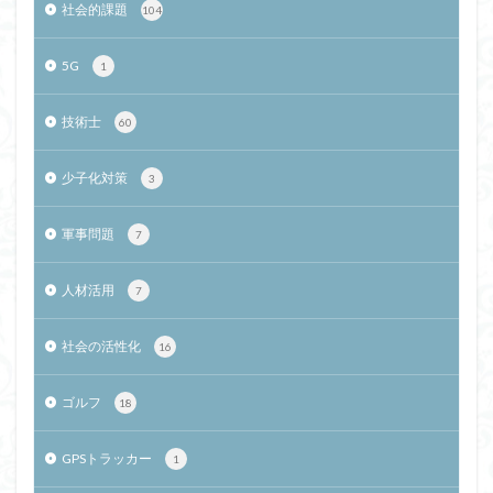
社会的課題
104
5G
1
技術士
60
少子化対策
3
軍事問題
7
人材活用
7
社会の活性化
16
ゴルフ
18
GPSトラッカー
1