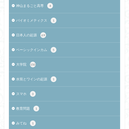
神山まるごと高専
4
バイオミメティクス
1
日本人の起源
69
ベーシックインカム
5
大学院
150
水筒とワインの起源
1
スマホ
3
教育問題
1
みてね
1