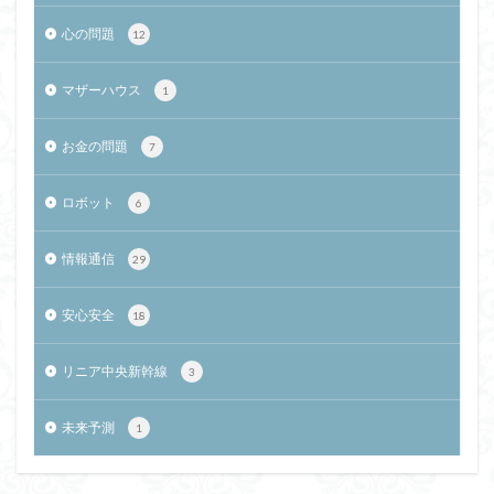
心の問題
12
マザーハウス
1
お金の問題
7
ロボット
6
情報通信
29
安心安全
18
リニア中央新幹線
3
未来予測
1