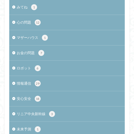
みてね
1
心の問題
12
マザーハウス
1
お金の問題
7
ロボット
6
情報通信
29
安心安全
18
リニア中央新幹線
3
未来予測
1