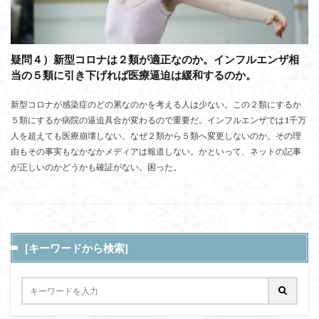
疑問４）新型コロナは２類が適正なのか。インフルエンザ相
当の５類に引き下げれば医療逼迫は緩和するのか。
新型コロナが感染症のどの累なのかを考える人は少ない。この２類にするか
５類にするか病院の逼迫具合が変わるので重要だ。インフルエンザでは1千万
人を超えても医療崩壊しない。なぜ２類から５類へ変更しないのか。その理
由もその事実もなかなかメディアは報道しない。かといって、ネットの記事
が正しいのかどうかも確証がない。困った。
[キーワードから検索]