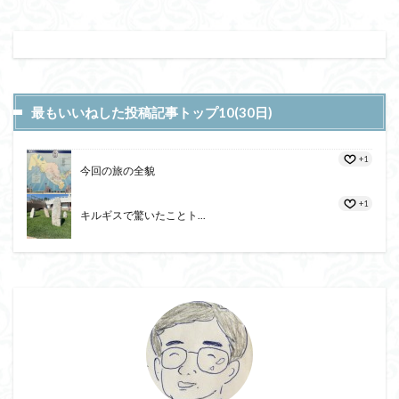
最もいいねした投稿記事トップ10(30日)
+1
今回の旅の全貌
+1
キルギスで驚いたことト...