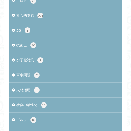
ブログ
84
社会的課題
104
5G
1
技術士
60
少子化対策
3
軍事問題
7
人材活用
7
社会の活性化
16
ゴルフ
18