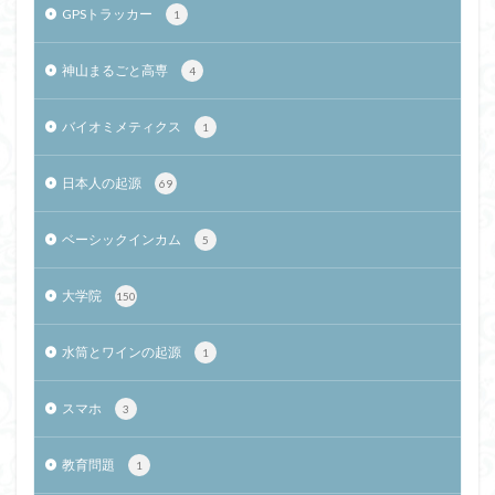
GPSトラッカー
1
神山まるごと高専
4
バイオミメティクス
1
日本人の起源
69
ベーシックインカム
5
大学院
150
水筒とワインの起源
1
スマホ
3
教育問題
1